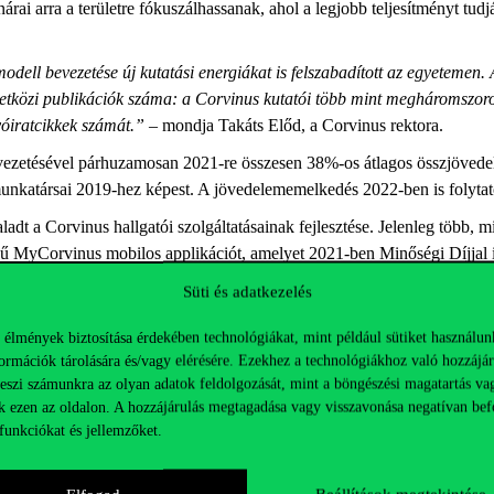
árai arra a területre fókuszálhassanak, ahol a legjobb teljesítményt tudj
dell bevezetése új kutatási energiákat is felszabadított az egyetemen. 
etközi publikációk száma: a Corvinus kutatói több mint megháromszo
yóiratcikkek számát.”
– mondja Takáts Előd, a Corvinus rektora.
evezetésével párhuzamosan 2021-re összesen 38%-os átlagos összjöve
unkatársai 2019-hez képest. A jövedelememelkedés 2022-ben is folyta
adt a Corvinus hallgatói szolgáltatásainak fejlesztése. Jelenleg több, m
tésű MyCorvinus mobilos applikációt, amelyet 2021-ben Minőségi Díjjal 
Egyetem megújult arculata pedig elnyerte az ITM Magyar Formatervezés
Süti és adatkezelés
t is. Az átfogó digitalizációs törekvések és a korábbi bürokratikus, 
inus egész működését áthatja: jelenleg már az Egyetem belső szolgálta
 élmények biztosítása érdekében technológiákat, mint például sütiket használun
ormációk tárolására és/vagy elérésére. Ezekhez a technológiákhoz való hozzájár
teszi számunkra az olyan adatok feldolgozását, mint a böngészési magatartás va
dménye volt a Ménesi Campus tervezése és felújítási munkálatainak eli
k ezen az oldalon. A hozzájárulás megtagadása vagy visszavonása negatívan bef
 innovatív oktatási- és kutatóközpont jön majd létre, benne prémium mi
funkciókat és jellemzőket.
 és sportfunkciókkal. A felújítási munkálatok befejezése 2023 őszére 
gyetemről