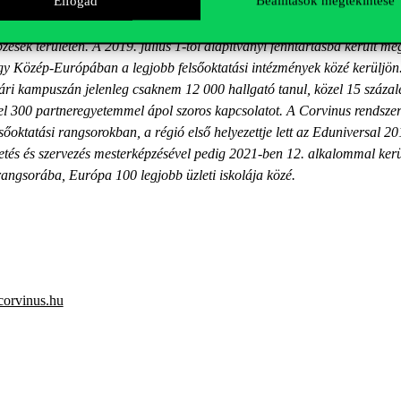
Elfogad
Beállítások megtekintése
yetem Magyarország vezető egyeteme az üzleti, menedzsment, közgazda
sek területén. A 2019. július 1-től alapítványi fenntartásba került m
ogy Közép-Európában a legjobb felsőoktatási intézmények közé kerüljö
ári kampuszán jelenleg csaknem 12 000 hallgató tanul, közel 15 százalé
el 300 partneregyetemmel ápol szoros kapcsolatot. A Corvinus rendszere
sőoktatási rangsorokban, a régió első helyezettje lett az Eduniversal 20
etés és szervezés mesterképzésével pedig 2021-ben 12. alkalommal kerü
ngsorába, Európa 100 legjobb üzleti iskolája közé.
corvinus.hu