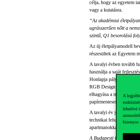
célja, hogy az egyetem tan
vagy a kutatásra.
“Az akadémiai életpályamo
ugrásszerűen nőtt a nemz
szintű, Q1 besorolású fol
Az új életpályamodell b
részesültek az Egyetem m
A tavalyi évben tovább hal
használja a saját fejlesz
Honlapja pályázaton. Az 
RGB Design Award Red-díjá
elhagyása a megújult Corv
A legjobb
papírmentesen.
eszközinf
lehetővé 
A tavalyi év jelentős ere
azonosító
technikai felszereltségű,
bizonyos 
apartmanokkal, közösségi-
A Budapesti Corvinus E