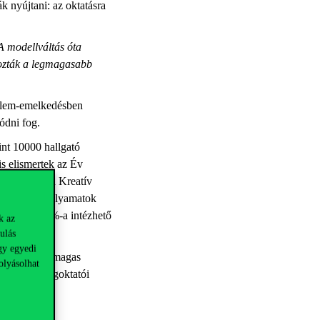
ák nyújtani: az oktatásra
A modellváltás óta
rozták a legmagasabb
delem-emelkedésben
tódni fog.
int 10000 hallgató
is elismertek az Év
i Díjat és a Kreatív
papíralapú folyamatok
tásainak 95%-a intézhető
k az
ulás
gy egyedi
ndulása. Egy magas
olyásolhat
nőségű vendégoktatói
várható.