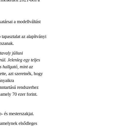
társai a modellváltást
tapasztalat az alapítványi
átszanak.
avaly júliusi
l. Jelenleg egy teljes
s hallgató, mint az
te, azt szeretnék, hogy
ányaikra
nntartású rendszerhez
 amely 70 ezer forint.
p- és mesterszakjai.
 amelynek elsődleges