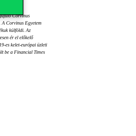
sági és
egújuló Corvinus
n. A Corvinus Egyetem
kuk külföldi. Az
sen ér el előkelő
19-es kelet-európai üzleti
lt be a Financial Times