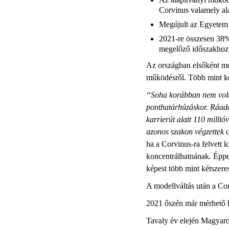
Corvinus valamely ala
Megújult az Egyetem 
2021-re összesen 38%
megelőző időszakhoz 
Az országban elsőként mod
működésről. Több mint két
“Soha korábban nem volta
ponthatárhúzáskor. Ráadás
karrierút alatt 110 milli
azonos szakon végzettek 
ha a Corvinus-ra felvett 
koncentrálhatnának. Éppen
képest több mint kétszere
A modellváltás után a Cor
2021 őszén már mérhető ha
Tavaly év elején Magyaro