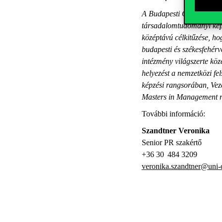
A Budapesti Corvinus Eg
társadalomtudományi képzé
középtávú célkitűzése, h
budapesti és székesfehérv
intézmény világszerte köz
helyezést a nemzetközi fel
képzési rangsorában, Vez
Masters in Management ra
További információ:
Szandtner Veronika
Senior PR szakértő
+36 30 484 3209
veronika.szandtner@uni-