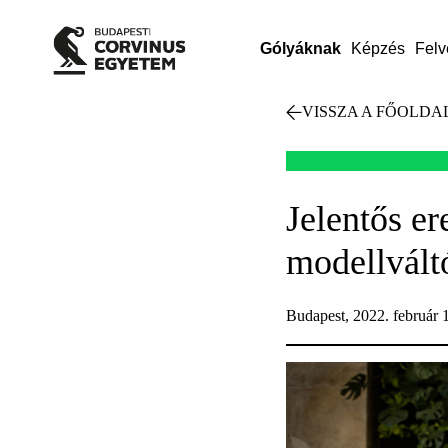
Gólyáknak
Képzés
Felv
VISSZA A FŐOLDA
Jelentős e
modellvált
Budapest, 2022. február 