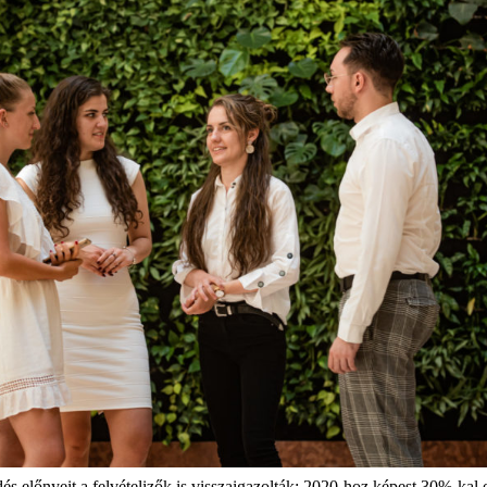
s előnyeit a felvételizők is visszaigazolták: 2020-hoz képest 30%-kal