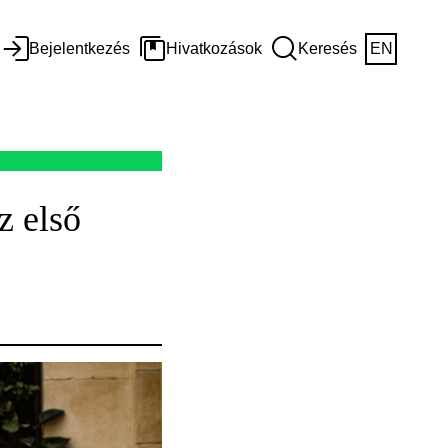
Bejelentkezés
Hivatkozások
Keresés
EN
z első