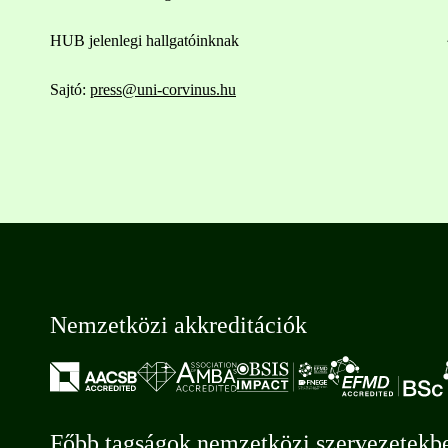
HUB jelenlegi hallgatóinknak
Sajtó:
press@uni-corvinus.hu
Nemzetközi akkreditációk
Főbb tagságok nemzetközi szervezetekb