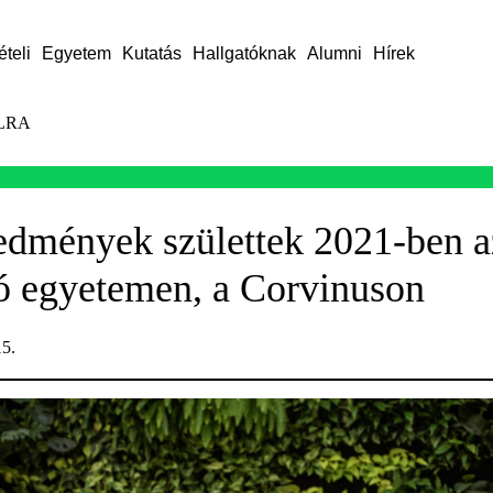
ételi
Egyetem
Kutatás
Hallgatóknak
Alumni
Hírek
LRA
redmények születtek 2021-ben a
ó egyetemen, a Corvinuson
15.