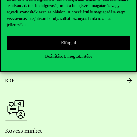
az olyan adatok feldolgozását, mint a böngészési magatartás vagy
Nyitvatartás
egyedi azonosítók ezen az oldalon. A hozzájárulás megtagadása vagy
visszavonása negatívan befolyásolhat bizonyos funkciókat és
Házirend
jellemzőket.
Közérdekű adatok
Elfogad
Karrier
Beállítások megtekintése
Arculati elemek
RRF
Kövess minket!