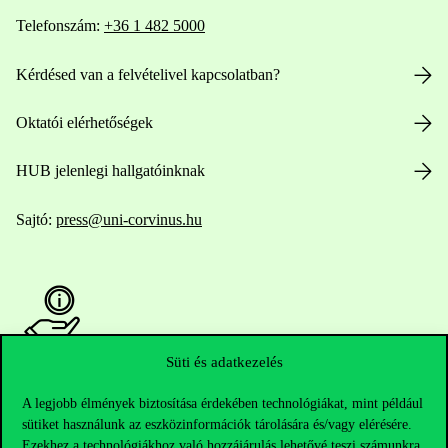
Telefonszám:
+36 1 482 5000
Kérdésed van a felvételivel kapcsolatban?
Oktatói elérhetőségek
HUB jelenlegi hallgatóinknak
Sajtó:
press@uni-corvinus.hu
Süti és adatkezelés
Hasznos linkek
A legjobb élmények biztosítása érdekében technológiákat, mint például
sütiket használunk az eszközinformációk tárolására és/vagy elérésére.
Ezekhez a technológiákhoz való hozzájárulás lehetővé teszi számunkra