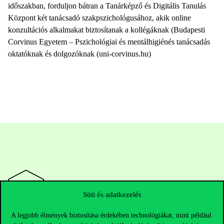
időszakban, forduljon bátran a Tanárképző és Digitális Tanulás
Központ két tanácsadó szakpszichológusához, akik online
konzultációs alkalmakat biztosítanak a kollégáknak (Budapesti
Corvinus Egyetem – Pszichológiai és mentálhigiénés tanácsadás
oktatóknak és dolgozóknak (uni-corvinus.hu)
Süti és adatkezelés
A legjobb élmények biztosítása érdekében technológiákat, mint például
Elérhetőségek