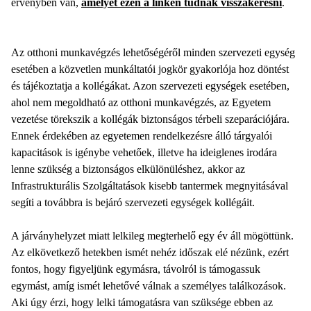
érvényben van,
amelyet ezen a linken tudnak visszakeresni
.
Az otthoni munkavégzés lehetőségéről minden szervezeti egység
esetében a közvetlen munkáltatói jogkör gyakorlója hoz döntést
és tájékoztatja a kollégákat. Azon szervezeti egységek esetében,
ahol nem megoldható az otthoni munkavégzés, az Egyetem
vezetése törekszik a kollégák biztonságos térbeli szeparációjára.
Ennek érdekében az egyetemen rendelkezésre álló tárgyalói
kapacitások is igénybe vehetőek, illetve ha ideiglenes irodára
lenne szükség a biztonságos elkülönüléshez, akkor az
Infrastrukturális Szolgáltatások kisebb tantermek megnyitásával
segíti a továbbra is bejáró szervezeti egységek kollégáit.
A járványhelyzet miatt lelkileg megterhelő egy év áll mögöttünk.
Az elkövetkező hetekben ismét nehéz időszak elé nézünk, ezért
fontos, hogy figyeljünk egymásra, távolról is támogassuk
egymást, amíg ismét lehetővé válnak a személyes találkozások.
Aki úgy érzi, hogy lelki támogatásra van szüksége ebben az