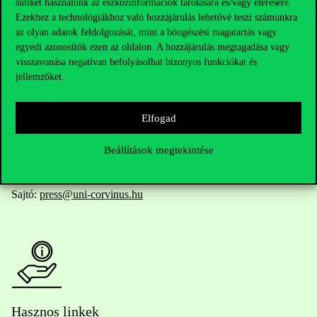
sütiket használunk az eszközinformációk tárolására és/vagy elérésére.
Ezekhez a technológiákhoz való hozzájárulás lehetővé teszi számunkra
az olyan adatok feldolgozását, mint a böngészési magatartás vagy
egyedi azonosítók ezen az oldalon. A hozzájárulás megtagadása vagy
Telefonszám:
+36 1 482 5000
visszavonása negatívan befolyásolhat bizonyos funkciókat és
jellemzőket.
Kérdésed van a felvételivel kapcsolatban?
Elfogad
Oktatói elérhetőségek
Beállítások megtekintése
HUB jelenlegi hallgatóinknak
Sajtó:
press@uni-corvinus.hu
Hasznos linkek