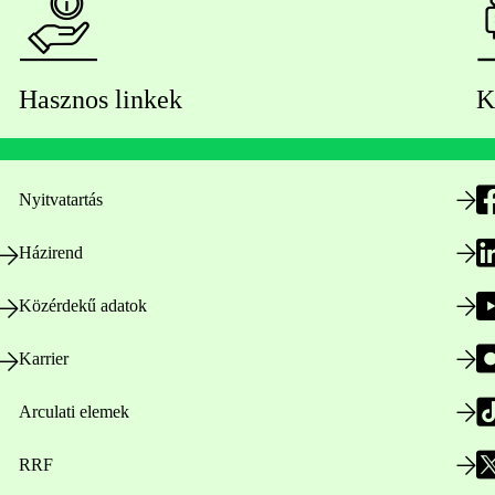
Hasznos linkek
K
Nyitvatartás
Házirend
Közérdekű adatok
Karrier
Arculati elemek
RRF