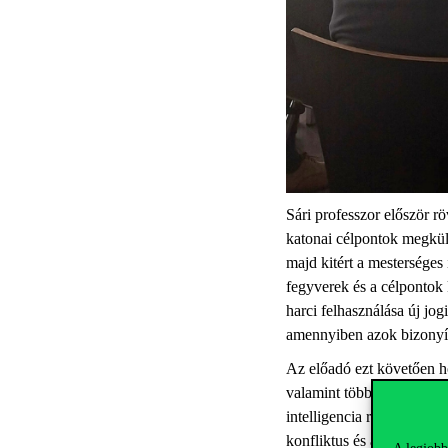
Sári professzor először r
katonai célpontok megkül
majd kitért a mesterséges
fegyverek és a célpontok 
harci felhasználása új jo
amennyiben azok bizonyít
Az előadó ezt követően h
valamint több egyetemi okt
intelligencia rendszerekr
konfliktus és a jelenlegi i