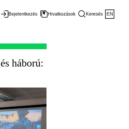
Bejelentkezés
Hivatkozások
Keresés
EN
és háború: