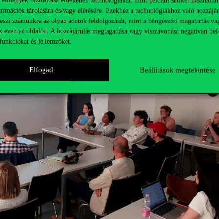
 élmények biztosítása érdekében technológiákat, mint például sütiket használun
ormációk tárolására és/vagy elérésére. Ezekhez a technológiákhoz való hozzájár
teszi számunkra az olyan adatok feldolgozását, mint a böngészési magatartás va
k ezen az oldalon. A hozzájárulás megtagadása vagy visszavonása negatívan bef
funkciókat és jellemzőket.
Elfogad
Beállítások megtekintése