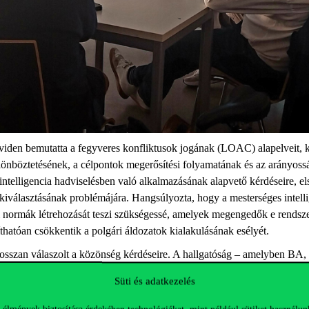
öviden bemutatta a fegyveres konfliktusok jogának (LOAC) alapelveit, k
önböztetésének, a célpontok megerősítési folyamatának és az arányossá
 intelligencia hadviselésben való alkalmazásának alapvető kérdéseire, 
kiválasztásának problémájára. Hangsúlyozta, hogy a mesterséges intelli
gi normák létrehozását teszi szükségessé, amelyek megengedők e rendsze
hatóan csökkentik a polgári áldozatok kialakulásának esélyét.
osszan válaszolt a közönség kérdéseire. A hallgatóság – amelyben BA
ató is részt vett – számos kérdést tett fel, a jelenlegi célmegjelölési s
Süti és adatkezelés
e való alkalmazásától kezdve a mesterséges intelligencia alkalmazásának
ráni válság során.