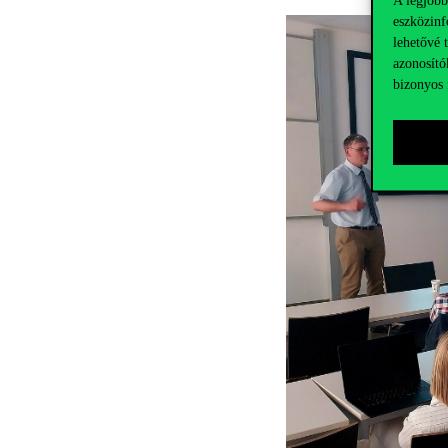
A legjobb
eszközinf
lehetővé 
azonosító
bizonyos 