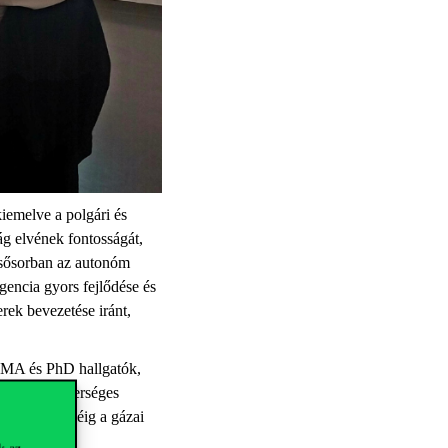
iemelve a polgári és
g elvének fontosságát,
elsősorban az autonóm
gencia gyors fejlődése és
rek bevezetése iránt,
, MA és PhD hallgatók,
zabályok mesterséges
 jogszerűségéig a gázai