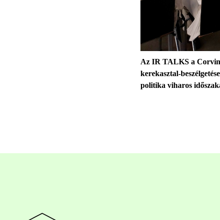
Az IR TALKS a Corvinus
kerekasztal-beszélgetés
politika viharos időszak