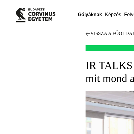
Gólyáknak
Képzés
Felv
VISSZA A FŐOLDA
IR TALKS 1
mit mond a