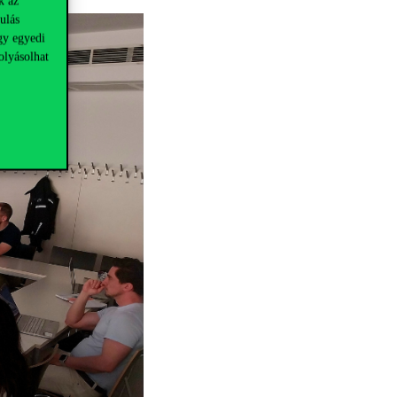
k az
ulás
gy egyedi
olyásolhat