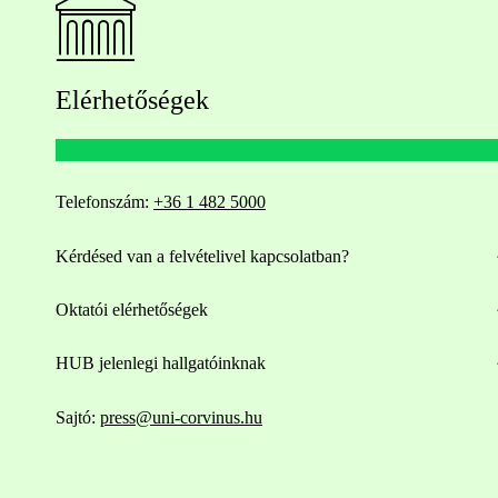
Elérhetőségek
Telefonszám:
+36 1 482 5000
Kérdésed van a felvételivel kapcsolatban?
Oktatói elérhetőségek
HUB jelenlegi hallgatóinknak
Sajtó:
press@uni-corvinus.hu