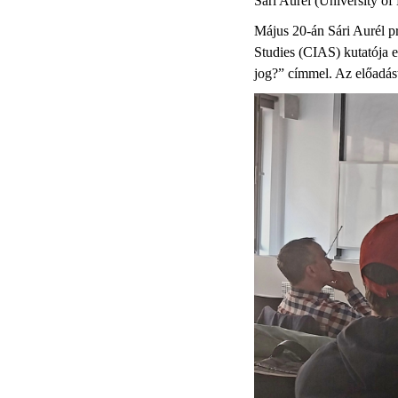
Sári Aurél (University of
Május 20-án Sári Aurél pr
Studies (CIAS) kutatója 
jog?” címmel. Az előadás