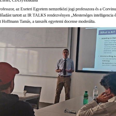
 Exeter, CIAS) előadása
ofesszor, az Exeteri Egyetem nemzetközi jogi professzora és a Corvinu
előadást tartott az IR TALKS rendezvényen „Mesterséges intelligencia 
t Hoffmann Tamás, a tanszék egyetemi docense moderálta.