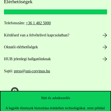
Elérhetőségek
Telefonszám:
+36 1 482 5000
Kérdésed van a felvételivel kapcsolatban?
Oktatói elérhetőségek
HUB jelenlegi hallgatóinknak
Sajtó:
press@uni-corvinus.hu
Süti és adatkezelés
A legjobb élmények biztosítása érdekében technológiákat, mint például