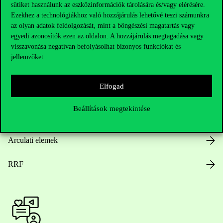
Hasznos linkek
sütiket használunk az eszközinformációk tárolására és/vagy elérésére.
Ezekhez a technológiákhoz való hozzájárulás lehetővé teszi számunkra
az olyan adatok feldolgozását, mint a böngészési magatartás vagy
egyedi azonosítók ezen az oldalon. A hozzájárulás megtagadása vagy
Nyitvatartás
visszavonása negatívan befolyásolhat bizonyos funkciókat és
jellemzőket.
Házirend
Elfogad
Közérdekű adatok
Beállítások megtekintése
Karrier
Arculati elemek
RRF