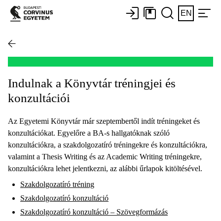
EN
Indulnak a Könyvtár tréningjei és
konzultációi
Az Egyetemi Könyvtár már szeptembertől indít tréningeket és
konzultációkat. Egyelőre a BA-s hallgatóknak szóló
konzultációkra, a szakdolgozatíró tréningekre és konzultációkra,
valamint a Thesis Writing és az Academic Writing tréningekre,
konzultációkra lehet jelentkezni, az alábbi űrlapok kitöltésével.
Szakdolgozatíró tréning
Szakdolgozatíró konzultáció
Szakdolgozatíró konzultáció – Szövegformázás