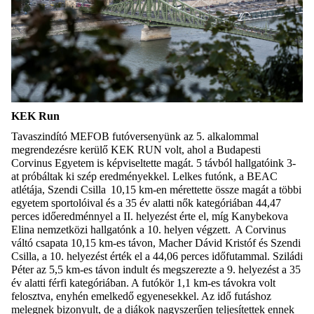
KEK Run
T
avaszindító MEFOB futóversenyünk az 5. alkalommal
megrendezésre kerülő KEK RUN volt, ahol a Budapesti
Corvinus Egyetem is képviseltette magát.
5 távból hallgatóink 3-
at próbáltak ki szép eredményekkel. Lelkes futónk, a BEAC
atlétája, S
zendi Csilla
10,15 km-en mérettette össze magát a többi
egyetem sportolóival és a 35 év alatti nők kategóriába
n 44,47
perces időeredménnyel a II. helyezést érte el, míg K
anybekova
Elina
nemzetközi hallgatónk a 10. helyen végzett. A
Corvinus
váltó csapata
10,15 km-es távon, M
acher Dávid Kristóf
és Szendi
Csilla
,
a
10. helyezést érték el a 44,06 perces időfutammal. S
ziládi
Péter
az 5,5 km-es távon indult és megszerezte a 9.
helyezést
a
35
év alatti férfi kategóriában. A futókör 1,1 km-es távokra volt
felosztva, enyhén emelkedő egyenesekkel. Az idő futáshoz
melegnek bizonyult, de a diákok nagyszerűen teljesítettek ennek