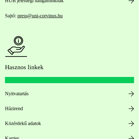
HUB jelenlegi hallgatóinknak
Sajtó:
press@uni-corvinus.hu
Hasznos linkek
Nyitvatartás
Házirend
Közérdekű adatok
Karrier