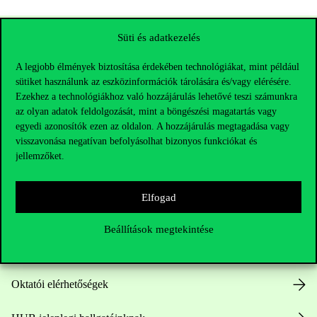
Süti és adatkezelés
A legjobb élmények biztosítása érdekében technológiákat, mint például
sütiket használunk az eszközinformációk tárolására és/vagy elérésére.
Ezekhez a technológiákhoz való hozzájárulás lehetővé teszi számunkra
az olyan adatok feldolgozását, mint a böngészési magatartás vagy
egyedi azonosítók ezen az oldalon. A hozzájárulás megtagadása vagy
visszavonása negatívan befolyásolhat bizonyos funkciókat és
Elérhetőségek
jellemzőket.
Elfogad
Telefonszám:
+36 1 482 5000
Beállítások megtekintése
Kérdésed van a felvételivel kapcsolatban?
Oktatói elérhetőségek