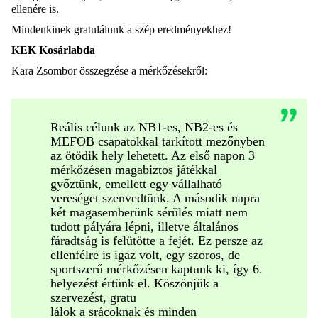
ellen
ére is.
Mindenkinek gratulálunk a szép eredményekhez!
KEK Kosárlabda
Kara Zsombor összegzése a mérkőzésekről:
Reális célunk az NB1-es, NB2-es és
MEFOB csapatokkal tarkított mezőnyben
az ötödik hely lehetett. Az első napon 3
mérkőzésen magabiztos játékkal
győztünk, emellett egy vállalható
vereséget szenvedtünk. A második napra
két magasemberünk sérülés miatt nem
tudott pályára lépni, illetve általános
fáradtság is felütötte a fejét. Ez persze az
ellenfélre is igaz volt, egy szoros, de
sportszerű mérkőzésen kaptunk ki, így 6.
helyezést értünk el. Köszönjük a
szervezést, gratu
lálok a srácoknak és minden