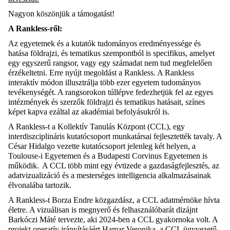
Nagyon köszönjük a támogatást!
A Rankless-ről:
Az egyetemek és a kutatók tudományos eredményessége és
hatása földrajzi, és tematikus szempontból is specifikus, amelyet
egy egyszerű rangsor, vagy egy számadat nem tud megfelelően
érzékeltetni. Erre nyújt megoldást a Rankless.
A Rankless
interaktív módon illusztrálja több ezer egyetem tudományos
tevékenységét. A rangsorokon túllépve fedezhetjük fel az egyes
intézmények és szerzők földrajzi és tematikus hatásait, színes
képet kapva ezáltal az akadémiai befolyásukról is.
A Rankless-t a Kollektív Tanulás Központ (CCL), egy
interdiszciplináris kutatócsoport munkatársai fejlesztették
tavaly
. A
César Hidalgo vezette kutatócsoport jelenleg két helyen, a
Toulouse-i Egyetemen és a Budapesti Corvinus Egyetemen is
működik. A CCL több mint egy évtizede a gazdaságfejlesztés, az
adatvizualizáció és a mesterséges intelligencia alkalmazásainak
élvonalába tartozik.
A Rankless-t Borza Endre közgazdász, a CCL adatmérnöke hívta
életre. A vizuálisan is megnyerő és felhasználóbarát dizájnt
Barkóczi Máté tervezte, aki 2024-ben a CCL gyakornoka volt. A
projekt operatív irányításáért Hamar Veronika, a CCL ügyvezető