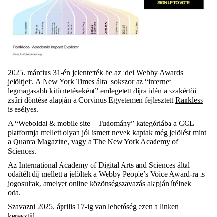
2025. m
árcius 31-én jelentették be az idei Webby Awards
jelöltjeit. A New York Times által sokszor az “internet
legmagasabb kitüntetéseként” emlegetett díjra idén a szakértői
zsűri döntése alapján a Corvinus Egyetemen fejlesztett
Rankless
is esélyes.
A “Weboldal & mobile site – Tudomány” kategóriába a CCL
platformja mellett olyan jól ismert nevek kaptak még jelölést mint
a Quanta Magazine, vagy a The New York Academy of
Sciences.
Az
International Academy of Digital Arts and Sciences
által
odaítélt díj mellett a jelöltek a
Webby People’s Voice Award
-ra is
jogosultak, amelyet online
közönségszavazás
alapján ítélnek
oda.
S
zavazni 2025. április 17-ig
van lehetőség
ezen a
linken
keresztü
l.