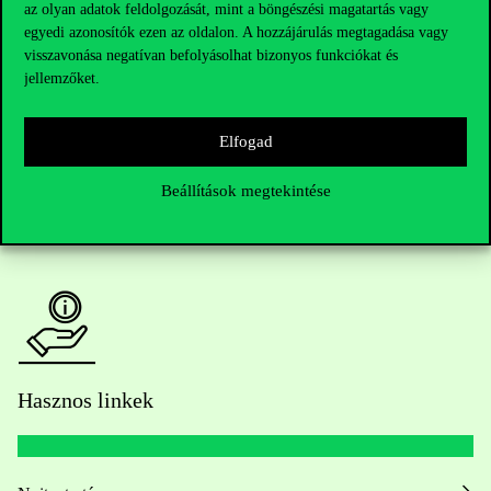
Telefonszám:
+36 1 482 5000
az olyan adatok feldolgozását, mint a böngészési magatartás vagy
egyedi azonosítók ezen az oldalon. A hozzájárulás megtagadása vagy
visszavonása negatívan befolyásolhat bizonyos funkciókat és
Kérdésed van a felvételivel kapcsolatban?
jellemzőket.
Oktatói elérhetőségek
Elfogad
HUB jelenlegi hallgatóinknak
Beállítások megtekintése
Sajtó:
press@uni-corvinus.hu
Hasznos linkek