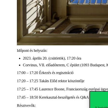
Időpont és helyszín:
2023. április 20. (csütörtök), 17:20 óra
Corvinus, VII. előadóterem, C épület (1093 Budapest, K
17:00 – 17:20 Érkezés és regisztráció
17:20 – 17:25 Takáts Előd rektor köszöntője
17:25 – 17:45 Laurence Boone, Franciaország európai ügye
17:45 – 18:50 Kerekasztal-beszélgetés és Q&A Krekó Péter,
Résztvevők:
A legjobb