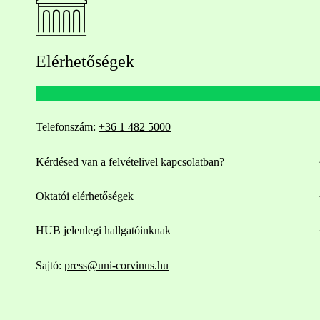
Elérhetőségek
Telefonszám:
+36 1 482 5000
Kérdésed van a felvételivel kapcsolatban?
Oktatói elérhetőségek
HUB jelenlegi hallgatóinknak
Sajtó:
press@uni-corvinus.hu