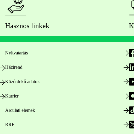
Hasznos linkek
K
Nyitvatartás
Házirend
Közérdekű adatok
Karrier
Arculati elemek
RRF