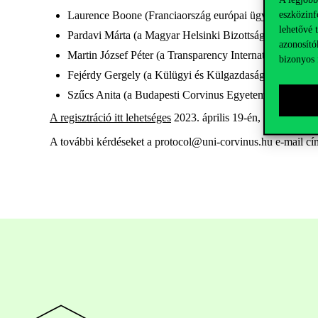
eszközinf
Laurence Boone (Franciaország európai ügyekért felelő
lehetővé 
Pardavi Márta (a Magyar Helsinki Bizottság társelnöke
azonosító
Martin József Péter (a Transparency International Magy
bizonyos 
Fejérdy Gergely (a Külügyi és Külgazdasági Intézet vez
Szűcs Anita (a Budapesti Corvinus Egyetem docense)
A regisztráció itt lehetséges
2023. április 19-én, szerdán 16:
A további kérdéseket a protocol@uni-corvinus.hu e-mail c