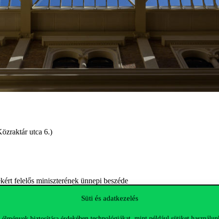
özraktár utca 6.)
kért felelős miniszterének ünnepi beszéde
 Political Capital Institute Igazgatójának moderálásával
Süti és adatkezelés
 élmények biztosítása érdekében technológiákat, mint például sütiket használun