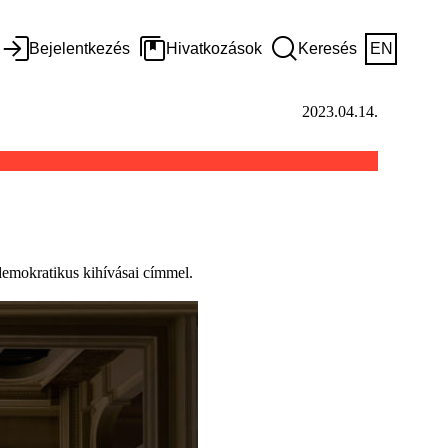
Bejelentkezés
Hivatkozások
Keresés
EN
2023.04.14.
demokratikus kihívásai címmel.