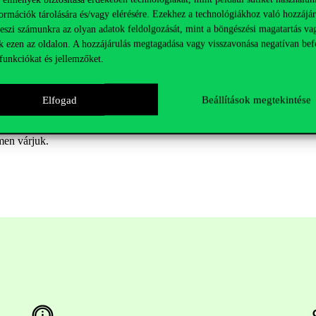
ormációk tárolására és/vagy elérésére. Ezekhez a technológiákhoz való hozzájár
s minisztere)
teszi számunkra az olyan adatok feldolgozását, mint a böngészési magatartás va
)
k ezen az oldalon. A hozzájárulás megtagadása vagy visszavonása negatívan bef
arország ügyvezető igazgatója)
funkciókat és jellemzőket.
ető kutatója)
Elfogad
Beállítások megtekintése
00 óráig!
ímen várjuk.