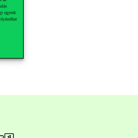
ulás
gy egyedi
olyásolhat