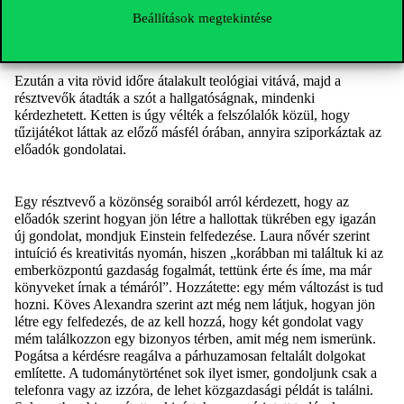
miatt nem érzi jól magát, a mosollyal pedig azt, hogy minden
Beállítások megtekintése
rendben van”
–
jelentette ki
Pogátsa
.
Ezután a vita rövid időre átalakult teológiai vitává, majd a
résztvevők átadták a szót a hallgatóságnak, mindenki
kérdezhetett. Ketten is úgy vélték a felszólalók közül, hogy
tűzijátékot láttak az előző másfél órában, annyira sziporkáztak az
előadók gondolatai.
Egy résztvevő
a közönség soraiból
arról
kérdeze
tt
,
hogy
az
előadók szerint hogyan jön létre a hallottak tükrében egy igazán
új gondolat, mondjuk Einstein felfedezése. Laura nővér szerint
intuíció és kreativitás nyomán, hiszen „korábban mi találtuk ki az
emberközpontú
gazdaság fogalmát
, tettünk érte és íme, ma már
könyveket írnak a témáról”. Hozzátette: egy mém változást is tud
hozni. Köves Alexandra szerint azt még nem látjuk, hogyan jön
létre egy felfedezés, de
az kell hozzá, hogy
két gondolat vagy
mém találkoz
zon
egy bizonyos térben, amit még nem ismerünk.
Pogátsa
a kérdésre reagálva a párhuzamosan feltalált dolgokat
említette. A tudománytörténet sok ilyet ismer, gondoljunk csak a
telefonra vagy az izzóra, de lehet közgazdasági példát is találni.