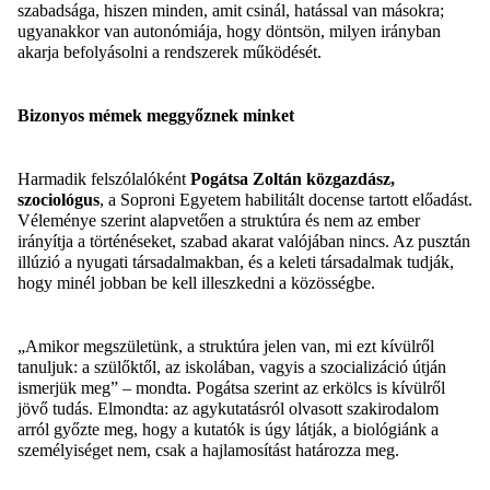
szabadsága, h
iszen
minden, amit csinál, hatással van másokra
;
ugyanakkor van autonómiája, hogy döntsön
,
milyen irányban
akarja befolyásolni a rendszerek működését
.
Bizonyos mémek meggyőznek minket
Harmadik felszólalóként
Pogátsa
Zoltán közgazdász,
szociológus
, a Soproni Egyetem habilitált docense
tartott előadást
.
Véleménye szerint alapvetően a struktúra és nem az ember
irányítja a történéseket, szabad akarat valójában nincs
.
A
z pusztán
illúzió a nyugati társadalmakban,
és
a keleti társadalmak tudják,
hogy minél jobban be kell illeszkedni a közösségbe.
„Amikor megszületünk, a struktúra jelen van, mi ezt kívülről
tanuljuk: a szülőktől, az iskolában, vagyis a szocializáció útján
ismerjük meg”
–
mondta.
Pogátsa
szerint az erkölcs is kívülről
jövő tudás. Elmondta: az agykutatásról olvasott szakirodalom
arról győzte meg, hogy a kutatók is úgy látják, a biológiánk a
személyiséget nem, csak a hajlamosítást határozza meg.