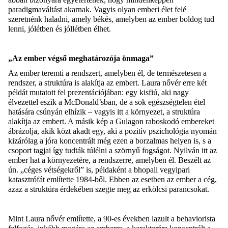
paradigmaváltást akarnak. Vagyis olyan emberi élet felé
szeretnénk haladni, amely békés, amelyben az ember boldog tud
lenni, jólétben és jóllétben élhet.
„Az ember végső meghatározója önmaga”
Az ember teremti a rendszert, amelyben él, de természetesen a
rendszer, a struktúra is alakítja az embert. Laura nővér
erre
két
példát mutatott fel prezentációjában: egy kisfiú, aki nagy
élvezettel eszik a McDonald’sb
a
n, de a sok egészségtelen étel
hatására csúnyán elhízik – vagyis itt a környezet, a struktúra
alakítja az embert. A másik kép a
Gulagon
raboskodó embereket
ábrázolja, akik közt akadt egy, aki a pozitív pszichológia nyomán
kizárólag a jóra koncentrált még ezen a borzalmas helyen is, s a
csoport tagjai így tudták túlélni a szörnyű fogságot. Nyilván itt az
ember hat a környezetére, a rendszerre, amelyben él. Besz
élt az
ún. „céges vétségekről”
is
, példaként a
bhopali
vegyipari
katasztrófát említette
1984-b
ől
. Ebben az esetben az ember a cég
,
azaz a struktúra
érdekében szegte meg az erkölcsi parancsokat.
Mint Laura nővér említette, a 90-es években lazult a behaviorista