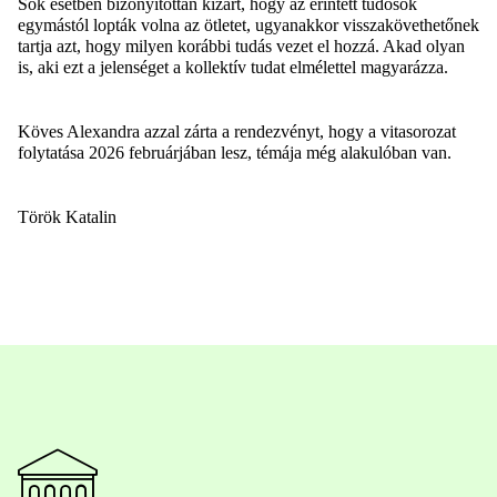
Sok esetben bizonyítottan kizárt, hogy az érintett tudósok
egymástól lopták volna az ötletet
, ugyanakkor visszakövethetőnek
tartja azt, hogy milyen korábbi tudás vezet el hozzá
. Akad olyan
is, aki ezt a jelenséget a kollektív tudat elmélettel magyarázza.
Köves Alexandra a
zza
l zárta a rendezvényt, hogy a vitasorozat
folytatása 2026 februárjában lesz, témája még alakulóban van.
Török Katalin