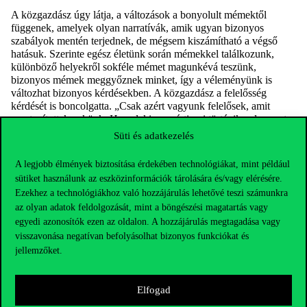
A közgazdász úgy látja, a változások a bonyolult mémektől
függenek,
amelyek olyan narratívák, amik
ugyan
bizonyos
szabályok
mentén terjednek
, de mégsem kiszámítható a vég
ső
hatásuk
.
Szerinte e
gész életünk során mémekkel találkozunk,
különböző helyekről sok
féle
mémet
magunkévá teszünk
,
bizonyos mémek meggyőznek minket, így a véleményünk is
változhat bizonyos kérdésekben.
A
közgazdász a felelősség
kérdését
is
boncolgatta. „Csak azért vagyunk felelősek, amit
megtanítottak nekünk. Ha valaki nem érti, mi történik vele, mert
csak lebutított történeteket hall, akkor
nem kérhető
számon a
Süti és adatkezelés
felelőssége”
–
jelentette ki.
A legjobb élmények biztosítása érdekében technológiákat, mint például
sütiket használunk az eszközinformációk tárolására és/vagy elérésére.
Sziporkázó
gondolatok
Ezekhez a technológiákhoz való hozzájárulás lehetővé teszi számunkra
az olyan adatok feldolgozását, mint a böngészési magatartás vagy
egyedi azonosítók ezen az oldalon. A hozzájárulás megtagadása vagy
A
vita
indítók utáni beszélgetésben
Laura nővér nem értett egyet
visszavonása negatívan befolyásolhat bizonyos funkciókat és
abban
Pogát
sa
Zoltánnal
, hogy a
frissen
megszületett baba
semleges
;
véleménye szerint lelkiismerete, lelke is van. A
jellemzőket.
szabadságot ő úgy értelmezi, hogy „szabad vagyok a jót
megtenni”. Köves Alexandra a mém fogalmát társadalmi
képzeletnek nevezi. „A mémek tanulása ott kezdődik, hogy a
Elfogad
sírással a baba kifejezheti azt mondjuk az anyának, hogy valami