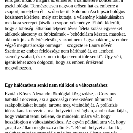
felfogás, inkább magára az emberre, a karakterére koncentrált a
pszichológia. Természetesen nagyon erősen hat az emberre a
csoport, amelyben él – szóba került
Solomon
Asch
pszichológus
közismert kísérlete, mely azt kutatja, a vélemény kialakulásában
mekkora szerepet játszik a csoport véleménye.
Ebből k
iderült,
hogy a többség láthatóan teljesen téves ítéletalkotása egyeseket –
akiknek alacsony az önbizalmuk – behódolásra késztet, másokat,
akiknek jó az önértékelésük, viszont nem.
Ugyanakkor
„
a
z ember
végső meghatározója önmaga”
–
szögezte le Laura nővér.
Szerinte az ember felelőssége nem hárítható át, az „emberi
személy szabad
,
és ezt nem tudja elvenni tőle senki”. Úgy véli,
igenis lehet azon dolgozni, hogy az emberi értékrend
megváltozzon.
Egy hálózatban s
enki nem túl kicsi a változtatáshoz
Ezután
Köves Alexandra
ökológiai közgazdász, a Corvinus
habilitált
docens
e
, aki a gazdasági növekedésen túlmutató
szakpolitikákat kutatja, tartotta meg vitaindítóját. A
polikrízis
időszakának nevezte a mai helyzetet a világban, ahol sokan látják,
hogy valamit tenni kellene, de mindenki másra vár, hogy
hozzáfogjon a változtatásokhoz. Az egyén például arra vár, hogy
„majd az állam meghozza a döntést”. Bénult helyzet alakult ki,