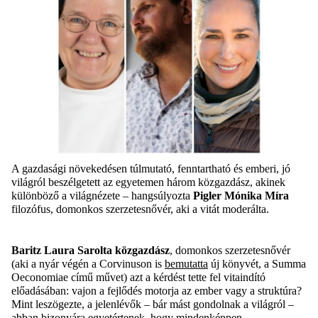
A gazdasági növekedésen túlmutató, fenntartható és emberi, jó
világról beszélgetett az egyetemen három közgazdász, akinek
különböző a világnézete
–
hangsúlyozta
Pigler
Mónika Míra
filozófus, domonkos szerzetesnővér, aki a vitát moderálta.
Baritz
Laura Sarolta közgazdász
,
domonkos szerzetesnővér
(
aki a
nyár végén
a
Corvinuson
is
be
mutatta
új könyvét, a Summa
Oeconomiae
című művet) azt a kérdést tette fel vitaindító
előadásában
:
v
ajon a fejlődés motorja az ember vagy a struktúra
?
Mint leszögezte, a jelenlévők – bár mást gondolnak a világról –
abban bizonyára egyetértenek, hogy mindenképpen