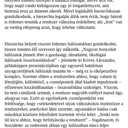
melyben minden szereplő a másikra
mutogat
, illetve
arra vár
,
hogy majd
valaki kidolgozzon e
gy jó forgatókönyv
et, ami
biztossá teszi
az átmenet sikerét
.
Mivel
leginkább hierarchikusan
gondolkod
unk
, a hierarchia legalján
állók
nem
érzik, hogy bármit
is érdemes tenniük a rendszer változása érdekében
; aki
„fent” van
az esetleg eltöpreng azon, hogy lehetne változtatni.
Hierarchia helyett
viszont
érdemes hálózat
ok
ban gondolkodni,
hiszen minden élő szervezet így működik.
„
Nagyon bonyolult
hálózatok jönnek létre
a
gazdasági, társadalmi, ökológiai
hálózatok összefonódásával
”
–
jelentette ki Köves Alexandra,
példaképpen prezentációjában egy egyszerű baktérium
anyagcseréjének hálózatát mutatta be – még ez is
elképesztően
komplex
.
S
zerinte
e
bben a rendszerben
ahhoz,
hogy valami
új
létrejöjjön,
különböző
,
a csomópontok által kiadot
t
impulzusok
–
előzetesen kiszámíthatatlan –
összeadódása szükséges
.
Viszont
,
h
a nem csinálunk semmit, a rendszer
nagyobb eséllyel
marad
úgy
,
ahogyan van
. E
zért az
egyéneknek csomópontként van
felelőssége
, hogy cselekedeteivel olyan változásokra ösztönözze a
rendszereket
, amelyeket látni szeretne, ugyanakkor
hatása csak
mások
kal közösen
felerősített
üzenetek révén
lehet
.
„S
enki nem
túl kicsi ahhoz, hogy befolyásolja a rendszert”
– fogalmazott, és
h
ozzátette: az embernek abban
egy hálózatban
nincs
teljes