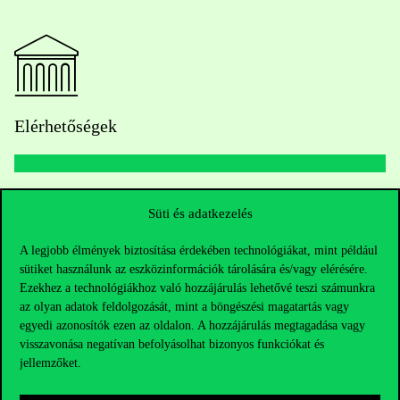
Elérhetőségek
Telefonszám:
+36 1 482 5000
Süti és adatkezelés
Kérdésed van a felvételivel kapcsolatban?
A legjobb élmények biztosítása érdekében technológiákat, mint például
sütiket használunk az eszközinformációk tárolására és/vagy elérésére.
Ezekhez a technológiákhoz való hozzájárulás lehetővé teszi számunkra
Oktatói elérhetőségek
az olyan adatok feldolgozását, mint a böngészési magatartás vagy
egyedi azonosítók ezen az oldalon. A hozzájárulás megtagadása vagy
HUB jelenlegi hallgatóinknak
visszavonása negatívan befolyásolhat bizonyos funkciókat és
jellemzőket.
Sajtó:
press@uni-corvinus.hu