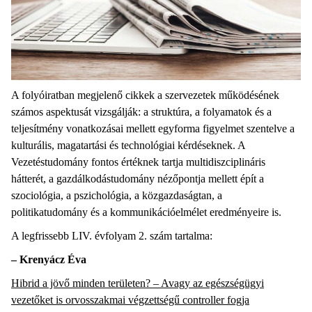
A folyóiratban megjelenő cikkek a szervezetek működésének
számos aspektusát vizsgálják: a struktúra, a folyamatok és a
teljesítmény vonatkozásai mellett egyforma figyelmet szentelve a
kulturális, magatartási és technológiai kérdéseknek. A
Vezetéstudomány fontos értéknek tartja multidiszciplináris
hátterét, a gazdálkodástudomány nézőpontja mellett épít a
szociológia, a pszichológia, a közgazdaságtan, a
politikatudomány és a kommunikációelmélet eredményeire is.
A legfrissebb LIV. évfolyam 2. szám tartalma:
– Krenyácz
Éva
Hibrid a jövő minden területen? – Avagy az egészségügyi
vezetőket is orvosszakmai végzettségű controller fogja