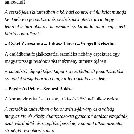
támogatni?
A szerző jelen kutatásában a kórházi controlleri funkciót mutatja
be, kitérve a feladatokra és elvárásokra, illetve arra, hogy
léteznek-e hazánkban a nemzetközi szakirodalomban megismert
hibrid controllerek.
– Győri Zsuzsanna – Juhász Tímea – Szegedi Krisztina
A családbarát foglalkoztatási szemlélet néhány aspektusa egy
magyarországi felsőoktatási intézmény dimenziójában
A kutatásból átfogó képet kapunk a családbarát foglalkoztatási
szemlélet vizsgálatáról a magyar felsőoktatás területén.
– Pogácsás Péter – Szepesi Balázs
A koronavírus hatása a magyar kis- és középvállalkozásokra
A szerzők kutatásukban a koronavírus-járvány és a válság
magyar kis- és középvállalkozásokra gyakorolt hatását vizsgálták,
azok válságálló- és reagálóképessége, valamint alkalmazkodási
stratégiái vonatkozásában.