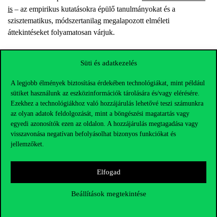
is
– az empirikus kutatásokra épülő tanulmányokat és a
szisztematikus, módszertanilag megalapozott elméleti
áttekintéseket folyamatosan várjuk.
Süti és adatkezelés
A legjobb élmények biztosítása érdekében technológiákat, mint például
sütiket használunk az eszközinformációk tárolására és/vagy elérésére.
Ezekhez a technológiákhoz való hozzájárulás lehetővé teszi számunkra
az olyan adatok feldolgozását, mint a böngészési magatartás vagy
egyedi azonosítók ezen az oldalon. A hozzájárulás megtagadása vagy
visszavonása negatívan befolyásolhat bizonyos funkciókat és
jellemzőket.
Elfogad
Elérhetőségek
Beállítások megtekintése