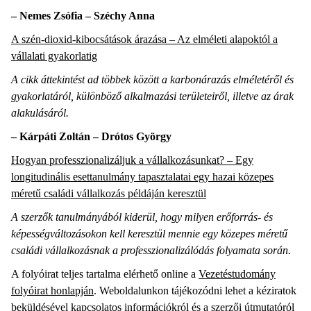
– Nemes Zsófia – Széchy Anna
A szén-dioxid-kibocsátások árazása – Az elméleti alapoktól a
vállalati gyakorlatig
A cikk áttekintést ad többek között a karbonárazás elméletéről és
gyakorlatáról, különböző alkalmazási területeiről, illetve az árak
alakulásáról.
– Kárpáti Zoltán – Drótos György
Hogyan professzionalizáljuk a vállalkozásunkat? – Egy
longitudinális esettanulmány tapasztalatai egy hazai közepes
méretű családi vállalkozás példáján keresztül
A szerzők tanulmányából kiderül, hogy milyen erőforrás- és
képességváltozásokon kell keresztül mennie egy közepes méretű
családi vállalkozásnak a professzionalizálódás folyamata során.
A folyóirat teljes tartalma elérhető online a
Vezetéstudomány
folyóirat honlapján
. Weboldalunkon tájékozódni lehet a kéziratok
beküldésével kapcsolatos információkról és
a szerzői útmutatóról