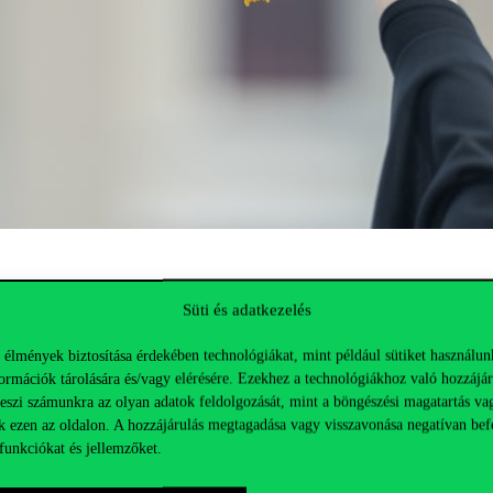
ki út 9.
Süti és adatkezelés
 élmények biztosítása érdekében technológiákat, mint például sütiket használun
ormációk tárolására és/vagy elérésére. Ezekhez a technológiákhoz való hozzájár
zőket. Kérjük csak akkor regisztrálj, ha a vállalt idősávban végig ott t
teszi számunkra az olyan adatok feldolgozását, mint a böngészési magatartás va
k ezen az oldalon. A hozzájárulás megtagadása vagy visszavonása negatívan bef
funkciókat és jellemzőket.