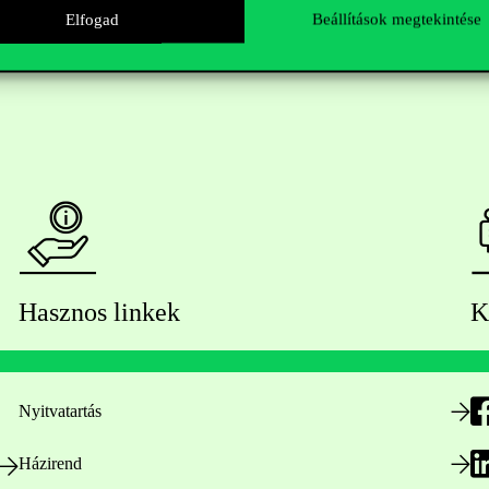
Elfogad
Beállítások megtekintése
Hasznos linkek
K
Nyitvatartás
Házirend