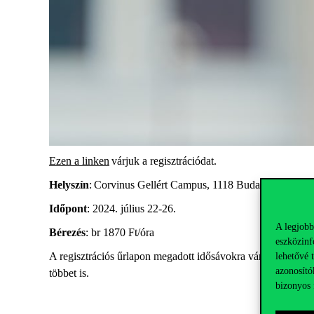
Ezen a linken
várjuk a regisztrációdat.
Helyszín
: Corvinus Gellért Campus, 1118 Budapest, Mányo
Időpont
: 2024. július 22-26.
A legjobb
Bérezés
: br 1870 Ft/óra
eszközinf
A regisztrációs űrlapon megadott idősávokra várjuk a jelentke
lehetővé 
azonosító
többet is.
bizonyos 