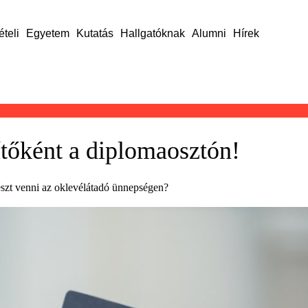
ételi
Egyetem
Kutatás
Hallgatóknak
Alumni
Hírek
gítőként a diplomaosztón!
részt venni az oklevélátadó ünnepségen?