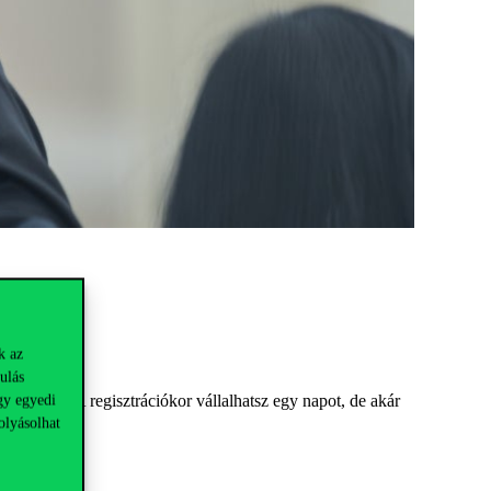
k az
ulás
udsz lenni. A regisztrációkor vállalhatsz egy napot, de akár
gy egyedi
olyásolhat