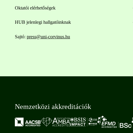
Oktatói elérhetőségek
HUB jelenlegi hallgatóinknak
Sajtó:
press@uni-corvinus.hu
Nemzetközi akkreditációk