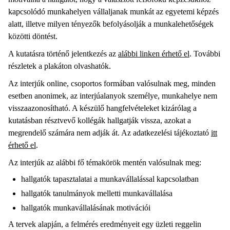
kapcsolódó munkahelyen vállaljanak munkát az egyetemi képzés
alatt, illetve milyen tényezők befolyásolják a munkalehetőségek
közötti döntést.
A kutatásra történő jelentkezés az
alábbi linken érhető el
. További
részletek a plakáton olvashatók.
Az interjúk online, csoportos formában valósulnak meg, minden
esetben anonimek, az interjúalanyok személye, munkahelye nem
visszaazonosítható. A készülő hangfelvételeket kizárólag a
kutatásban résztvevő kollégák hallgatják vissza, azokat a
megrendelő számára nem adják át. Az adatkezelési tájékoztató
itt
érhető el
.
Az interjúk az alábbi fő témakörök mentén valósulnak meg:
hallgatók tapasztalatai a munkavállalással kapcsolatban
hallgatók tanulmányok melletti munkavállalása
hallgatók munkavállalásának motivációi
A tervek alapján, a felmérés eredményeit egy üzleti reggelin