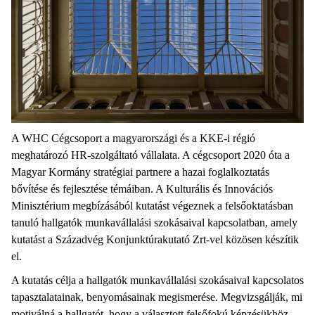
A WHC Cégcsoport a magyarországi és a KKE-i régió
meghatározó HR-szolgáltató vállalata. A cégcsoport 2020 óta a
Magyar Kormány stratégiai partnere a hazai foglalkoztatás
bővítése és fejlesztése témáiban. A Kulturális és Innovációs
Minisztérium megbízásából kutatást végeznek a felsőoktatásban
tanuló hallgatók munkavállalási szokásaival kapcsolatban, amely
kutatást a Századvég Konjunktúrakutató Zrt-vel közösen készítik
el.
A kutatás célja a hallgatók munkavállalási szokásaival kapcsolatos
tapasztalatainak, benyomásainak megismerése. Megvizsgálják, mi
motiválná a hallgatót, hogy a választott felsőfokú képzésükhöz