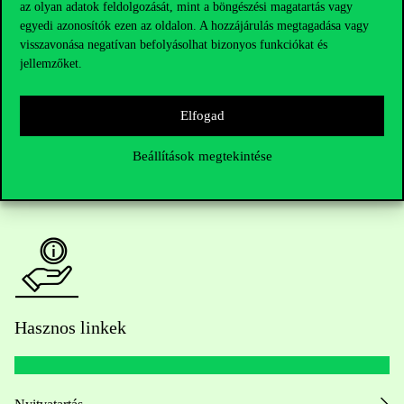
Telefonszám:
+36 1 482 5000
az olyan adatok feldolgozását, mint a böngészési magatartás vagy
egyedi azonosítók ezen az oldalon. A hozzájárulás megtagadása vagy
visszavonása negatívan befolyásolhat bizonyos funkciókat és
Kérdésed van a felvételivel kapcsolatban?
jellemzőket.
Oktatói elérhetőségek
Elfogad
HUB jelenlegi hallgatóinknak
Beállítások megtekintése
Sajtó:
press@uni-corvinus.hu
Hasznos linkek