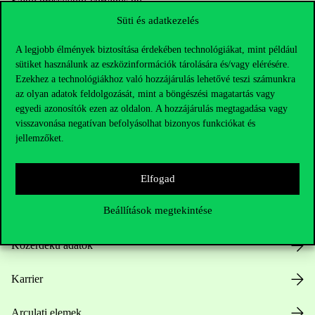
Sajtó:
press@uni-corvinus.hu
Süti és adatkezelés
A legjobb élmények biztosítása érdekében technológiákat, mint például
sütiket használunk az eszközinformációk tárolására és/vagy elérésére.
Ezekhez a technológiákhoz való hozzájárulás lehetővé teszi számunkra
az olyan adatok feldolgozását, mint a böngészési magatartás vagy
egyedi azonosítók ezen az oldalon. A hozzájárulás megtagadása vagy
Hasznos linkek
visszavonása negatívan befolyásolhat bizonyos funkciókat és
jellemzőket.
Nyitvatartás
Elfogad
Beállítások megtekintése
Házirend
Közérdekű adatok
Karrier
Arculati elemek