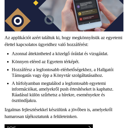
Az applikációt azért találtuk ki, hogy megkönnyítsük az egyetemi
élettel kapcsolatos ügyeidhez való hozzáférést:
Azonnal áttekintheted a közelgő óráidat és vizsgáidat.
Könnyen eléred az Egyetem térképét.
Hozzáférsz a legfontosabb elérhetőségekhez, a Hallgatói
Támogatás vagy épp a Könyvtár szolgáltatásaihoz.
A hírfolyamban megtalálod a legfontosabb egyetemi
információkat, amelyekről push értesítéseket is kaphatsz.
Ráadásul külön szűrhetsz a hírekre, eseményekre és
ösztöndíjakra.
Izgalmas fejlesztésekkel készülünk a jövőben is, amelyekről
hamarosan tájékoztatunk a felületeinken.