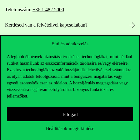
Telefonszám:
+36 1 482 5000
Kérdésed van a felvételivel kapcsolatban?
Oktatói elérhetőségek
Süti és adatkezelés
HUB jelenlegi hallgatóinknak
A legjobb élmények biztosítása érdekében technológiákat, mint például
sütiket használunk az eszközinformációk tárolására és/vagy elérésére.
Ezekhez a technológiákhoz való hozzájárulás lehetővé teszi számunkra
Sajtó:
press@uni-corvinus.hu
az olyan adatok feldolgozását, mint a böngészési magatartás vagy
egyedi azonosítók ezen az oldalon. A hozzájárulás megtagadása vagy
visszavonása negatívan befolyásolhat bizonyos funkciókat és
jellemzőket.
Elfogad
Hasznos linkek
Beállítások megtekintése