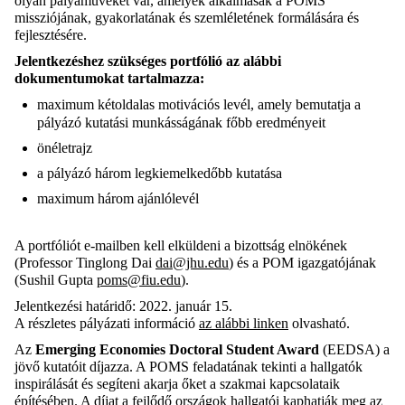
olyan pályaműveket vár, amelyek alkalmasak a POMS
missziójának, gyakorlatának és szemléletének formálására és
fejlesztésére.
Jelentkezéshez szükséges portfólió az alábbi
dokumentumokat tartalmazza:
maximum kétoldalas motivációs levél, amely bemutatja a
pályázó kutatási munkásságának főbb eredményeit
önéletrajz
a pályázó három legkiemelkedőbb kutatása
maximum három ajánlólevél
A portfóliót e-mailben kell elküldeni a bizottság elnökének
(Professor Tinglong Dai
dai@jhu.edu
) és a POM igazgatójának
(Sushil Gupta
poms@fiu.edu
).
Jelentkezési határidő: 2022. január 15.
A részletes pályázati információ
az alábbi linken
olvasható.
Az
Emerging Economies Doctoral Student Award
(EEDSA) a
jövő kutatóit díjazza. A POMS feladatának tekinti a hallgatók
inspirálását és segíteni akarja őket a szakmai kapcsolataik
építésében. A díjat a fejlődő országok hallgatói kaphatják meg az