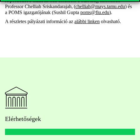
A portfóliót e-mailben kell elküldeni a bizottság elnökének
Professor Chelliah Sriskandarajah, (
chelliah@mays.tamu.edu
) és
a POMS igazgatójának (Sushil Gupta
poms@fiu.edu
).
A részletes pályázati információ az
alábbi linken
olvasható.
Elérhetőségek