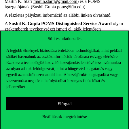
Martin K. Starr
martin.starr@gmail.com
) és a POMS
igazgatójának (Sushil Gupta
poms@fiu.edu
).
A részletes pályázati információ
az alábbi linken
olvasható.
A
Sushil K. Gupta POMS Distinguished Service Award
olyan
szakemberek tevékenységét ismeri el, akik jelentősen
hozzájárultak a társaság fejlődéséhez és akik legalább 6 éve
Süti és adatkezelés
jelentős vezetői pozíciót töltenek be a szervezetben.
Jelentkezés
:
A legjobb élmények biztosítása érdekében technológiákat, mint például
önéletrajz (titulus, társaság, cím, e-mail-cím, telefonszám)
sütiket használunk az eszközinformációk tárolására és/vagy elérésére.
Ezekhez a technológiákhoz való hozzájárulás lehetővé teszi számunkra
rövid tudományos önéletrajz (max. 1 oldal)
az olyan adatok feldolgozását, mint a böngészési magatartás vagy
rövid leírás a POMS-on belül végzett tevékenységeiről (max.
egyedi azonosítók ezen az oldalon. A hozzájárulás megtagadása vagy
3 oldal)
visszavonása negatívan befolyásolhat bizonyos funkciókat és
minimum három ajánlólevél más POMS tagoktól (egy
jellemzőket.
ajánlólevél max. 2 oldal)
egy 500 szavas nyilatkozat, amelyet sajtóközleményként is fel
Elfogad
lehet használni
Beállítások megtekintése
A portfóliót egyetlen pdf-fájlként kell benyújtani