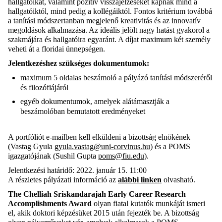
hallgatóikat, valamint pozitív visszajelzéseket kapnak mind a
hallgatóiktól, mind pedig a kollégáiktól. Fontos kritérium továbbá
a tanítási módszertanban megjelenő kreativitás és az innovatív
megoldások alkalmazása. Az ideális jelölt nagy hatást gyakorol a
szakmájára és hallgatóira egyaránt. A díjat maximum két személy
veheti át a floridai ünnepségen.
Jelentkezéshez szükséges dokumentumok:
maximum 5 oldalas beszámoló a pályázó tanítási módszeréről
és filozófiájáról
egyéb dokumentumok, amelyek alátámasztják a
beszámolóban bemutatott eredményeket
A portfóliót e-mailben kell elküldeni a bizottság elnökének
(Vastag Gyula
gyula.vastag@uni-corvinus.hu
) és a POMS
igazgatójának (Sushil Gupta
poms@fiu.edu
).
Jelentkezési határidő: 2022. január 15. 11:00
A részletes pályázati információ az
alábbi linken
olvasható.
The Chelliah Sriskandarajah Early Career Research
Accomplishments Award
olyan fiatal kutatók munkáját ismeri
el, akik doktori képzésüket 2015 után fejezték be. A bizottság