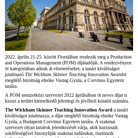
2022. április 21-25. között Floridában rendezik meg a Production
and Operations Management (POM) díjátadóját. A rendezvényen
öt kategóriában adnak át elismeréseket, a tanári kiválóságot
jutalmazó
The Wickham Skinner Teaching Innovation Awardot
megítélő bizottság elnöke Vastag Gyula, a Corvinus Egyetem
tanára.
A POM nemzetközi szervezet 2022 áprilisában öt neves díjat is
kioszt a terület kiemelkedő jelenlegi és jövőbeli kutatói számára.
The Wickham Skinner Teaching Innovation Award
a tanári
kiválóságot jutalmazza, a díjat megítélő bizottság elnöke Vastag
Gyula, a Budapesti Corvinus Egyetem tanára. A szakmai
szervezet olyan tanárok jelentkezését várja, akik kurzusaik
sokféleségével bizonyítják szakmai tudásukat, ösztönzik