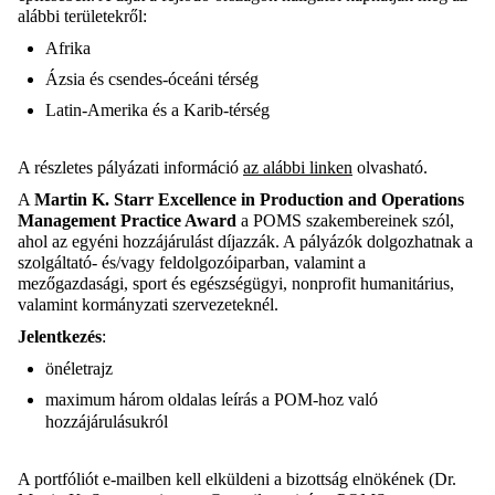
alábbi területekről:
Afrika
Ázsia és csendes-óceáni térség
Latin-Amerika és a Karib-térség
A részletes pályázati információ
az alábbi linken
olvasható.
A
Martin K. Starr Excellence in Production and Operations
Management Practice Award
a POMS szakembereinek szól,
ahol az egyéni hozzájárulást díjazzák. A pályázók dolgozhatnak a
szolgáltató- és/vagy feldolgozóiparban, valamint a
mezőgazdasági, sport és egészségügyi, nonprofit humanitárius,
valamint kormányzati szervezeteknél.
Jelentkezés
:
önéletrajz
maximum három oldalas leírás a POM-hoz való
hozzájárulásukról
A portfóliót e-mailben kell elküldeni a bizottság elnökének (Dr.