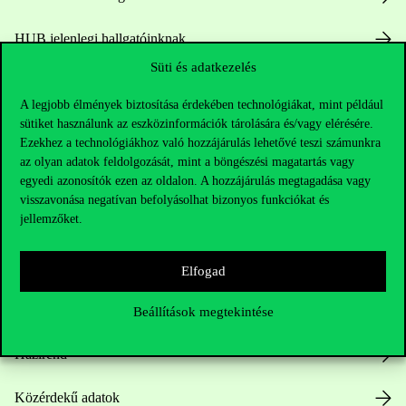
HUB jelenlegi hallgatóinknak
Süti és adatkezelés
Sajtó:
press@uni-corvinus.hu
A legjobb élmények biztosítása érdekében technológiákat, mint például
sütiket használunk az eszközinformációk tárolására és/vagy elérésére.
Ezekhez a technológiákhoz való hozzájárulás lehetővé teszi számunkra
az olyan adatok feldolgozását, mint a böngészési magatartás vagy
egyedi azonosítók ezen az oldalon. A hozzájárulás megtagadása vagy
visszavonása negatívan befolyásolhat bizonyos funkciókat és
jellemzőket.
Hasznos linkek
Elfogad
Nyitvatartás
Beállítások megtekintése
Házirend
Közérdekű adatok