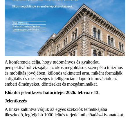
A konferencia célja, hogy tudományos és gyakorlati
perspektívából vizsgálja az okos megoldások szerepét a turizmus
és mobilitás jövőjében, különös tekintettel arra, miként formálják
a digitális és mesterséges intelligencián alapuló innovációk az
emberi élményeket, döntéseket és mozgásmintákat.
Előadói jelentkezé
s h
atárid
eje
: 2026. február 13.
Jelentkezés
A linkre kattintva várjuk az egyes szekciók tematikájába
illeszkedő, legfeljebb 1000 leütés terjedelmű előadás-kivonatokat.