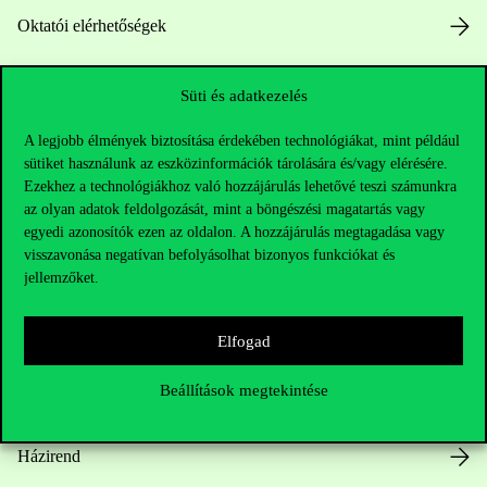
Oktatói elérhetőségek
HUB jelenlegi hallgatóinknak
Süti és adatkezelés
Sajtó:
press@uni-corvinus.hu
A legjobb élmények biztosítása érdekében technológiákat, mint például
sütiket használunk az eszközinformációk tárolására és/vagy elérésére.
Ezekhez a technológiákhoz való hozzájárulás lehetővé teszi számunkra
az olyan adatok feldolgozását, mint a böngészési magatartás vagy
egyedi azonosítók ezen az oldalon. A hozzájárulás megtagadása vagy
visszavonása negatívan befolyásolhat bizonyos funkciókat és
jellemzőket.
Hasznos linkek
Elfogad
Beállítások megtekintése
Nyitvatartás
Házirend