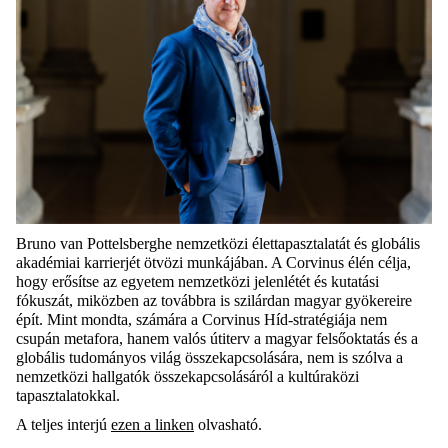
Bruno van
Pottelsberghe
nemzetközi élettapasztalatát és globális
akadémiai karrierjét ötvözi munkájában. A Corvinus élén célja,
hogy erősítse az egyetem nemzetközi jelenlétét és kutatási
fókuszát, miközben az továbbra is szilárdan magyar gyökereire
épít. Mint mondta, számára a Corvinus Híd-stratégiája nem
csupán metafora, hanem valós útiterv a magyar felsőoktatás és a
globális tudományos világ összekapcsolására, nem is szólva a
nemzetközi hallgatók összekapcsolásáról a kultúraközi
tapasztalatokkal.
A teljes interjú
ezen a linken
olvasható.