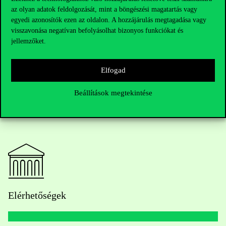
Alexandra zárásként hozzátette: „A nemnövekedés egyébként
az olyan adatok feldolgozását, mint a böngészési magatartás vagy
utópia, de ez fantasztikus
an fontos adottság
, hiszen a társadalmi
egyedi azonosítók ezen az oldalon. A hozzájárulás megtagadása vagy
párbeszédhez szükségünk van utópiákra.
N
élkül
ük
nem lehet a
visszavonása negatívan befolyásolhat bizonyos funkciókat és
társadalmi problémáinkra új megoldásokat találni.”
jellemzőket.
Elfogad
Beállítások megtekintése
Elérhetőségek