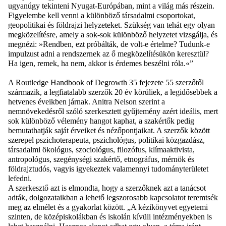
ugyanúgy tekinteni Nyugat-Európában, mint a világ más részein.
Figyelembe kell venni a különböző társadalmi csoportokat,
geopolitikai és földrajzi helyzeteket. Szükség van tehát egy olyan
megközelítésre, amely a sok-sok különböző helyzetet vizsgálja, és
megnézi: »Rendben, ezt próbálták, de volt-e értelme? Tudunk-e
impulzust adni a rendszernek az ő megközelítésükön keresztül?
Ha igen, remek, ha nem, akkor is érdemes beszélni róla.«”
A Routledge Handbook of Degrowth 35 fejezete 55 szerzőtől
származik, a legfiatalabb szerzők 20 év körüliek, a legidősebbek a
hetvenes éveikben járnak. Anitra Nelson szerint a
nemnövekedésről szóló szerkesztett gyűjtemény azért ideális, mert
sok különböző vélemény hangot kaphat, a szakértők pedig
bemutathatják saját érveiket és nézőpontjaikat. A szerzők között
szerepel pszichoterapeuta, pszichológus, politikai közgazdász,
társadalmi ökológus, szociológus, filozófus, klímaaktivista,
antropológus, szegénységi szakértő, etnográfus, mérnök és
földrajztudós, vagyis igyekeztek valamennyi tudományterületet
lefedni.
A szerkesztő azt is elmondta, hogy a szerzőknek azt a tanácsot
adták, dolgozataikban a lehető legszorosabb kapcsolatot teremtsék
meg az elmélet és a gyakorlat között. „A kézikönyvet egyetemi
szinten, de középiskolákban és iskolán kívüli intézményekben is