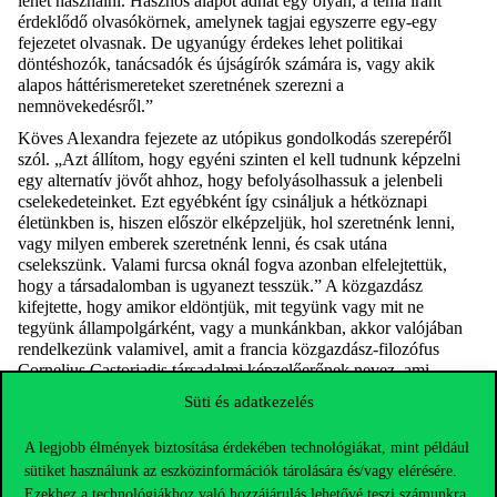
lehet használni. Hasznos alapot adhat egy olyan, a téma iránt
érdeklődő olvasókörnek, amelynek tagjai egyszerre egy-egy
fejezetet olvasnak. De ugyanúgy érdekes lehet politikai
döntéshozók, tanácsadók és újságírók számára is, vagy akik
alapos háttérismereteket szeretnének szerezni a
nemnövekedésről.”
Köves Alexandra fejezete az utópikus gondolkodás szerepéről
szól. „Azt állítom, hogy egyéni szinten el kell tudnunk képzelni
egy alternatív jövőt ahhoz, hogy befolyásolhassuk a
jelenbeli
cselekedeteinket. Ezt egyébként így csináljuk a hétköznapi
életünkben is, hiszen először elképzeljük, hol szeretnénk lenni,
vagy milyen emberek szeretnénk lenni, és csak utána
cselekszünk. Valami furcsa oknál fogva azonban elfelejtettük,
hogy a társadalomban is ugyanezt tesszük.” A közgazdász
kifejtette, hogy amikor eldöntjük, mit tegyünk vagy mit ne
tegyünk állampolgárként, vagy a munkánkban, akkor valójában
rendelkezünk valamivel, amit a francia közgazdász-filozófu
s
Cornelius
Castoriadis
társadalmi képzelőerőnek nevez, ami
hozzájárul az intézmények kialakulásához. Köves Alexandra
Süti és adatkezelés
kiemelte, hogy ez a folyamat nem tudatosan játszódik le bennünk.
Az ideális társadalmi intézmények elképzelése valójában annak a
A legjobb élmények biztosítása érdekében technológiákat, mint például
módja, hogy kritikusan értékeljük azt, amiben most élünk, és
sütiket használunk az eszközinformációk tárolására és/vagy elérésére.
ezzel a konstruktív kritikával meg tudunk határozni néhány
Ezekhez a technológiákhoz való hozzájárulás lehetővé teszi számunkra
stratégiát arra vonatkozóan, hogy hová szeretnénk eljutni. Köves