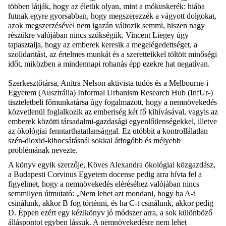
többen látják, hogy az életük olyan, mint
a mókuskerék
: hiába
futnak egyre gyorsabban, hogy megszerezzék a vágyott dolgokat,
azok megszerzésével nem igazán változik semmi, hiszen nagy
részükre valójában nincs szükségük. Vincent
Liegey
úgy
tapasztalja, hogy az emberek keresik a megelégedettséget, a
szolidaritást, az értelmes munkát és a szeretteikkel töltött minőségi
időt, miközben a mindennapi rohanás épp ezekre hat negatívan.
Szerkesztőtársa,
Anitra
Nelson aktivista tudós és a Melbourne-i
Egyetem (Ausztrália)
Informal
Urbanism
Research
Hub
(
InfUr
-)
tiszteletbeli főmunkatársa úgy fogalmazott, hogy a nemnövekedés
közvetlenül foglalkozik az emberiség két fő kihívásával, vagyis az
emberek közötti társadalmi-gazdasági egyenlőtlenségekkel, illetve
az ökológiai fenntarthatatlansággal. Ez utóbbit a kontrollálatlan
szén-dioxid-kibocsátásnál sokkal átfogóbb és mélyebb
problémának nevezte.
A könyv egyik szerzője, Köves Alexandra ökológiai közgazdász,
a Budapesti Corvinus Egyetem docense pedig arra hívta fel a
figyelmet, hogy a nemnövekedés eléréséhez valójában nincs
semmilyen útmutató: „Nem lehet azt mondani, hogy ha A-t
csinálunk, akkor B fog történni, és ha C-t csinálunk, akkor pedig
D. Éppen ezért egy kézikönyv jó módszer arra, a sok különböző
álláspontot egyben lássuk. A nemnövekedésre nem lehet