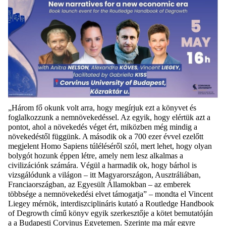
„
Három fő
okunk volt arra, hogy megírjuk ezt a könyvet és
foglalkozzunk a nemnövekedéssel. Az egyik, hogy elértük azt a
pontot, ahol a növekedés véget ért, miközben még mindig a
növekedéstől függünk. A második ok a 700 ezer évvel ezelőtt
megjelent Homo Sapiens túléléséről szól, mert lehet, hogy olyan
bolygót hozunk éppen létre, amely nem lesz alkalmas a
civilizációnk számára. Végül a harmadik ok, hogy bárhol is
vizsgálódunk a világon – itt Magyarországon, Ausztráliában,
Franciaországban, az Egyesült Államokban – az emberek
többsége a nemnövekedési elvet támogatja” – mondta el Vincent
Liegey
mérnök, interdiszciplináris kutató a
Routledge
Handbook
of
Degrowth
című könyv egyik szerkesztője a kötet bemutatóján
a
a
Budapesti Corvinus Egyetemen. Szerinte ma már egyre