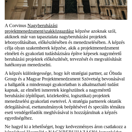
A Corvinus
Nagyberuházási
projektmenedzsment/szakközgazdász
képzése azoknak szól,
akiknek már van tapasztalata nagyberuházási projektek
lebonyolításában, előkészítésében és menedzselésében. A képzés
célja olyan szakemberek képzése, akik a projektmenedzsment
elméleti és gyakorlati tudásbázisára építve képesek nagyméretű
beruházási projektek előkészítését, tervezését és megvalósítását
hatékonyan menedzselni.
A képzés különlegessége, hogy két stratégiai partner, az Óbuda
Group és a Magyar Projektmenedzsment Szövetség bevonásával
a hallgatók a mindennapi gyakorlatban is alkalmazható tudást
kapnak, az elméleti ismeretek kiegészülnek a nagyméretű
beruházási (építőipari, közlekedési, logisztikai) projektek
menedzselési gyakorlati eseteivel. A stratégia partnerek oktatók
delegálásával, esettanulmányok beépítésével és speciális témákra
eseti vendégelőadók meghívásával is hozzájárulnak a képzés
egyediségéhez.
Ne hagyd ki a lehetőséget, hogy kedvezményes áron csatlakozz a