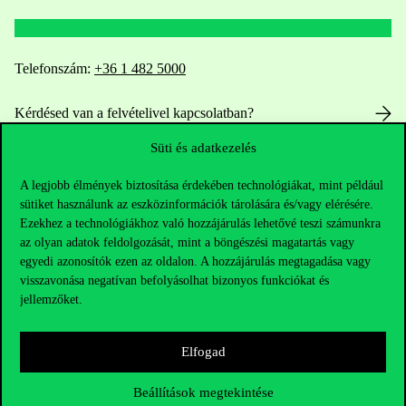
Telefonszám:
+36 1 482 5000
Kérdésed van a felvételivel kapcsolatban?
Süti és adatkezelés
Oktatói elérhetőségek
A legjobb élmények biztosítása érdekében technológiákat, mint például
HUB jelenlegi hallgatóinknak
sütiket használunk az eszközinformációk tárolására és/vagy elérésére.
Ezekhez a technológiákhoz való hozzájárulás lehetővé teszi számunkra
az olyan adatok feldolgozását, mint a böngészési magatartás vagy
Sajtó:
press@uni-corvinus.hu
egyedi azonosítók ezen az oldalon. A hozzájárulás megtagadása vagy
visszavonása negatívan befolyásolhat bizonyos funkciókat és
jellemzőket.
Elfogad
Hasznos linkek
Beállítások megtekintése