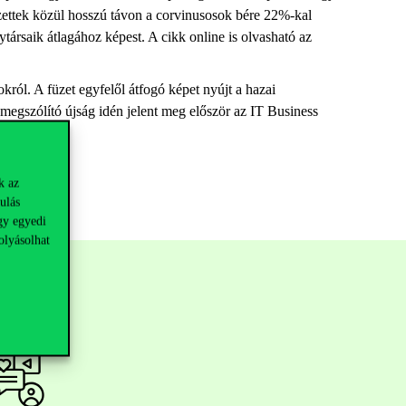
zettek közül hosszú távon a corvinusosok bére 22%-kal
ársaik átlagához képest. A cikk online is olvasható az
ól. A füzet egyfelől átfogó képet nyújt a hazai
 megszólító újság
idén jelent meg először az IT Business
nálóknak.
k az
ulás
gy egyedi
olyásolhat