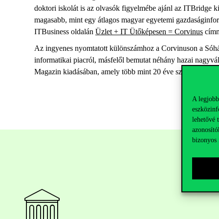
doktori iskolát is az olvasók figyelmébe ajánl az ITBridge
magasabb, mint egy átlagos magyar egyetemi gazdaságinformat
ITBusiness oldalán
Üzlet + IT Ütőképesen = Corvinus
címm
Az ingyenes nyomtatott különszámhoz a Corvinuson a Sóházb
informatikai piacról, másfelől bemutat néhány hazai nagyvál
Magazin kiadásában, amely
több mint 20 éve szállít hírek
A legjobb
eszközinf
lehetővé 
azonosító
bizonyos 