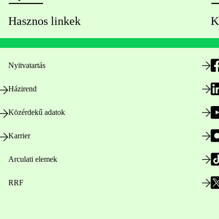
Hasznos linkek
K
Nyitvatartás
Házirend
Közérdekű adatok
Karrier
Arculati elemek
RRF