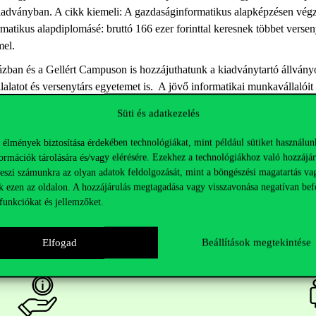
 kiadványban. A cikk kiemeli: A gazdaságinformatikus alapképzésen vég
ikus alapdiplomásé: bruttó 166 ezer forinttal keresnek többet versenyt
el.
an és a Gellért Campuson is hozzájuthatunk a kiadványtartó állványokr
lalatot és versenytárs egyetemet is.
A
jövő informatikai munkavállalóit
et az infokommunikációs technológiákról a döntéshozóknak és a felhasz
Süti és adatkezelés
 élmények biztosítása érdekében technológiákat, mint például sütiket használun
ormációk tárolására és/vagy elérésére. Ezekhez a technológiákhoz való hozzájár
teszi számunkra az olyan adatok feldolgozását, mint a böngészési magatartás va
k ezen az oldalon. A hozzájárulás megtagadása vagy visszavonása negatívan bef
funkciókat és jellemzőket.
Elfogad
Beállítások megtekintése