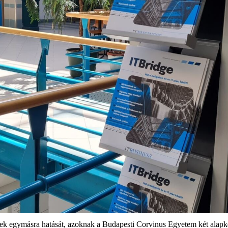
etek egymásra hatását, azoknak a Budapesti Corvinus Egyetem két alapké