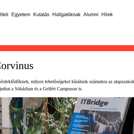
ételi
Egyetem
Kutatás
Hallgatóknak
Alumni
Hírek
Corvinus
t érdeklődőknek, milyen lehetőségeket kínálunk számukra az alapszakokt
that a Sóházban és a Gellért Campuson is.