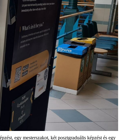
pzést, egy mesterszakot, két posztgraduális képzést és egy