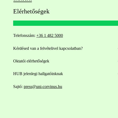
Elérhetőségek
Telefonszám:
+36 1 482 5000
Kérdésed van a felvételivel kapcsolatban?
Oktatói elérhetőségek
HUB jelenlegi hallgatóinknak
Sajtó:
press@uni-corvinus.hu