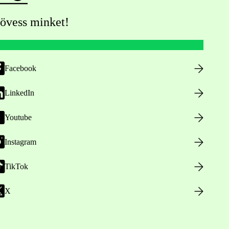
övess minket!
Facebook
LinkedIn
Youtube
Instagram
TikTok
X