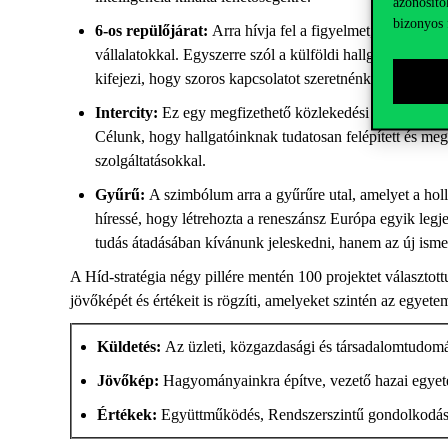
azonosító
bizonyos 
6-os
repülő
járat:
Arra hívja fel a figyelmet, milyen f
vállalatokkal
. Egyszerre szól a külföldi hallgatók számá
kifejezi,
hogy
szoros
kapcsolatot
szeretnénk
kialakítani
Intercity:
Ez egy megfizethető közlekedési forma, ame
Célunk, hogy
hallgatóink
nak
tudatosan felépített
és meg
szolgáltatásokkal
.
Gyűrű:
A szimbólum arra a gyűrűre utal, amelyet a hol
híressé, hogy létrehozta a reneszánsz Európa egyik legj
tudás átadásában kívánunk
jeleskedni
, hanem az új isme
A Híd-stratégia négy pillére mentén 100 projektet választo
jövőképét és értékeit is
rögzíti
, amelyeket
szintén
az egyetem
Küldetés:
Az üzleti, közgazdasági és társadalomtudomán
Jövőkép:
Hagyományainkra építve, vezető hazai egyete
Értékek:
E
gyüttműködés,
R
endszerszintű gondolkodás