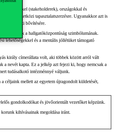
olyásolhat
ő érintettekkel (
stakeholderek
), országokkal és
tőséget nemzetközi tapasztalatszerzésre. Ugyanakkor azt is
nk nemzetközi bővítésére
.
t választottuk a hallgatóközpontúság szimbólumának.
ési lehetőségekkel és a mentális jóllétüket támogató
ás király címerállata volt, aki többek között arról vált
nk
a nevét kapta
. E
z a
jelkép azt fejezi ki, hogy nemcsak a
ert tudásalkotó intézménnyé váljunk.
a
a céljaink mellett
az egyetem
újragondolt
küldetését,
elelős gondolkodókat és jövőorientált vezetőket képzünk.
 korunk kihívásainak megoldása iránt.