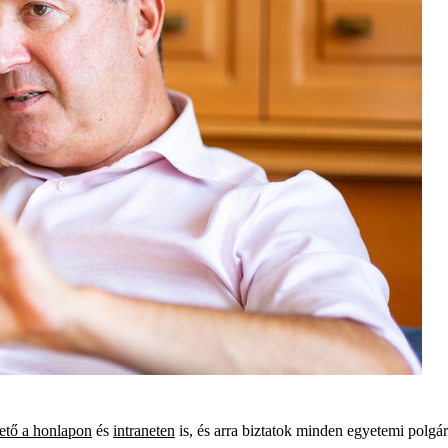
ető
a honlapon
és
intraneten
is
, és a
rra biztatok minden egyetemi polgár