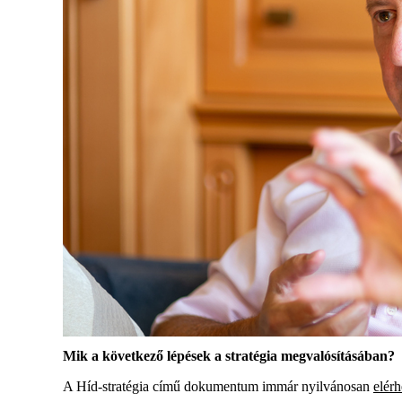
Mik a következő lépések a stratégia megvalósítá
sában
?
A Híd-stratégia című dokumentum
im
már
nyilvános
an
elérh