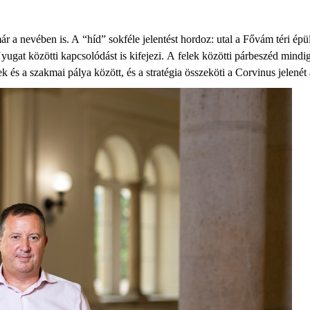
már
a nevé
ben
is. A
“
híd
”
sokféle jelentést hordoz: utal a
Fővám
téri ép
N
yugat közötti kapcsolódást is kifejezi.
A
felek közötti párbeszéd mindi
ek
és a szakmai
pálya
között,
és
a stratégia
összeköti
a Corvinus jelenét