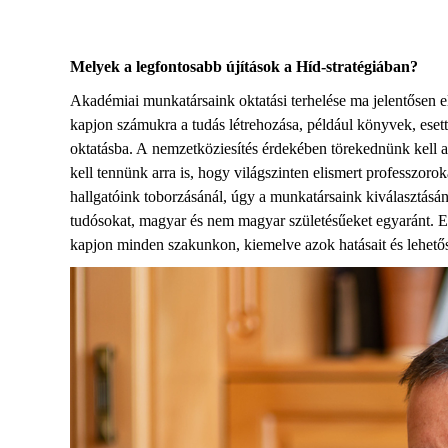
Melyek a legfontosabb
újítások
a Híd
-s
tratégiában?
A
kadémiai munkatársa
in
k oktatási terhelése
ma
jelentősen e
kapjon számukra a tudás létrehozása
,
például könyvek, eset
oktatásba. A
nemzetköziesítés
érdekében törekednünk kell
a
kell tennünk arra is, hogy
vi
lágszinten elismert professzorok
hallgató
in
k
toborzásánál
,
úgy
a
munkatársa
in
k kiválasztás
án
tudósokat,
magyar és nem magyar születésűeket egyaránt
.
E
kapjon minden szakunkon, kiemelve azok hatásait és lehetős