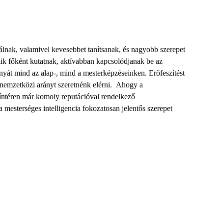
álnak, valamivel kevesebbet tanítsanak, és nagyobb szerepet
ik főként kutatnak, aktívabban kapcsolódjanak be az
nyát mind az alap-, mind a mesterképzés
einken
.
Erőfeszítést
nemzetközi arány
t szeretnénk el
érni
.
A
hogy a
íntéren már komoly reputációval rendelkező
 a mesterséges intelligencia fokozatosan jelentős szerepet