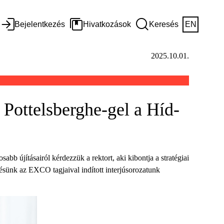
Bejelentkezés
Hivatkozások
Keresés
EN
2025.10.01.
 Pottelsberghe-gel a Híd-
bb újításairól kérdezzük a rektort, aki kibontja a stratégiai
etésünk az EXCO tagjaival indított interjúsorozatunk