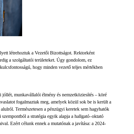
elyett létrehoztuk a Vezetői Bizottságot. Rektorként
dig a szolgáltatói területeket. Úgy gondolom, ez
en kulcsfontosságú, hogy minden vezető teljes mértékben
 jóllét
,
munkavállalói élmény
és
nemzetköziesítés
– köré
javaslatot fogalmaztak meg, amelyek közül sok be is került a
alulról. Természetesen a pénzügyi keretek sem hagyhatók
 szempontból a stratégia egyik alapja a hallgató–oktató
ival.
E
zért célunk ennek a mutatónak a javítása: a 2024-