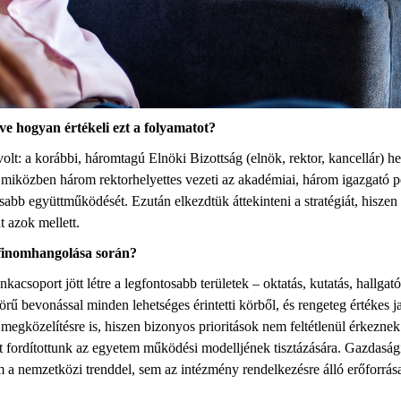
tve h
ogyan értékeli
ezt a
folyamatot?
volt: a korábbi, háromtagú Elnöki Bizottság (
elnök,
rektor, kancellár) h
miközben három rektorhelyettes vezeti az akadémiai, három igazgató pe
s
abb
együttműködését.
Ezután elkezdtük
áttekinteni a stratégiát, hisz
t azok mellett
.
finomhangolás
a
során
?
nkacsoport jött létre a legfontosabb területek –
oktatás,
kutatás, hallgatói
körű bevonással
minden lehetséges érintetti körből,
és rengeteg értékes 
t megközelítésre is, hiszen bizonyos prioritások nem feltétlenül
érkeznek
t fordítottunk az egyetem
működési
modelljének tisztázására. Gazdasági
m a nemzetközi trendd
el, sem
az intézmény
rendelkezésre álló
erőforrása