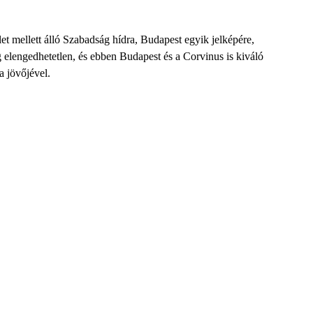
ület mellett álló Szabadság hídra, Budapest egyik
jelképére,
g elengedhetetlen
, és
ebben Budapest és a Corvinus is kiváló
a
jövőjé
vel
.