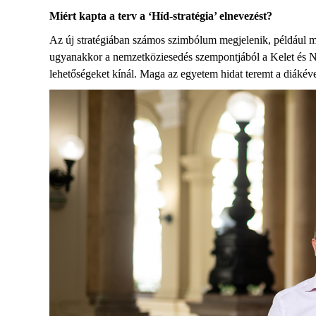
Miért
kapta a terv
a ‘Híd
-s
tratégia’ elnevezést?
A
z új
stratégiában
számos
szimbólum megjelenik,
például 
ugyanakkor a
nemzetköziesedés
szempontjából a
K
elet és
lehetőségeket kínál.
Maga a
z egyetem hidat teremt a diák
év