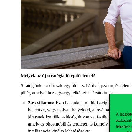
Melyek az új stratégia fő építőelemei?
Stratégiánk – akárcsak egy híd –
szilárd alapzaton
,
és
jel
ent
pillér, amelyekhez egy-egy jelképet is társítottunk.
2-es villamos
:
Ez a hasonlat a multidiszciplináris szem
beleértve, vagyis
olyan helyekkel, ahová hallgatóink ka
A legjobb
jártasnak lenniük: szükségük van statisztikai, történelm
eszközinf
amely az okosmobilitás területén is komoly lehetőségeke
lehetővé 
intelligencia kínálta lehetőségekre.