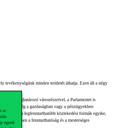
ely
tevékenységünk
minden területét áthatja
. E
zen ál
l a
négy
 Budapest meghatározó városrészeivel
,
a Parlamentet is
lljanak, nem elég a gazdaságban vagy a pénzügyekben
k az
ul a villamos a legfenntarthatóbb közlekedési formák egyike,
ulás
ontból építsen a fenntarthatóság és a mesterséges
gy egyedi