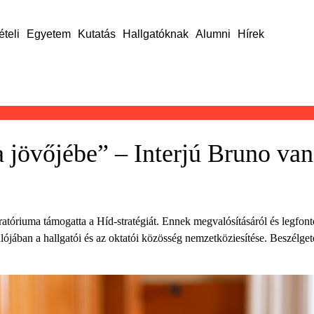
ételi
Egyetem
Kutatás
Hallgatóknak
Alumni
Hírek
a jövőjébe” – Interjú Bruno van
atóriuma támogatta a Híd-stratégiát. Ennek megvalósításáról és legfontosa
 valójában a hallgatói és az oktatói közösség nemzetköziesítése. Beszélg