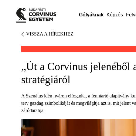
Gólyáknak
Képzés
Felv
VISSZA A HÍREKHEZ
„Út a Corvinus jelenéből 
stratégiáról
A Szenátus idén nyáron elfogadta, a fenntartó alapítvány kur
terv gazdag szimbolikáját és megvilágítja azt is, mit jelent
záródarabja.