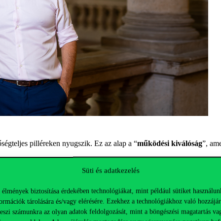
őségteljes
pilléreke
n
nyugszik
. Ez az alap a
“
mű
ködési
kiválóság
”
, am
Süti és adatkezelés
lélet fontosságát hangsúlyozza. A 2-es villamos összeköti az egyetemet
rrierútja is vezethet. Ahhoz azonban, hogy felelős pozíciókban helytá
 élmények biztosítása érdekében technológiákat, mint például sütiket használun
i, szociológiai, sőt vezetőként akár pszichológiai ismeretekre is. Ráadás
ormációk tárolására és/vagy elérésére. Ezekhez a technológiákhoz való hozzájár
t rejt. A Corvinus
pedig
ugyanígy törekszik arra, hogy minél több nézőp
teszi számunkra az olyan adatok feldolgozását, mint a böngészési magatartás va