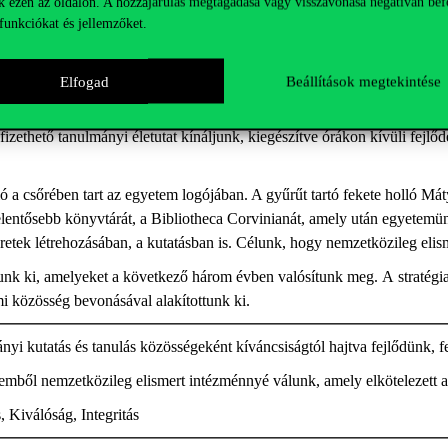
k ezen az oldalon. A hozzájárulás megtagadása vagy visszavonása negatívan bef
funkciókat és jellemzőket.
ontos más országok és kultúrák megismerése
,
és kapcsolatot teremteni küls
nak növeléséről és arról, hogy magyar diákjainknak is biztosítsunk lehe
 a vállalati szektorral, és nyitottak vagyunk akadémiai együttműködései
Elfogad
Beállítások megtekintése
ly
et
a magyar
diákok
egész évben kedvező áron
vehetnek igénybe
,
ezér
fizethető
tanulmányi életutat kínáljunk, kiegészítve órákon kívüli fejlőd
ló a csőrében
tart
az egyetem logójában. A gyűrűt
tartó
fekete holló Máty
elentősebb könyvtárát, a
Bibliotheca
Corvinianát
, amely után
egyetemü
retek létrehozásában, a kutatásban is
.
Célunk, hogy nemzetközileg elism
ttunk ki, amelyeket a következő három évben valósítunk meg.
A
stratégi
i közösség bevonásával alakítottunk ki
.
yi kutatás és tanulás közösségeként kíváncsiságtól hajtva fejlődünk, f
mből nemzetközileg elismert intézménnyé válunk, amely elkötelezett a
,
K
iválóság,
I
ntegritás