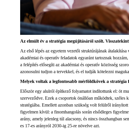
Az elmúlt év a stratégia megújításáról szólt.
Vissza
tek
in
Az első lépés az egyetem vezetői struktúrájának átalakítása 
akadémiai és operatív feladatok
egyaránt
tartoznak hozzám, 
a
felépítés
elősegíti az akadémiai és operatív közösség szoro
azonosulni tudjon a tervekkel
, és el tudják kötelezni maguka
Melyek voltak a legfontosabb mérföldkövek a
stratégia
El
őször
egy alulról építkező folyamatot indítottunk el: öt mu
szerveződve. Ezek a csoportok önállóan működtek, széles 
stratégiába. Emellett azonban szükség volt
felülről
irányítot
figyelmen kívül: a finomhangolás során
elsődleges
figyelme
arány, amely jelenleg túl alacsony, és nincs összhangban
se
es
17-es arányról 2030-ig 25-re növelve azt.