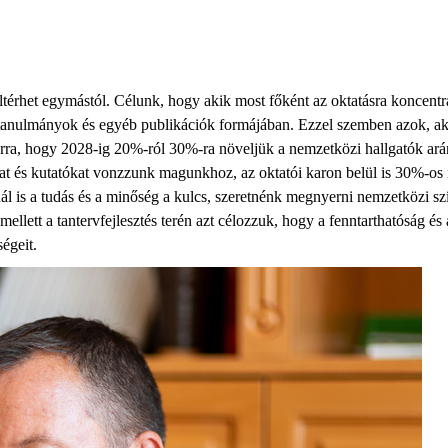
ltér
het egymástól
. Célunk, hogy akik most főként az oktatásra koncentr
tanulmányok és egyéb publikációk formájában. Ezzel szemben azok, ak
rra, hogy 2028-ig 20%-
ról
30%-
ra
növeljük a nemzetközi hallgatók ará
at
és kutatók
at
vonzzunk magunkhoz
, az oktatói karon belül
is
30%-os 
ál is
a tudás és a minőség a
kulcs
,
szeretnénk megnyerni
nemzet
közi
sz
mellett a tantervfejlesztés terén azt célozzuk, hogy a fenntarthatóság és
égeit.