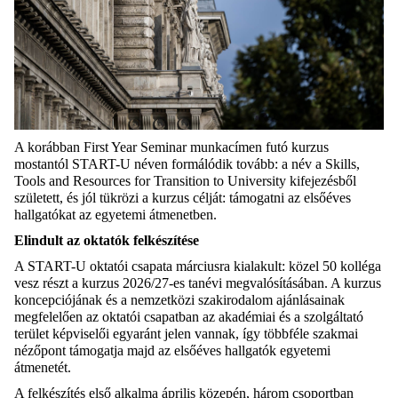
A korábban First Year Seminar munkacímen futó kurzus
mostantól START-U néven formálódik tovább: a név a Skills,
Tools and Resources for Transition to University kifejezésből
született, és jól tükrözi a kurzus célját: támogatni az elsőéves
hallgatókat az egyetemi átmenetben.
Elindult az oktatók felkészítése
A START-U oktatói csapata márciusra kialakult: közel 50 kolléga
vesz részt a kurzus 2026/27-es tanévi megvalósításában. A kurzus
koncepciójának és a nemzetközi szakirodalom ajánlásainak
megfelelően az oktatói csapatban az akadémiai és a szolgáltató
terület képviselői egyaránt jelen vannak, így többféle szakmai
nézőpont támogatja majd az elsőéves hallgatók egyetemi
átmenetét.
A felkészítés első alkalma április közepén, három csoportban