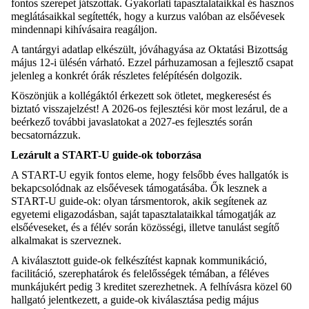
fontos szerepet játszottak. Gyakorlati tapasztalataikkal és hasznos
meglátásaikkal segítették, hogy a kurzus valóban az elsőévesek
mindennapi kihívásaira reagáljon.
A tantárgyi adatlap elkészült, jóváhagyása az Oktatási Bizottság
május 12-i ülésén várható. Ezzel párhuzamosan a fejlesztő csapat
jelenleg a konkrét órák részletes felépítésén dolgozik.
Köszönjük a kollégáktól érkezett sok ötletet, megkeresést és
biztató visszajelzést! A 2026-os fejlesztési kör most lezárul, de a
beérkező további javaslatokat a 2027-es fejlesztés során
becsatornázzuk.
Lezárult a START-U guide-ok toborzása
A START-U egyik fontos eleme, hogy felsőbb éves hallgatók is
bekapcsolódnak az elsőévesek támogatásába. Ők lesznek a
START-U guide-ok: olyan társmentorok, akik segítenek az
egyetemi eligazodásban, saját tapasztalataikkal támogatják az
elsőéveseket, és a félév során közösségi, illetve tanulást segítő
alkalmakat is szerveznek.
A kiválasztott guide-ok felkészítést kapnak kommunikáció,
facilitáció, szerephatárok és felelősségek témában, a féléves
munkájukért pedig 3 kreditet szerezhetnek. A felhívásra közel 60
hallgató jelentkezett, a guide-ok kiválasztása pedig május