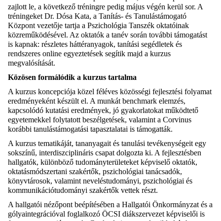
zajlott le, a következő tréningre pedig május végén kerül sor. A
tréningeket Dr. Dósa Kata, a Tanítás- és Tanulástámogató
Központ vezetője tartja a Pszichológia Tanszék oktatóinak
közreműködésével. Az oktatók a tanév során további támogatást
is kapnak: részletes háttéranyagok, tanítási segédletek és
rendszeres online egyeztetések segítik majd a kurzus
megvalósítását.
Közösen formálódik a kurzus tartalma
A kurzus koncepciója közel féléves közösségi fejlesztési folyamat
eredményeként készült el. A munkát benchmark elemzés,
kapcsolódó kutatási eredmények, jó gyakorlatokat működtető
egyetemekkel folytatott beszélgetések, valamint a Corvinus
korábbi tanulástámogatási tapasztalatai is támogatták.
A kurzus tematikáját, tananyagait és tanulási tevékenységeit egy
sokszínű, interdiszciplináris csapat dolgozta ki. A fejlesztésben
hallgatók, különböző tudományterületeket képviselő oktatók,
oktatásmódszertani szakértők, pszichológiai tanácsadók,
könyvtárosok, valamint neveléstudományi, pszichológiai és
kommunikációtudományi szakértők vettek részt.
A hallgatói nézőpont beépítésében a Hallgatói Önkormányzat és a
gólyaintegrációval foglalkozó ÖCSI diákszervezet képviselői is