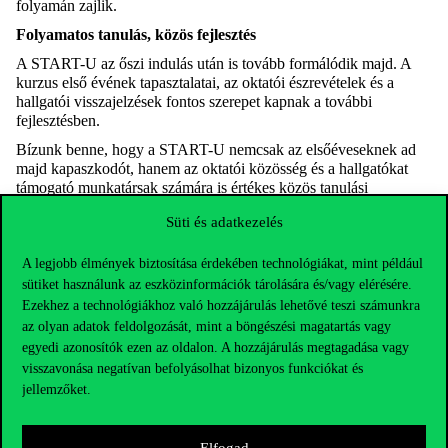
folyamán zajlik.
Folyamatos tanulás, közös fejlesztés
A START-U az őszi indulás után is tovább formálódik majd. A
kurzus első évének tapasztalatai, az oktatói észrevételek és a
hallgatói visszajelzések fontos szerepet kapnak a további
fejlesztésben.
Bízunk benne, hogy a START-U nemcsak az elsőéveseknek ad
majd kapaszkodót, hanem az oktatói közösség és a hallgatókat
támogató munkatársak számára is értékes közös tanulási
folyamatot indít el. A cél, hogy a corvinusos hallgatók biztosabb
Süti és adatkezelés
alapokkal, nagyobb önállósággal és tudatosabb tanulási
stratégiákkal kezdjék meg egyetemi éveiket.
A legjobb élmények biztosítása érdekében technológiákat, mint például
sütiket használunk az eszközinformációk tárolására és/vagy elérésére.
Ezekhez a technológiákhoz való hozzájárulás lehetővé teszi számunkra
az olyan adatok feldolgozását, mint a böngészési magatartás vagy
egyedi azonosítók ezen az oldalon. A hozzájárulás megtagadása vagy
visszavonása negatívan befolyásolhat bizonyos funkciókat és
jellemzőket.
Elfogad