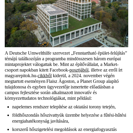
A Deutsche Umwelthilfe szervezet
„
Fenntartható épület-felújítás”
témájú találkozóján a programba mindösszesen három európai
mintaprojektet válogattak be. Mint az építővállalat, a Market-
csoport napokban kitett Facebook-
posztjából
, illetve az erről írt
magyarepitok.hu-
cikkből
kiderül, a 2024. november végén
megtartott eseményen Flaisz Ágoston, a Planet Group alapító
tulajdonosa és egyben ügyvezetője ismertette előadásban a
campus fejlesztése során alkalmazott innovatív és
környezettudatos technológiákat, mint például:
napelemes rendszer telepítése az oktatási torony tetején,
földhőszondás hőszivattyúk üzembe helyezése a fűtési-hűtési
energiahatékonyság javítására,
korszerű hőszigetelési megoldások az energiafogyasztás