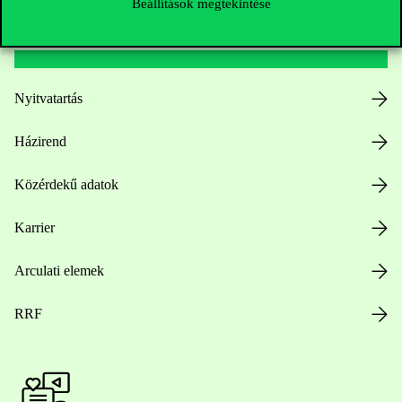
Beállítások megtekintése
Hasznos linkek
Nyitvatartás
Házirend
Közérdekű adatok
Karrier
Arculati elemek
RRF