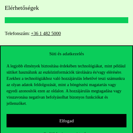
Elérhetőségek
Telefonszám:
+36 1 482 5000
Kérdésed van a felvételivel kapcsolatban?
Süti és adatkezelés
Oktatói elérhetőségek
A legjobb élmények biztosítása érdekében technológiákat, mint például
sütiket használunk az eszközinformációk tárolására és/vagy elérésére.
HUB jelenlegi hallgatóinknak
Ezekhez a technológiákhoz való hozzájárulás lehetővé teszi számunkra
az olyan adatok feldolgozását, mint a böngészési magatartás vagy
Sajtó:
press@uni-corvinus.hu
egyedi azonosítók ezen az oldalon. A hozzájárulás megtagadása vagy
visszavonása negatívan befolyásolhat bizonyos funkciókat és
jellemzőket.
Elfogad