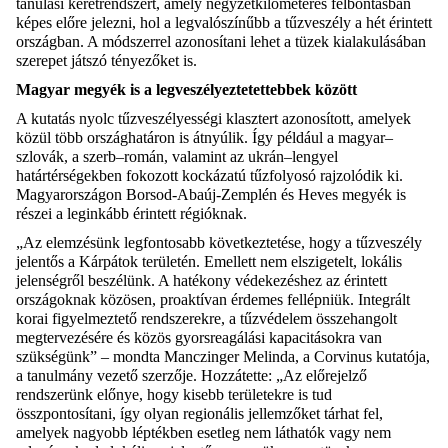
tanulási keretrendszer
t, amely
négyzetkilométeres
fel
bontásban
képes előre jelezni, hol a leg
valószínűbb
a tűzveszély a hét érintett
országban.
A módszer
rel
azonosítani lehet a tüzek kialakulásában
szerepet játszó tényezőket
is
.
M
agyar megyék is a legveszélyeztetettebbek között
A kutatás nyolc tűzveszélyességi klasztert azonosított, amelyek
közül több országhatáron is átnyúlik. Így például a magyar–
szlovák, a szerb–román, valamint az ukrán–lengyel
határtérségekben fokozott kockázatú tűzfolyosó rajzolódik ki.
Magyarországon Borsod-Abaúj-Zemplén és Heves megyék is
részei a leginkább érintett régióknak.
„Az elemzésünk legfontosabb következtetése, hogy a tűzveszély
jelentős a Kárpátok területén. Emellett
nem elszigetelt, lokális
jelenség
ről beszélünk
. A hatékony védekezéshez az érintett
országoknak közösen, proaktívan érdemes fellépniük. Integrált
korai figyelmeztető rendszerekre, a tűzvédel
e
m összehangolt
megtervezésére és közös gyorsreagálási kapacitásokra van
szükségünk” – mondta
Manczinger
Melinda, a Corvinus kutatója,
a tanulmány vezető szerzője. Hozzátette: „Az
előrejelző
rendszerünk előnye, hogy kisebb
területekre
is tud
összpontosítani, így olyan regionális jellemzőket tárhat fel,
amelyek nagyobb léptékben esetleg nem láthatók vagy nem