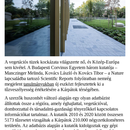
A
vegetációs
tüzek kockázata világszerte nő, és Közép-Európa
sem kivétel. A
Budapesti
Corvinus Egyetem három kutatója –
Manczinger
Melinda, Kovács László és Kovács Tibor – a
Nature
lapcsaládba tartozó
Scientific
Reports
folyóiratban
nemrég
megjelent
tanulmányukban
új eszközt
fejlesztettek ki
a
tűzveszély
esség
értékelésére
a Kárpátok térségében
.
A
szerzők
huszonhét változó alapján
egy
olyan
adatbázist
állítottak össze
a régióra
, amely
éghajlat
tal
,
vegetáció
val
,
domborzat
tal
és társadalmi-gazdasági tényezők
kel kapcsolatos
információkat
tartalmaz
.
A kutatók 2010 és 2020 között összesen
5173 tűzesetet
vizsgáltak
a Kárpátok 210.000 négyzetkilométeres
területén
.
Az adatbázis alapján a
kutatók kidolgoztak egy
gépi