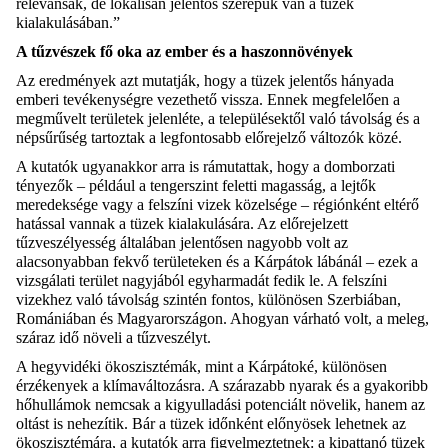
relevánsak
, de lokálisan jelentős szerepük van a tüzek
kialakulásában
.”
A tűz
vészek
fő oka az e
mber és
a haszon
növénye
k
Az eredmények
azt mutatják
, hogy
a tüzek
jelentős hányada
emberi tevékenységre vezethető vissza
.
E
nnek megfelelően
a
megművelt területek
jelen
léte
, a településektől való távolság és a
népsűrűség
tartoztak a
legfontosabb
előrejelző
változók
közé.
A kutatók ugyanakkor arra is rámutattak, hogy a domborzati
tényezők – például a tengerszint feletti magasság, a lejtők
meredeksége vagy a
felszíni vizek
közelsége – régiónként eltérő
hatással vannak a tüzek kialakulására
. Az
előrejelzett
tűzveszélyesség általában jelentősen nagyobb volt az
alacsonyabban fekvő területeken és a Kárpátok lábánál
– ezek a
vizsgálati terület nagyjából egyharmadát fedik le
. A felszíni
vizekhez való távolság szintén fontos, különösen Szerbiában,
Romániában és Magyarországon. Ahogy
an
várható volt, a meleg,
száraz idő növeli
a
tűzveszélyt.
A hegyvidéki ökoszisztémák, mint a Kárpátoké, különösen
érzékenyek a klímaváltozásra. A szárazabb nyarak és a gyakoribb
hőhullámok nemcsak a
ki
gy
ullad
ási potenciált növelik, hanem az
oltást is nehezítik. Bár
a
tüzek időnként
előnyösek lehetnek az
öko
szisztémára
, a kutatók arra figyelmeztetnek: a
kipattanó tüzek