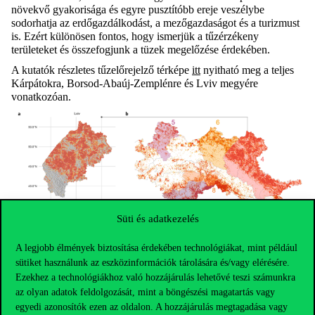
növekvő gyakoriság
a
és
egyre pusztítóbb ereje
veszélybe
sodorhatja az erdőgazdálkodást, a mezőgazdaságot és a turizmust
is.
Ezért különösen fontos, hogy ismerjük a tűzérzékeny
területeket és összefogjunk a tüzek megelőzése érdekében.
A kutatók részletes
tűzelőrejelző
térképe
it
t
nyitható meg
a teljes
Kárpátokra, Borsod-Abaúj-Zemplénre és
Lviv
megyére
vonatkozóan
.
Süti és adatkezelés
A legjobb élmények biztosítása érdekében technológiákat, mint például
sütiket használunk az eszközinformációk tárolására és/vagy elérésére.
Ezekhez a technológiákhoz való hozzájárulás lehetővé teszi számunkra
az olyan adatok feldolgozását, mint a böngészési magatartás vagy
egyedi azonosítók ezen az oldalon. A hozzájárulás megtagadása vagy