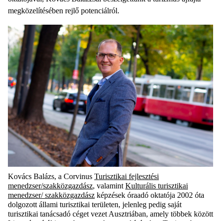
megközelítésében rejlő potenciálról.
Kovács Balázs, a Corvinus
Turisztikai fejlesztési
menedzser/szakközgazdász
, valamint
Kulturális turisztikai
menedzser/ szakközgazdász
képzések óraadó oktatója
2002 óta
dolgozott
állami
turisztikai területen
,
jelenleg pedig saját
turisztikai tanácsadó céget vezet Ausztriában, amel
y
többek között