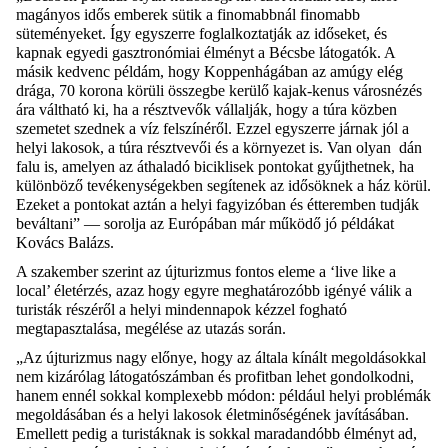
magányos idős emberek sütik a finomabbnál finomabb
süteményeket.
Így egyszerre
foglalkoztatják
az idősek
et
,
és
kapnak egyedi gasztronómiai élményt a Bécsbe látogatók. A
másik kedvenc
példám, hogy Koppenhágában az amúgy elég
drága, 70 korona körüli összegbe kerülő kajak-kenus városnézés
ára váltható ki, ha a résztvevők vállalják, hogy
a túra közben
szemetet szednek a víz felszínéről.
Ezzel egyszerre járnak jól a
helyi lak
osok
, a túra résztvevői és a környezet is
. Van
olyan
dán
falu is, amelyen az áthaladó bi
c
iklisek pontokat gyűjthetnek, ha
különböző
tevékenységekben segítenek a
z idősöknek a
ház körül
.
Ezeket a pontokat aztán a helyi
fagyizóban
és étteremben
tudják
bevált
ani
”
—
sorolja
a
z Európában már működő
jó példákat
Kovács Balázs.
A szakember szerint az újturizmus
fontos eleme
a ‘
live
like a
local’ életérzés,
azaz
hogy
egyre
meghatározóbb igényé válik a
turisták részéről a helyi mindennapok
kézzel fogható
megtapasztalása
, megélése
az utazás során.
„
Az újturizmus nagy előnye, hogy
az általa kínált megoldásokkal
nem kizárólag látogatószámban és profitban
lehet gondolkodni,
hanem
ennél sokkal komplexebb módon:
például helyi problémák
megoldásában és a helyi lakosok életminőségének javításában.
Emellett pedig a turistáknak is sokkal maradandóbb élményt ad,