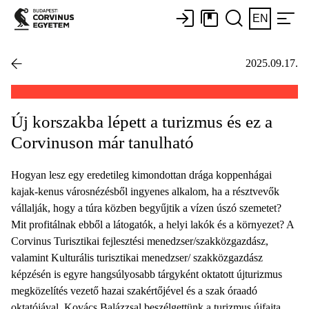
EN
2025.09.17.
Új korszakba lépett a turizmus és ez a
Corvinuson már tanulható
Hogyan lesz egy eredetileg kimondottan drága koppenhágai
kajak-kenus városnézésből ingyenes alkalom, ha a résztvevők
vállalják, hogy a túra közben begyűjtik a vízen úszó szemetet?
Mit profitálnak ebből a látogatók, a helyi lakók és a környezet? A
Corvinus Turisztikai fejlesztési menedzser/szakközgazdász,
valamint Kulturális turisztikai menedzser/ szakközgazdász
képzésén is egyre hangsúlyosabb tárgyként oktatott újturizmus
megközelítés vezető hazai szakértőjével és a szak óraadó
oktatójával, Kovács Balázzsal beszélgettünk a turizmus újfajta