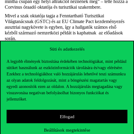
mintha csupán
egy helyi attrakciót néznének meg” – tette hozzá a
Corvinus óraadó oktatója és turisztikai szakembere.
Mivel a szak oktatója tagja a Fenntartható Turisztikai
Világtanácsnak (GSTC) és az EU
Climate
P
act
kezdeményezés
ausztriai nagy
k
övete is
egyben
, így
a
h
allg
a
tók
szám
o
s
első
kézből származó
nemzetközi p
é
ldát is
kaphatnak
az
el
ő
adások
során.
Süti és adatkezelés
A legjobb élmények biztosítása érdekében technológiákat, mint például
sütiket használunk az eszközinformációk tárolására és/vagy elérésére.
Ezekhez a technológiákhoz való hozzájárulás lehetővé teszi számunkra
az olyan adatok feldolgozását, mint a böngészési magatartás vagy
egyedi azonosítók ezen az oldalon. A hozzájárulás megtagadása vagy
visszavonása negatívan befolyásolhat bizonyos funkciókat és
jellemzőket.
Elfogad
Beállítások megtekintése
Elérhetőségek