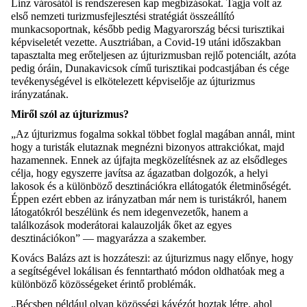
Linz városától is rendszeresen kap megbízásokat.
Tagja volt az
első nemzeti turizmusfejlesztési stratégiát
összeállító
munkacsoportnak, később pedig Magyarország bécsi turisztikai
képviseletét vezette.
Ausztriában
, a
C
ovid
-1
9
utáni időszakban
tapasztalta meg e
rőteljesen
az újturizmusban rejlő
potenciált
, azóta
pedig
óráin,
Dunakavicsok cím
ű turisztikai
podcastjában
és
cége
tevékenységével is
elkötelezett képviselője az újturizmus
irányzatának.
Miről szól az újturizmus?
„
Az újturizmus fogalma
sokkal
több
et foglal magában annál, mint
hogy a turisták elutaznak megnézni bizonyos attrakciókat
,
majd
hazamennek.
Ennek az
újfajta
megközelítésnek az a
z elsődleges
célja, hogy
egyszerre javítsa az ágazatban dolgozók, a helyi
lakosok és a különböző desztinációkra ellátogatók életminőségét.
Éppen ezért ebben az irányzatban már nem is turistákról, hanem
látogatókról beszélünk és nem idegenvezetők, hanem a
találkozások moderátorai kalauzolják őket az egyes
desztinációkon
”
—
magyarázza
a szakember.
Kovács Balázs
azt is hozzáte
szi
:
a
z újturizmus
nagy előnye, hogy
a segítségév
el lokálisan és fenntartható módon oldhatóak meg a
különböző közösségeket érintő problémák.
„
Bécsben például olyan közösségi kávézót hoztak létre, ahol