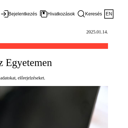
Bejelentkezés
Hivatkozások
Keresés
EN
2025.01.14.
 az Egyetemen
datokat, előrejelzéseket.