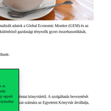
rmalizált adatok a Global Economic Monitor (GEM) és az
különböző gazdasági tényezők gyors összehasonlítását,
ndtunk:
t.
k az
ulás
int 700 akadémiai könyvtártól. A szolgáltatás bevezetését
gy egyedi
olyásolhat
doktoranduszai számára az Egyetemi Könyvtár átvállalja,