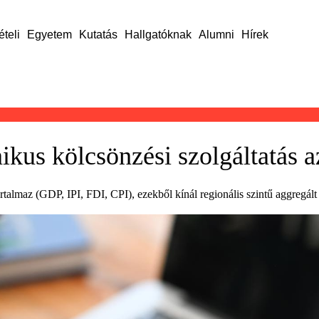
ételi
Egyetem
Kutatás
Hallgatóknak
Alumni
Hírek
onikus kölcsönzési szolgáltatás
lmaz (GDP, IPI, FDI, CPI), ezekből kínál regionális szintű aggregált a