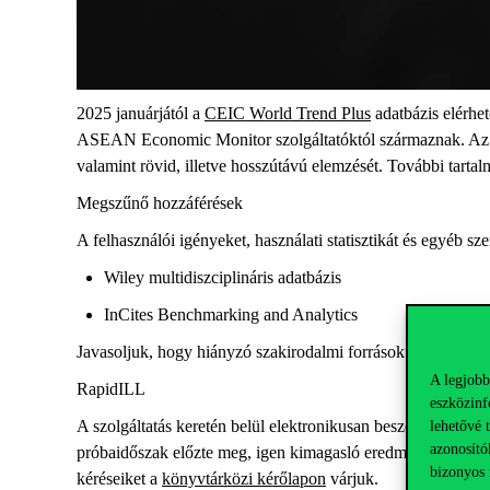
2025 januárjától a
CEIC World Trend Plus
adatbázis elérhe
ASEAN Economic Monitor szolgáltatóktól származnak. Az ada
valamint rövid, illetve hosszútávú elemzését. További tarta
Megszűnő hozzáférések
A felhasználói igényeket, használati statisztikát és egyéb 
Wiley multidiszciplináris adatbázis
InCites Benchmarking and Analytics
Javasoljuk, hogy hiányzó szakirodalmi források beszerzésé
A legjobb
RapidILL
eszközinf
A szolgáltatás keretén belül elektronikusan beszerezhető fo
lehetővé 
azonosító
próbaidőszak előzte meg, igen kimagasló eredménnyel. A kö
bizonyos 
kéréseiket a
könyvtárközi kérőlapon
várjuk.