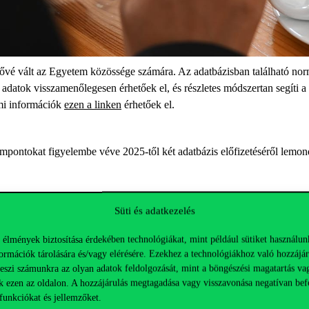
tővé vált az Egyetem közössége számára. Az adatbázisban található no
tok visszamenőlegesen érhetőek el, és részletes módszertan segíti a 
lmi információk
ezen a linken
érhetőek el.
szempontokat figyelembe véve 2025-től két adatbázis előfizetéséről lemo
Süti és adatkezelés
re vegyék igénybe az új
RapidILL
könyvtárközi kölcsönzési szolgáltatás
 élmények biztosítása érdekében technológiákat, mint például sütiket használun
ormációk tárolására és/vagy elérésére. Ezekhez a technológiákhoz való hozzájár
lyóiratcikkeket, könyvfejezeteket kérhetünk a rendszert használó több m
teszi számunkra az olyan adatok feldolgozását, mint a böngészési magatartás va
k ezen az oldalon. A hozzájárulás megtagadása vagy visszavonása negatívan bef
nyvtárközi kölcsönzés díjait a Budapesti Corvinus Egyetem oktatói és 
funkciókat és jellemzőket.