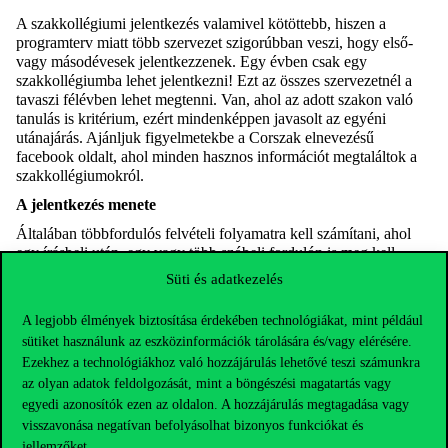
A szakkollégiumi jelentkezés valamivel kötöttebb, hiszen a
programterv miatt több szervezet szigorúbban veszi, hogy első-
vagy másodévesek jelentkezzenek. Egy évben csak egy
szakkollégiumba lehet jelentkezni! Ezt az összes szervezetnél a
tavaszi félévben lehet megtenni. Van, ahol az adott szakon való
tanulás is kritérium, ezért mindenképpen javasolt az egyéni
utánajárás. Ajánljuk figyelmetekbe a Corszak elnevezésű
facebook oldalt, ahol minden hasznos információt megtaláltok a
szakkollégiumokról.
A jelentkezés menete
Általában többfordulós felvételi folyamatra kell számítani, ahol
egy írásbeli után, egy vagy több szóbeli fordulón is meg kell
mutatni, hogy ti vagytok azok, akik hiányoznak a szervezetből.
Süti és adatkezelés
Pénz, pénz, pénz
A legjobb élmények biztosítása érdekében technológiákat, mint például
Jó hír, hogy a legtöbb szervezetben nem kell tagdíjat fizetni, tehát
sütiket használunk az eszközinformációk tárolására és/vagy elérésére.
nincs anyagi kötöttség. Ahol mégis kell, ott ez valamilyen közös
Ezekhez a technológiákhoz való hozzájárulás lehetővé teszi számunkra
ügy finanszírozása érdekében történik, tehát a tagok saját
az olyan adatok feldolgozását, mint a böngészési magatartás vagy
maguknak gyűjtik össze a szükséges összeget.
egyedi azonosítók ezen az oldalon. A hozzájárulás megtagadása vagy
Gólyaként
visszavonása negatívan befolyásolhat bizonyos funkciókat és
Elsőévesként két diákszervezetet ajánlunk mindenképpen a
jellemzőket.