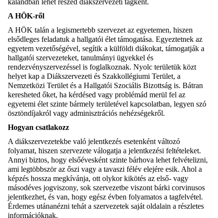
kalandban lehet részed diákszervezeti tagként.
A HÖK-ről
A HÖK talán a legismertebb szervezet az egyetemen, hiszen
elsődleges feladatuk a hallgatói élet támogatása. Egyeztetnek az
egyetem vezetőségével, segítik a külföldi diákokat, támogatják a
hallgatói szervezeteket, tanulmányi ügyekkel és
rendezvényszervezéssel is foglalkoznak. Nyolc területük közt
helyet kap a Diákszervezeti és Szakkollégiumi Terület, a
Nemzetközi Terület és a Hallgatói Szociális Bizottság is. Bátran
keresheted őket, ha kérdésed vagy problémád merül fel az
egyetemi élet szinte bármely területével kapcsolatban, legyen szó
ösztöndíjakról vagy adminisztrációs nehézségekről.
Hogyan csatlakozz
A diákszervezetekbe való jelentkezés esetenként változó
folyamat, hiszen szervezete válogatja a jelentkezési feltételeket.
Annyi biztos, hogy elsőévesként szinte bárhova lehet felvételizni,
ami legtöbbször az őszi vagy a tavaszi félév elejére esik. Ahol a
képzés hossza megkívánja, ott olykor kikötés az első- vagy
másodéves jogviszony, sok szervezetbe viszont bárki corvinusos
jelentkezhet, és van, hogy egész évben folyamatos a tagfelvétel.
Érdemes utánanézni tehát a szervezetek saját oldalain a részletes
információknak.