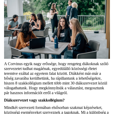
A Corvinus egyik nagy erőssége, hogy rengeteg diákoknak szóló
szervezetet tudhat magáénak, egyedülálló közösségi életet
teremtve ezáltal az egyetem falai között. Diákként már-már a
bőség zavarába kerülhetünk, ha rápillantunk a lehetőségekre,
hiszen 8 szakkollégium mellett több mint 30 diákszervezet közül
válogathatunk. Hogy megkönnyítsük a választást, megosztunk
pár hasznos információt erről a világról.
Diákszervezet vagy szakkollégium?
Mindkét szervezeti formában elsősorban szakmai képzéseket,
közösségi eseményeket szerveznek a tagoknak. Mi a különbség a