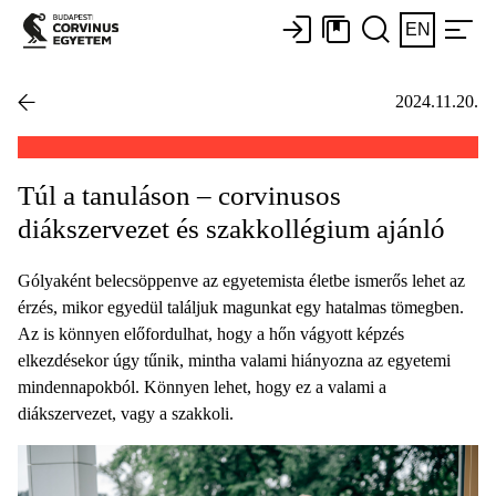
EN
2024.11.20.
Túl a tanuláson – corvinusos
diákszervezet és szakkollégium ajánló
Gólyaként belecsöppenve az egyetemista életbe ismerős lehet az
érzés, mikor egyedül találjuk magunkat egy hatalmas tömegben.
Az is könnyen előfordulhat, hogy a hőn vágyott képzés
elkezdésekor úgy tűnik, mintha valami hiányozna az egyetemi
mindennapokból. Könnyen lehet, hogy ez a valami a
diákszervezet, vagy a szakkoli.