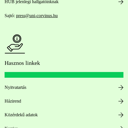
HUB jelenlegi hallgatóinknak
Sajtó:
press@uni-corvinus.hu
Hasznos linkek
Nyitvatartás
Házirend
Közérdekű adatok