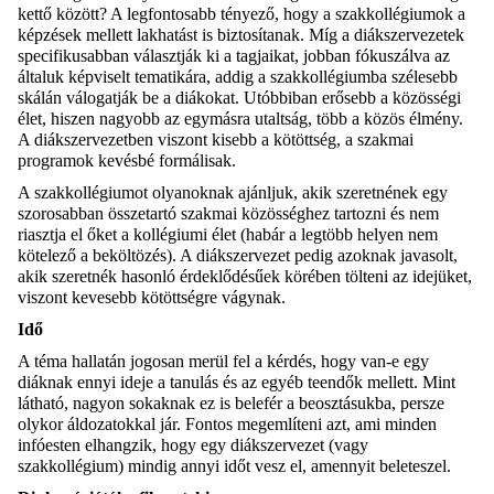
kettő között? A legfontosabb tényező, hogy a szakkollégiumok a
képzések mellett lakhatást is biztosítanak. Míg a diákszervezetek
specifikusabban választják ki a tagjaikat, jobban fókuszálva az
általuk képviselt tematikára, addig a szakkollégiumba szélesebb
skálán válogatják be a diákokat. Utóbbiban erősebb a közösségi
élet, hiszen nagyobb az egymásra utaltság, több a közös élmény.
A diákszervezetben viszont kisebb a kötöttség, a szakmai
programok kevésbé formálisak.
A szakkollégiumot olyanoknak ajánljuk, akik szeretnének egy
szorosabban összetartó szakmai közösséghez tartozni és nem
riasztja el őket a kollégiumi élet (habár a legtöbb helyen nem
kötelező a beköltözés). A diákszervezet pedig azoknak javasolt,
akik szeretnék hasonló érdeklődésűek körében tölteni az idejüket,
viszont kevesebb kötöttségre vágynak.
Idő
A téma hallatán jogosan merül fel a kérdés, hogy van-e egy
diáknak ennyi ideje a tanulás és az egyéb teendők mellett. Mint
látható, nagyon sokaknak ez is belefér a beosztásukba, persze
olykor áldozatokkal jár. Fontos megemlíteni azt, ami minden
infóesten elhangzik, hogy egy diákszervezet (vagy
szakkollégium) mindig annyi időt vesz el, amennyit beleteszel.