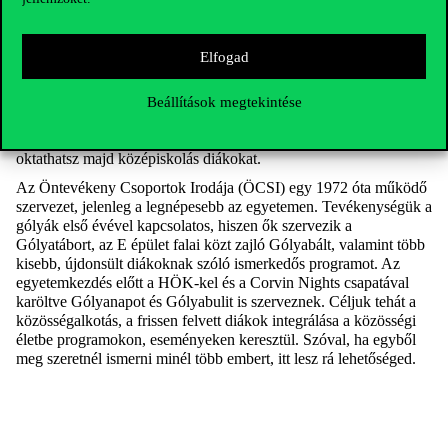
figyelmetekbe. A SG-t, ha szeretnétek támogatni nemrég még
veletek azonos cipőben járó társaitokat, valamint az ÖCSI-t, ha
rögtön sok kapcsolatra tennétek szert.
Elfogad
A Studium Generale azoknak javasolt, akik szeretnének
corvinusos diákokkal felkészülni az érettségire. Teljesen ingyenes
Beállítások megtekintése
csoportos oktatásokat és tábort tartanak, hogy minél jobban
sikerülhessen majd a felvételid. A szervezet tagjaként pedig te is
oktathatsz majd középiskolás diákokat.
Az Öntevékeny Csoportok Irodája (ÖCSI) egy 1972 óta működő
szervezet, jelenleg a legnépesebb az egyetemen. Tevékenységük a
gólyák első évével kapcsolatos, hiszen ők szervezik a
Gólyatábort, az E épület falai közt zajló Gólyabált, valamint több
kisebb, újdonsült diákoknak szóló ismerkedős programot. Az
egyetemkezdés előtt a HÖK-kel és a Corvin Nights csapatával
karöltve Gólyanapot és Gólyabulit is szerveznek. Céljuk tehát a
közösségalkotás, a frissen felvett diákok integrálása a közösségi
életbe programokon, eseményeken keresztül. Szóval, ha egyből
meg szeretnél ismerni minél több embert, itt lesz rá lehetőséged.