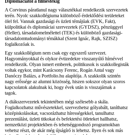
Diplomáciától a filmestekig
A Corvinus páratlanul nagy választékkal rendelkezik szervezetek
terén. Nyolc szakkollégiuma különböző érdeklődési területeket
ölel fel. Vannak gazdasági és üzleti témájúak (EVK, Fakt),
külpolitikai és diplomáciai szervezetek (GYDSZ), pénzüggyel
(Heller), társadalomelmélettel (TEK) és különböző gazdasági-
társadalomtudományi témákkal (Szent Ignác, Rajk, SZISZ)
foglalkozóak is.
Egy szakkollégium nem csak egy egyszerű szervezet.
Hagyományokkal és olykor évtizedekre visszanyúló hírnévvel
rendelkezik. Olyan ismert emberek, politikusok is szakkollegisták
voltak egykor, mint Karácsony Ferenc, Rogán Antal vagy
Danóczy Balázs, a Portfolio.hu alapítója. A szakkolik szintén
nagy erőssége az alumni közösség, hiszen sokszor olyan szoros
kapcsolatok alakulnak ki, hogy évek után is visszajárnak a
tagok.
A diákszervezetek tekintetében mégi szélesebb a skála.
Foglalkozhatsz művészetekkel, szervezhetsz gólyabált, taníthatsz
középiskolásokat, vacsorázhatsz hírességekkel, tanulhatsz
prezentálást, üzleti titkokat és befektetési ötleteket hallhatsz,
nemzetközi projektekben és tehetséggondozó programokban
vehetsz részt, de akár még újságíró is lehetsz. Ilyen és sok más