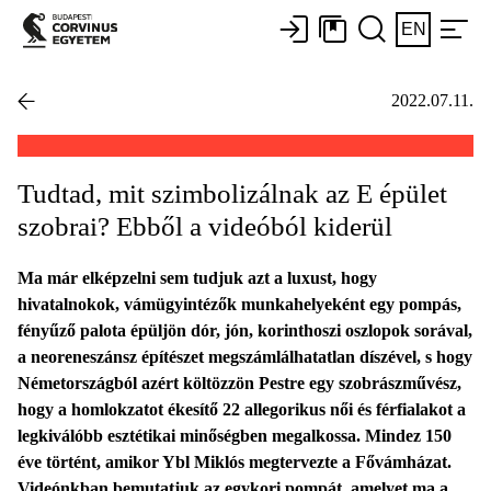
EN
2022.07.11.
Tudtad, mit szimbolizálnak az E épület
szobrai? Ebből a videóból kiderül
Ma már elképzelni sem tudjuk azt a luxust, hogy
hivatalnokok, vámügyintézők munkahelyeként egy pompás,
fényűző palota épüljön dór, jón, korinthoszi oszlopok sorával,
a neoreneszánsz építészet megszámlálhatatlan díszével, s hogy
Németországból azért költözzön Pestre egy szobrászművész,
hogy a homlokzatot ékesítő 22 allegorikus női és férfialakot a
legkiválóbb esztétikai minőségben megalkossa. Mindez 150
éve történt, amikor Ybl Miklós megtervezte a Fővámházat.
Videónkban bemutatjuk az egykori pompát, amelyet ma a