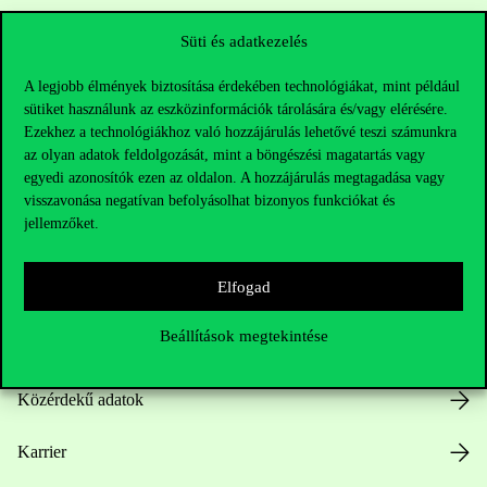
Sajtó:
press@uni-corvinus.hu
Süti és adatkezelés
A legjobb élmények biztosítása érdekében technológiákat, mint például
sütiket használunk az eszközinformációk tárolására és/vagy elérésére.
Ezekhez a technológiákhoz való hozzájárulás lehetővé teszi számunkra
az olyan adatok feldolgozását, mint a böngészési magatartás vagy
egyedi azonosítók ezen az oldalon. A hozzájárulás megtagadása vagy
Hasznos linkek
visszavonása negatívan befolyásolhat bizonyos funkciókat és
jellemzőket.
Elfogad
Nyitvatartás
Beállítások megtekintése
Házirend
Közérdekű adatok
Karrier