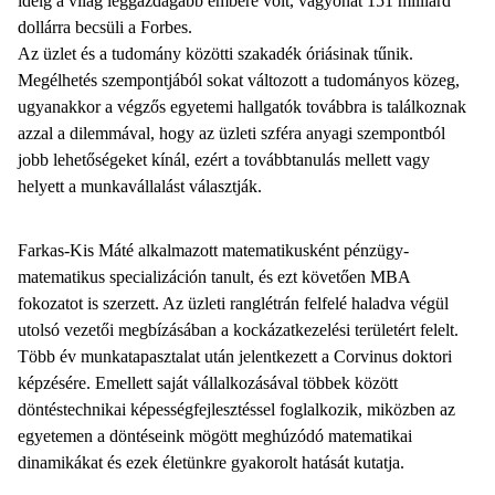
ideig a világ leggazdagabb embere volt, vagyonát 151 milliárd
dollárra becsüli a Forbes.
Az üzlet és a tudomány közötti szakadék óriásinak tűnik.
Megélhetés szempontjából sokat változott a tudományos közeg,
ugyanakkor a végzős egyetemi hallgatók továbbra is találkoznak
azzal a dilemmával, hogy az üzleti szféra anyagi szempontból
jobb lehetőségeket kínál, ezért a továbbtanulás mellett vagy
helyett a munkavállalást választják.
Farkas-Kis Máté alkalmazott matematikusként pénzügy-
matematikus specializáción tanult, és ezt követően MBA
fokozatot is szerzett. Az üzleti ranglétrán felfelé haladva végül
utolsó vezetői megbízásában a kockázatkezelési területért felelt.
Több év munkatapasztalat után jelentkezett a Corvinus doktori
képzésére. Emellett saját vállalkozásával többek között
döntéstechnikai képességfejlesztéssel foglalkozik, miközben az
egyetemen a döntéseink mögött meghúzódó matematikai
dinamikákat és ezek életünkre gyakorolt hatását kutatja.