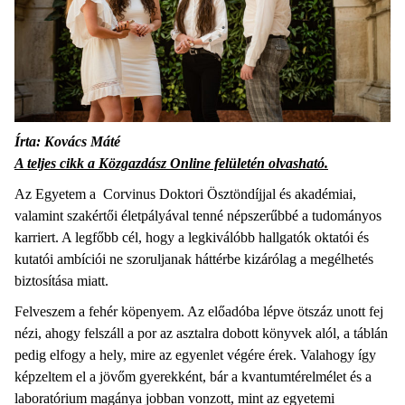
Írta: Kovács Máté
A teljes cikk a Közgazdász Online felületén olvasható.
Az Egyetem a Corvinus Doktori Ösztöndíjjal és akadémiai,
valamint szakértői életpályával tenné népszerűbbé a tudományos
karriert. A legfőbb cél, hogy a legkiválóbb hallgatók oktatói és
kutatói ambíciói ne szoruljanak háttérbe kizárólag a megélhetés
biztosítása miatt.
Felveszem a fehér köpenyem. Az előadóba lépve ötszáz unott fej
nézi, ahogy felszáll a por az asztalra dobott könyvek alól, a táblán
pedig elfogy a hely, mire az egyenlet végére érek. Valahogy így
képzeltem el a jövőm gyerekként, bár a kvantumtérelmélet és a
laboratórium magánya jobban vonzott, mint az egyetemi