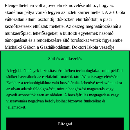
Elengedhetetlen volt a jövedelmek növelése ahhoz, hogy az
akadémiai pálya vonzó legyen az üzleti karrier mellett. A 2016 óta
változatlan állami ösztöndíj időközben elinflálódott, a piaci
kezdőfizetések elhúztak mellette. Az összeg meghatározásánál a
munkaerőpiaci lehetőségeket, a külföldi egyetemek hasonló
támogatásait és a rendelkezésre álló forrásokat vették figyelembe
Michalkó Gábor, a Gazdálkodástani Doktori Iskola vezetője
szerint.
Süti és adatkezelés
A legjobb élmények biztosítása érdekében technológiákat, mint például
sütiket használunk az eszközinformációk tárolására és/vagy elérésére.
Ezekhez a technológiákhoz való hozzájárulás lehetővé teszi számunkra
az olyan adatok feldolgozását, mint a böngészési magatartás vagy
egyedi azonosítók ezen az oldalon. A hozzájárulás megtagadása vagy
visszavonása negatívan befolyásolhat bizonyos funkciókat és
jellemzőket.
Elfogad