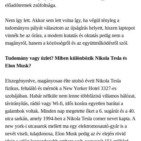
előadótermek zsúfoltsága.
Nem így lett. Akkor sem lett volna így, ha végül tényleg a
tudományos pályát választom az újságírás helyett, hiszen laptopot
vinnék be az órára, a modern kutatás és oktatás pedig nem a
magányról, hanem a közösségről és az együttműködésről szól.
Tudomány vagy üzlet? Miben különbözik Nikola Tesla és
Elon Musk?
Elszegényedve, magányosan élte utolsó éveit Nikola Tesla
fizikus, feltaláló és mérnök a New Yorker Hotel 3327-es
szobájában. Habár nélküle nem lenne többfázisú villamos hálózat,
távirányítás, rádió vagy Wi-fi, idős korára egyetlen barátai a
galambok voltak. Minden nap megetette őket a 6. sugárút és a 40.
utca sarkán, amely 1994-ben a Nikola Tesla corner nevet kapta. A
new york-i utcasarok mellett ma egy elektromosautó-gyár is a
nevét viseli, tulajdonosa, Elon Musk pedig az év elején rövid