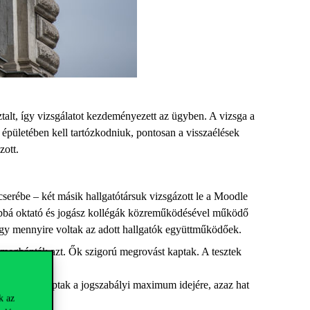
talt, így vizsgálatot kezdeményezett az ügyben. A vizsga a
 épületében kell tartózkodniuk, pontosan a visszaélések
zott.
t cserébe – két másik hallgatótársuk vizsgázott le a Moodle
vábbá oktató és jogász kollégák közreműködésével működő
 hogy mennyire voltak az adott hallgatók együttműködőek.
én megbánták azt. Ők szigorú megrovást kaptak. A tesztek
jmegvonást kaptak a jogszabályi maximum idejére, azaz hat
len.
k az