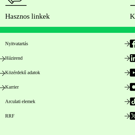
Hasznos linkek
K
Nyitvatartás
Házirend
Közérdekű adatok
Karrier
Arculati elemek
RRF