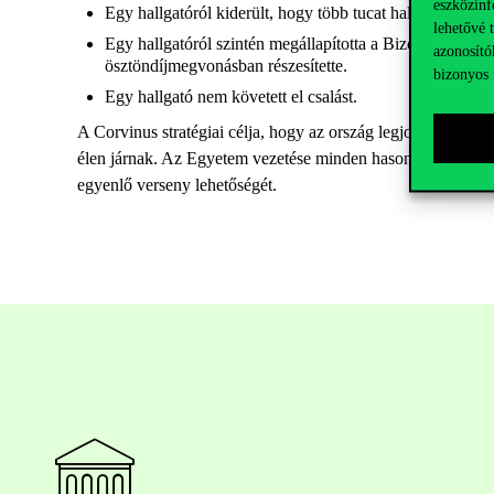
eszközinf
Egy hallgatóról kiderült, hogy több tucat hallgató helyet
lehetővé 
Egy hallgatóról szintén megállapította a Bizottság, hogy 
azonosító
ösztöndíjmegvonásban részesítette.
bizonyos 
Egy hallgató nem követett el csalást.
A Corvinus stratégiai célja, hogy az ország legjobb gazdas
élen járnak. Az Egyetem vezetése minden hasonló ügyben szi
egyenlő verseny lehetőségét.