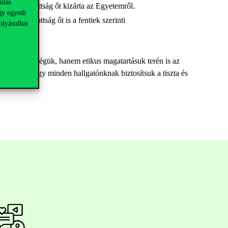
ulás
tt el. A Bizottság őt kizárta az Egyetemről.
gy egyedi
tet. A Bizottság őt is a fentiek szerinti
olyásolhat
 felkészültségük, hanem etikus magatartásuk terén is az
alamint hogy minden hallgatónknak biztosítsuk a tiszta és