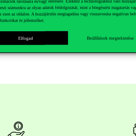
ormációk tárolására és/vagy elérésére. Ezekhez a technológiákhoz való hozzájár
t írta meg és nyújtotta be a tesztet, és ezért számos esetben pénzt fogado
teszi számunkra az olyan adatok feldolgozását, mint a böngészési magatartás va
3 másik hallgatótársa helyett segítségképpen megírta és benyújtotta a tesz
k ezen az oldalon. A hozzájárulás megtagadása vagy visszavonása negatívan bef
funkciókat és jellemzőket.
ág- és társadalomtudományi szakembereit képezze, akik nemcsak szakmai
Elfogad
Beállítások megtekintése
gorúan fellép annak érdekében, hogy óvjuk az intézmény presztízsét, v