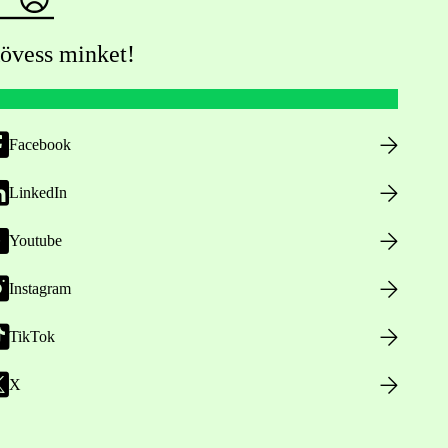
övess minket!
Facebook
LinkedIn
Youtube
Instagram
TikTok
X