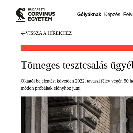
Gólyáknak
Képzés
Felv
VISSZA A HÍREKHEZ
Tömeges tesztcsalás ügyéb
Oktatói bejelentést követően 2022. tavaszi félév végén 50 ha
módon próbáltak előnyhöz jutni.