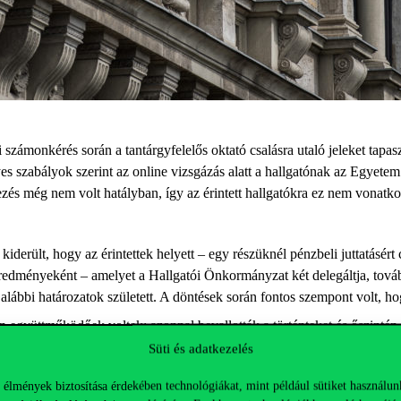
zámonkérés során a tantárgyfelelős oktató csalásra utaló jeleket tapasz
yes szabályok szerint az online vizsgázás alatt a hallgatónak az Egyetem
ezés még nem volt hatályban, így az érintett hallgatókra ez nem vonatko
 kiderült, hogy az érintettek helyett – egy részüknél pénzbeli juttatásér
eredményeként – amelyet a Hallgatói Önkormányzat két delegáltja, to
 az alábbi határozatok született. A döntések során fontos szempont volt,
tten együttműködőek voltak: azonnal bevallották a történteket és őszint
Süti és adatkezelés
onban ők kevésbé segítették az eljárást. Fegyelmi büntetésként ösztöndí
szociális ösztöndíjakra. A tesztek eredménye természetesen értékelhetet
 élmények biztosítása érdekében technológiákat, mint például sütiket használun