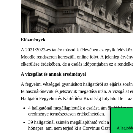
Előzmények
A 2021/2022-es tanév második félévében az egyik félévközi s
Moodle rendszeren keresztül, online folyt. A jelenleg érvén
elkerülése érdekében, de a csalás időpontjában ez a rendelk
A vizsgálat
és annak eredményei
A fegyelmi vétséggel gyanúsított hallgatóról az eljárás során
felhasználónevük és jelszavuk megadása után. A vizsgálat 
Hallgatói Fegyelmi és Kártérítési Bizottság folytatott le –
4 hallgatónál megállapították a csalást, ám ők kifejeze
eredménye természetesen értékelhetetlen.
39 hallgatónál szintén megállapítható volt a csalás, az
hónapra, ami nem terjed ki a Corvinus Ösztöndíjra és a 
A legjobb