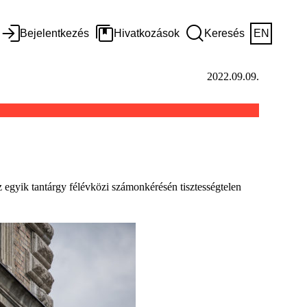
Bejelentkezés
Hivatkozások
Keresés
EN
2022.09.09.
az egyik tantárgy félévközi számonkérésén tisztességtelen