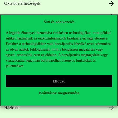
Oktatói elérhetőségek
HUB jelenlegi hallgatóinknak
Süti és adatkezelés
Sajtó:
press@uni-corvinus.hu
A legjobb élmények biztosítása érdekében technológiákat, mint például
sütiket használunk az eszközinformációk tárolására és/vagy elérésére.
Ezekhez a technológiákhoz való hozzájárulás lehetővé teszi számunkra
az olyan adatok feldolgozását, mint a böngészési magatartás vagy
egyedi azonosítók ezen az oldalon. A hozzájárulás megtagadása vagy
visszavonása negatívan befolyásolhat bizonyos funkciókat és
jellemzőket.
Hasznos linkek
Elfogad
Beállítások megtekintése
Nyitvatartás
Házirend