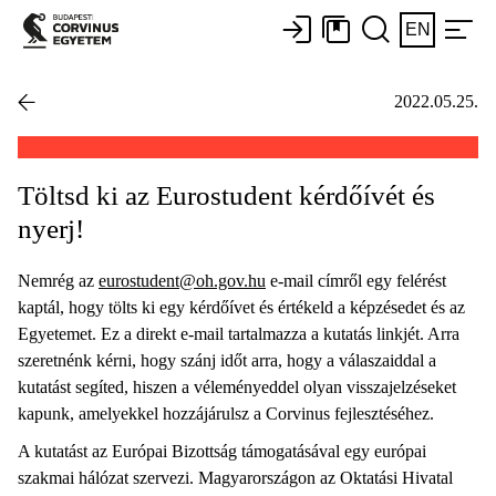
EN
2022.05.25.
Töltsd ki az Eurostudent kérdőívét és
nyerj!
Nemrég az
eurostudent@oh.gov.hu
e-mail címről egy felérést
kaptál, hogy tölts ki egy kérdőívet és értékeld a képzésedet és az
Egyetemet. Ez a direkt e-mail tartalmazza a kutatás linkjét. Arra
szeretnénk kérni, hogy szánj időt arra, hogy a válaszaiddal a
kutatást segíted, hiszen a véleményeddel olyan visszajelzéseket
kapunk, amelyekkel hozzájárulsz a Corvinus fejlesztéséhez.
A kutatást az Európai Bizottság támogatásával egy európai
szakmai hálózat szervezi. Magyarországon az Oktatási Hivatal