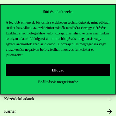
Sajtó:
press@uni-corvinus.hu
Süti és adatkezelés
A legjobb élmények biztosítása érdekében technológiákat, mint például
sütiket használunk az eszközinformációk tárolására és/vagy elérésére.
Ezekhez a technológiákhoz való hozzájárulás lehetővé teszi számunkra
az olyan adatok feldolgozását, mint a böngészési magatartás vagy
egyedi azonosítók ezen az oldalon. A hozzájárulás megtagadása vagy
visszavonása negatívan befolyásolhat bizonyos funkciókat és
Hasznos linkek
jellemzőket.
Elfogad
Nyitvatartás
Beállítások megtekintése
Házirend
Közérdekű adatok
Karrier