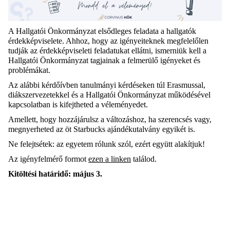
A Hallgatói Önkormányzat elsődleges feladata a hallgatók
érdekképviselete. Ahhoz, hogy az igényeiteknek megfelelőlen
tudják az érdekképviseleti feladatukat ellátni, ismerniük kell a
Hallgatói Önkormányzat tagjainak a felmerülő igényeket és
problémákat.
Az alábbi kérdőívben tanulmányi kérdéseken túl Erasmussal,
diákszervezetekkel és a Hallgatói Önkormányzat működésével
kapcsolatban is kifejtheted a véleményedet.
Amellett, hogy hozzájárulsz a változáshoz, ha szerencsés vagy,
megnyerheted az öt Starbucks ajándékutalvány egyikét is.
Ne felejtsétek: az egyetem rólunk szól, ezért együtt alakítjuk!
Az igényfelmér
ő formot
ezen a linken
találod.
Kitöltési határidő: május 3.