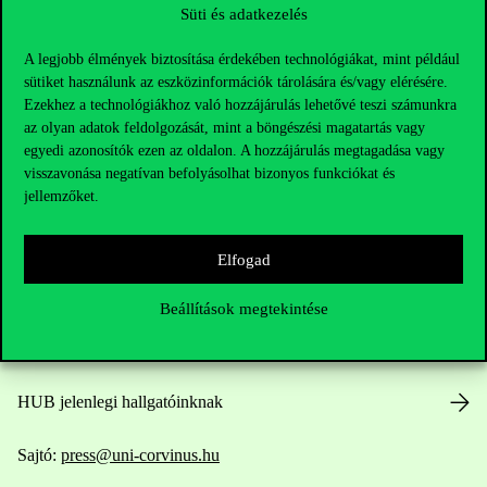
Süti és adatkezelés
A legjobb élmények biztosítása érdekében technológiákat, mint például
sütiket használunk az eszközinformációk tárolására és/vagy elérésére.
Ezekhez a technológiákhoz való hozzájárulás lehetővé teszi számunkra
az olyan adatok feldolgozását, mint a böngészési magatartás vagy
Elérhetőségek
egyedi azonosítók ezen az oldalon. A hozzájárulás megtagadása vagy
visszavonása negatívan befolyásolhat bizonyos funkciókat és
jellemzőket.
Telefonszám:
+36 1 482 5000
Elfogad
Kérdésed van a felvételivel kapcsolatban?
Beállítások megtekintése
Oktatói elérhetőségek
HUB jelenlegi hallgatóinknak
Sajtó:
press@uni-corvinus.hu