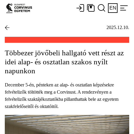
EN
2025.12.10.
Többezer jövőbeli hallgató vett részt az
idei alap- és osztatlan szakos nyílt
napunkon
December 5-én, pénteken az alap- és osztatlan képzésekre
felvételizők töltötték meg a Corvinust. A rendezvényen a
felvételizők szaktájékoztatókba pillanthattak bele az egyetem
szakfelelőseitől és oktatóitól.