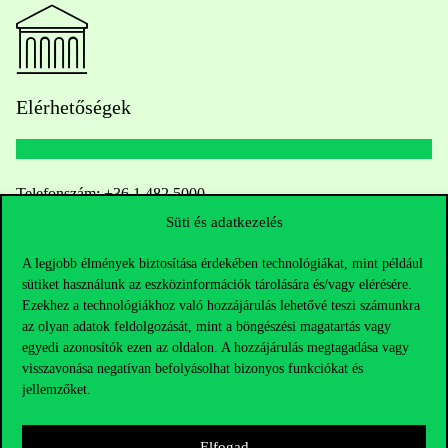
Elérhetőségek
Telefonszám:
+36 1 482 5000
Süti és adatkezelés
Kérdésed van a felvételivel kapcsolatban?
A legjobb élmények biztosítása érdekében technológiákat, mint például
sütiket használunk az eszközinformációk tárolására és/vagy elérésére.
Oktatói elérhetőségek
Ezekhez a technológiákhoz való hozzájárulás lehetővé teszi számunkra
az olyan adatok feldolgozását, mint a böngészési magatartás vagy
HUB jelenlegi hallgatóinknak
egyedi azonosítók ezen az oldalon. A hozzájárulás megtagadása vagy
visszavonása negatívan befolyásolhat bizonyos funkciókat és
Sajtó:
press@uni-corvinus.hu
jellemzőket.
Elfogad