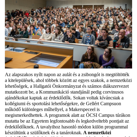
Az alapszakos nyílt napon az aulát és a zsibongót is megtöltötték
a kitelepülések, ahol többek között az egyes szakok, a nemzetközi
lehetőségek, a Hallgatói Önkormányzat és számos diákszervezet
mutatkozott be, a Kommunikáció standjánál pedig
corvinusos
ajándékokat
kaptak az érdeklődők
. Sokan voltak kíváncsiak a
kollégiumi és sportolási lehetőségekre, de Gellért
Campsuon
működő különleges műhellyel, a
Makerspeceel
is
megismerkedhettek. A programok alatt az ÖCSI Campus túrákon
mutatta be az Egyetem legfontosabb és legkedveltebb pontjait az
érdeklődőknek. A tavalyihoz hasonló módon külön programmal
készültünk a szülőknek és a tanároknak.
A
nemzetközi