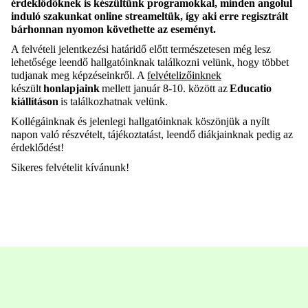
érdeklődőknek is készültünk programokkal, minden angolul
induló szakunkat online streameltük, így aki erre regisztrált
bárhonnan nyomon követhette az eseményt.
A felvételi jelentkezési határidő előtt természetesen még lesz
lehetősége leendő hallgatóinknak
találkozni velünk
,
hogy többet
tudjanak
meg képzéseinkről. A
felvételizőinknek
készült
honlapjaink
mellett január 8-10. között az
Educatio
kiállításon
is találkozhatnak velünk.
Kollégáinknak és jelenlegi hallgatóinknak köszönjük a nyílt
napon való részvételt, tájékoztatást, leendő diákjainknak pedig az
érdeklődést!
Sikeres felvételit kívánunk!