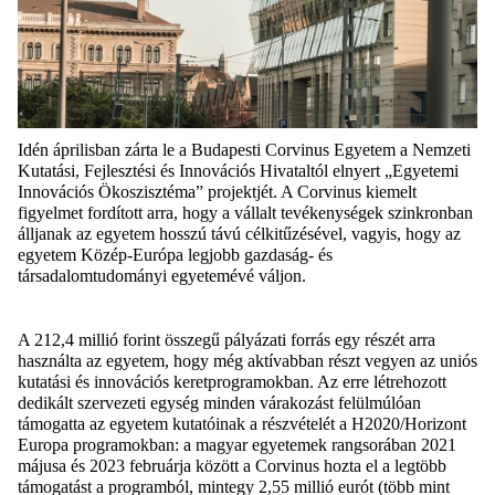
Idén áprilisban zárta le a Budapesti Corvinus Egyetem a Nemzeti
Kutatási, Fejlesztési és Innovációs Hivataltól elnyert „Egyetemi
Innovációs Ökoszisztéma” projektjét. A Corvinus kiemelt
figyelmet fordított arra, hogy a vállalt tevékenységek szinkronban
álljanak az egyetem hosszú távú célkitűzésével, vagyis, hogy az
egyetem Közép-Európa legjobb gazdaság- és
társadalomtudományi egyetemévé váljon.
A 212,4 millió forint összegű pályázati forrás egy részét arra
használta az egyetem, hogy még aktívabban részt vegyen az uniós
kutatási és innovációs keretprogramokban. Az erre létrehozott
dedikált szervezeti egység minden várakozást felülmúlóan
támogatta az egyetem kutatóinak a részvételét a H2020/Horizont
Europa programokban: a magyar egyetemek rangsorában 2021
májusa és 2023 februárja között a Corvinus hozta el a legtöbb
támogatást a programból, mintegy 2,55 millió eurót (több mint