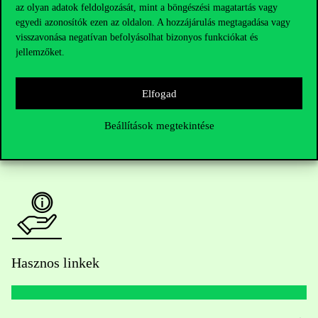
Telefonszám:
+36 1 482 5000
az olyan adatok feldolgozását, mint a böngészési magatartás vagy
egyedi azonosítók ezen az oldalon. A hozzájárulás megtagadása vagy
visszavonása negatívan befolyásolhat bizonyos funkciókat és
Kérdésed van a felvételivel kapcsolatban?
jellemzőket.
Oktatói elérhetőségek
Elfogad
HUB jelenlegi hallgatóinknak
Beállítások megtekintése
Sajtó:
press@uni-corvinus.hu
Hasznos linkek