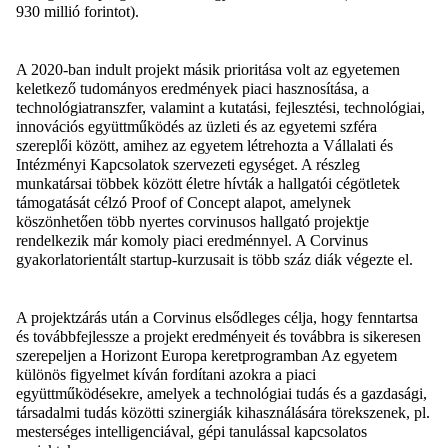
930 millió forintot).
A 2020-ban indult projekt másik prioritása volt az egyetemen
keletkező tudományos eredmények piaci hasznosítása, a
technológiatranszfer, valamint a kutatási, fejlesztési, technológiai,
innovációs együttműködés az üzleti és az egyetemi szféra
szereplői között, amihez az egyetem létrehozta a Vállalati és
Intézményi Kapcsolatok szervezeti egységet. A részleg
munkatársai többek között életre hívták a hallgatói cégötletek
támogatását célzó Proof of Concept alapot, amelynek
köszönhetően több nyertes corvinusos hallgató projektje
rendelkezik már komoly piaci eredménnyel. A Corvinus
gyakorlatorientált startup-kurzusait is több száz diák végezte el.
A projektzárás után a Corvinus elsődleges célja, hogy fenntartsa
és továbbfejlessze a projekt eredményeit és továbbra is sikeresen
szerepeljen a Horizont Europa keretprogramban Az egyetem
különös figyelmet kíván fordítani azokra a piaci
együttműködésekre, amelyek a technológiai tudás és a gazdasági,
társadalmi tudás közötti szinergiák kihasználására törekszenek, pl.
mesterséges intelligenciával, gépi tanulással kapcsolatos