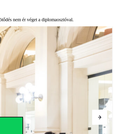
ötődés nem ér véget a diplomaosztó
va
l.