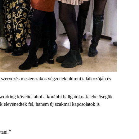
s szervezés mesterszakos végzettek
alumni
találkozóján és
tworking
követte, ahol a
korábbi hallgatókna
k lehetőségük
k elevenedtek fel, hanem új szakmai kapcsolatok is
tani.”