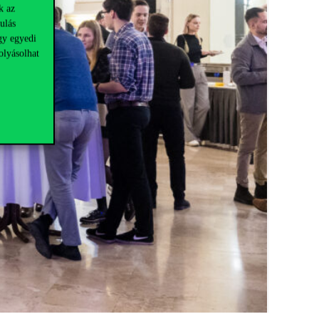
k az
ulás
gy egyedi
olyásolhat