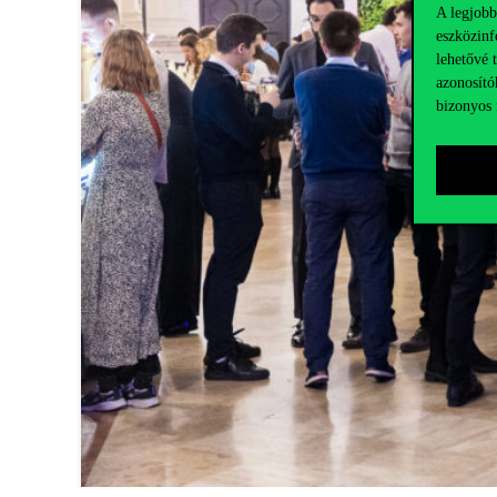
A legjobb
eszközinf
lehetővé 
azonosító
bizonyos 