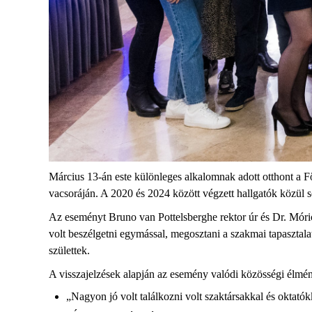
Március 13-án este különleges alkalomnak adott otthont a
Fő
vacsoráján. A 2020 és 2024 között végzett hallgatók közül 
Az eseményt Bruno van
Pottelsberghe
rektor úr és
Dr.
Móric
volt
beszélget
ni egymással, megosztani
a
szakmai tapasztala
születtek.
A visszajelzések alapján az esemény valódi közösségi élmé
„Nagyon jó volt találkozni volt szaktársakkal és oktatókk