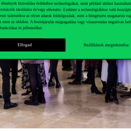
 élmények biztosítása érdekében technológiákat, mint például sütiket használun
ormációk tárolására és/vagy elérésére. Ezekhez a technológiákhoz való hozzájár
teszi számunkra az olyan adatok feldolgozását, mint a böngészési magatartás va
k ezen az oldalon. A hozzájárulás megtagadása vagy visszavonása negatívan bef
funkciókat és jellemzőket.
Elfogad
Beállítások megtekintése