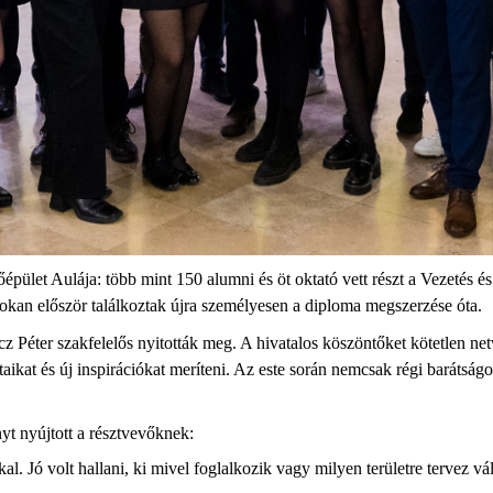
épület
Aul
ája
: több mint 150
alumni
és öt oktató
vett részt
a Vezetés é
sokan először találkoztak újra személyesen a diploma megszerzése óta.
z Péter szakfelelős nyitották meg
. A hivatalos
köszöntőket
kötetlen
ne
taikat
és új inspirációkat merít
eni
.
Az este során nemcsak régi barátságo
nyt
nyújtott a résztvevőknek
:
al. Jó volt hallani, ki mivel foglalkozik vagy milyen terület
re
tervez vál