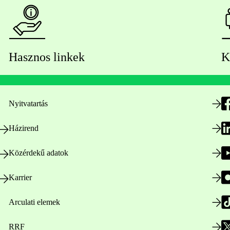
Hasznos linkek
K
Nyitvatartás
Házirend
Közérdekű adatok
Karrier
Arculati elemek
RRF