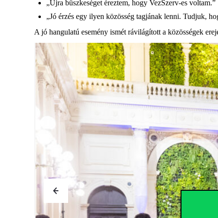
„Újra büszkeséget éreztem, hogy
VezSzerv
-es voltam.”
„Jó érzés egy ilyen közösség tagjának lenni. Tudjuk, 
A
jó hangulatú es
emény
ismét
rávilágított a
közös
ségek erej