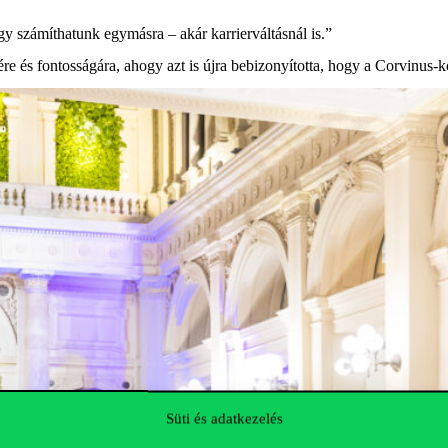
hogy számíthatunk egymásra
–
akár karrierváltásnál is.”
ére és fontosságára
,
ahogy azt is
újra bebizonyította
,
hogy a Corvinus-k
Süti és adatkezelés