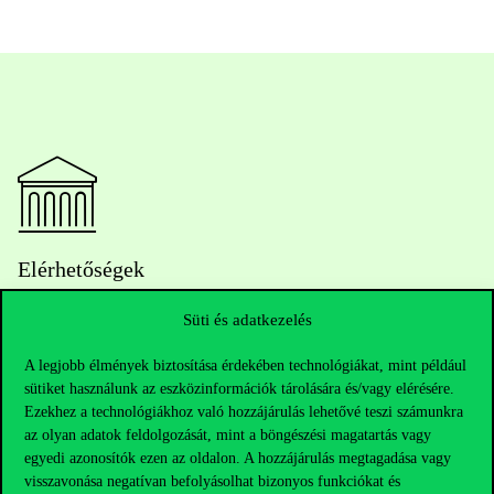
Elérhetőségek
Süti és adatkezelés
Telefonszám:
+36 1 482 5000
A legjobb élmények biztosítása érdekében technológiákat, mint például
sütiket használunk az eszközinformációk tárolására és/vagy elérésére.
Ezekhez a technológiákhoz való hozzájárulás lehetővé teszi számunkra
Kérdésed van a felvételivel kapcsolatban?
az olyan adatok feldolgozását, mint a böngészési magatartás vagy
egyedi azonosítók ezen az oldalon. A hozzájárulás megtagadása vagy
Oktatói elérhetőségek
visszavonása negatívan befolyásolhat bizonyos funkciókat és