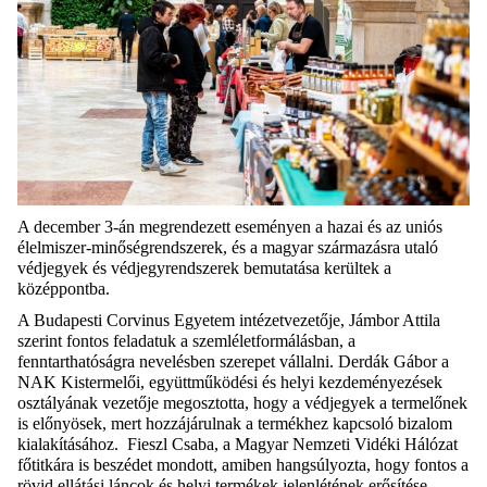
A december 3-án megrendezett eseményen a hazai és az uniós
élelmiszer-minőségrendszerek, és a magyar származásra utaló
védjegyek és védjegyrendszerek bemutatása kerültek a
középpontba.
A Budapesti Corvinus Egyetem intézetvezetője, Jámbor Attila
szerint fontos feladatuk a szemléletformálásban, a
fenntarthatóságra nevelésben szerepet vállalni. Derdák Gábor a
NAK Kistermelői, együttműködési és helyi kezdeményezések
osztályának vezetője megosztotta, hogy a védjegyek a termelőnek
is előnyösek, mert hozzájárulnak a termékhez kapcsoló bizalom
kialakításához. Fieszl Csaba, a Magyar Nemzeti Vidéki Hálózat
főtitkára is beszédet mondott, amiben hangsúlyozta, hogy fontos a
rövid ellátási láncok és helyi termékek jelenlétének erősítése.