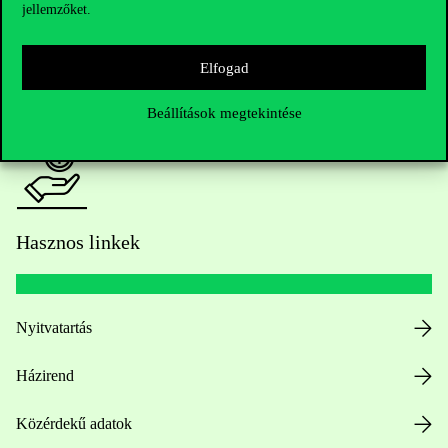
jellemzőket.
HUB jelenlegi hallgatóinknak
Elfogad
Sajtó:
press@uni-corvinus.hu
Beállítások megtekintése
Hasznos linkek
Nyitvatartás
Házirend
Közérdekű adatok