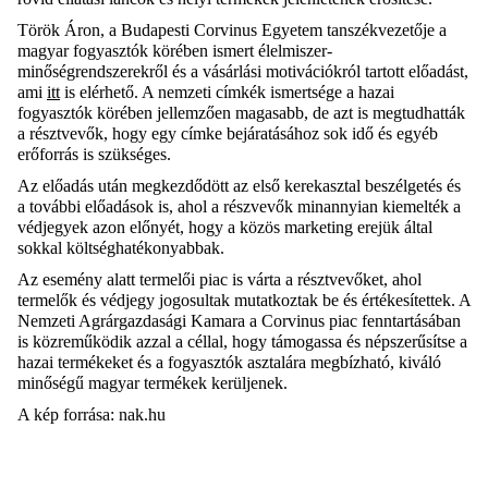
Török Áron, a Budapesti Corvinus Egyetem tanszékvezetője a
magyar fogyasztók körében ismert élelmiszer-
minőségrendszerekről és a vásárlási motivációkról tartott előadást,
ami
itt
is elérhető. A nemzeti címkék ismertsége a hazai
fogyasztók körében jellemzően magasabb, de azt is megtudhatták
a résztvevők, hogy egy címke bejáratásához sok idő és egyéb
erőforrás is szükséges.
Az előadás után megkezdődött az első kerekasztal beszélgetés és
a további előadások is, ahol a részvevők minannyian kiemelték a
védjegyek azon előnyét, hogy a közös marketing erejük által
sokkal költséghatékonyabbak.
Az esemény alatt termelői piac is várta a résztvevőket, ahol
termelők és védjegy jogosultak mutatkoztak be és értékesítettek. A
Nemzeti Agrárgazdasági Kamara a Corvinus piac fenntartásában
is közreműködik azzal a céllal, hogy támogassa és népszerűsítse a
hazai termékeket és a fogyasztók asztalára megbízható, kiváló
minőségű magyar termékek kerüljenek.
A kép forrása: nak.hu