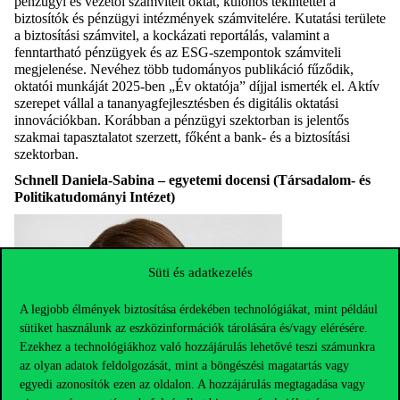
pénzügyi és vezetői számvitelt oktat, különös tekintettel a
biztosítók és pénzügyi intézmények számvitelére. Kutatási területe
a biztosítási számvitel, a kockázati reportálás, valamint a
fenntartható pénzügyek és az ESG-szempontok számviteli
megjelenése. Nevéhez több tudományos publikáció fűződik,
oktatói munkáját 2025-ben „Év oktatója” díjjal ismerték el. Aktív
szerepet vállal a tananyagfejlesztésben és digitális oktatási
innovációkban. Korábban a pénzügyi szektorban is jelentős
szakmai tapasztalatot szerzett, főként a bank- és a biztosítási
szektorban.
Schnell Daniela-Sabina – egyetemi docensi (Társadalom- és
Politikatudományi Intézet)
Süti és adatkezelés
A legjobb élmények biztosítása érdekében technológiákat, mint például
sütiket használunk az eszközinformációk tárolására és/vagy elérésére.
Ezekhez a technológiákhoz való hozzájárulás lehetővé teszi számunkra
az olyan adatok feldolgozását, mint a böngészési magatartás vagy
egyedi azonosítók ezen az oldalon. A hozzájárulás megtagadása vagy