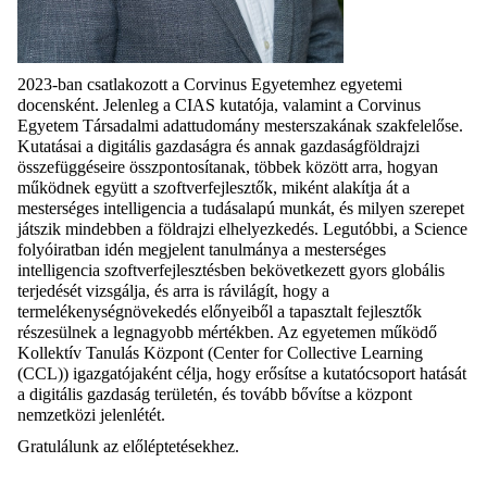
2023-ban csatlakozott a Corvinus Egyetemhez egyetemi
docensként. Jelenleg a CIAS kutatója, valamint a Corvinus
Egyetem Társadalmi adattudomány mesterszakának szakfelelőse.
Kutatásai a digitális gazdaságra és annak gazdaságföldrajzi
összefüggéseire összpontosítanak, többek között arra, hogyan
működnek együtt a szoftverfejlesztők, miként alakítja át a
mesterséges intelligencia a tudásalapú munkát, és milyen szerepet
játszik mindebben a földrajzi elhelyezkedés. Legutóbbi, a Science
folyóiratban idén megjelent tanulmánya a mesterséges
intelligencia szoftverfejlesztésben bekövetkezett gyors globális
terjedését vizsgálja, és arra is rávilágít, hogy a
termelékenységnövekedés előnyeiből a tapasztalt fejlesztők
részesülnek a legnagyobb mértékben. Az egyetemen működő
Kollektív Tanulás Központ (Center for Collective Learning
(CCL)) igazgatójaként célja, hogy erősítse a kutatócsoport hatását
a digitális gazdaság területén, és tovább bővítse a központ
nemzetközi jelenlétét.
Gratulálunk az előléptetésekhez.