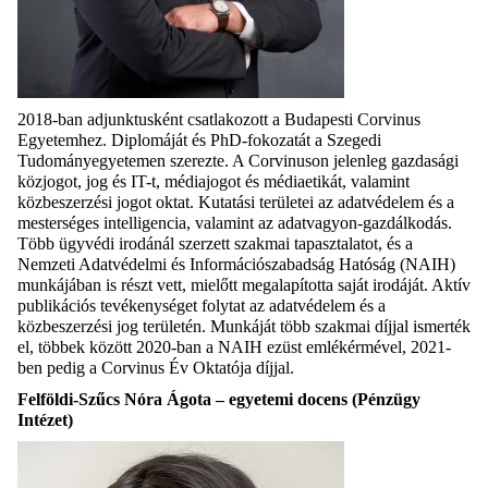
2018-ban adjunktusként csatlakozott a Budapesti Corvinus
Egyetemhez. Diplomáját és PhD-fokozatát a Szegedi
Tudományegyetemen szerezte. A Corvinuson jelenleg gazdasági
közjogot, jog és IT-t, médiajogot és médiaetikát, valamint
közbeszerzési jogot oktat. Kutatási területei az adatvédelem és a
mesterséges intelligencia, valamint az adatvagyon-gazdálkodás.
Több ügyvédi irodánál szerzett szakmai tapasztalatot, és a
Nemzeti Adatvédelmi és Információszabadság Hatóság (NAIH)
munkájában is részt vett, mielőtt megalapította saját irodáját. Aktív
publikációs tevékenységet folytat az adatvédelem és a
közbeszerzési jog területén. Munkáját több szakmai díjjal ismerték
el, többek között 2020-ban a NAIH ezüst emlékérmével, 2021-
ben pedig a Corvinus Év Oktatója díjjal.
Felföldi-Szűcs Nóra Ágota – egyetemi docens (Pénzügy
Intézet)