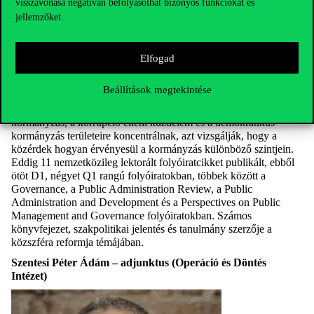
visszavonása negatívan befolyásolhat bizonyos funkciókat és
jellemzőket.
A Corvinus Társadalom- és Politikatudományi Intézetének
munkatársa, valamint a terület legrangosabb folyóiratának, a
Elfogad
Public Administration Review-nak a szerkesztőbizottsági tagja. A
George Washington Egyetemen szerezte meg doktori fokozatát
Beállítások megtekintése
(Public Policy and Administration), a mesterszakot Brémai
Egyetemen végezte el. Kutatásai a transzparencia, a nyitott
kormányzás, a korrupció elleni küzdelem és a demokratikus
kormányzás területeire koncentrálnak, azt vizsgálják, hogy a
közérdek hogyan érvényesül a kormányzás különböző szintjein.
Eddig 11 nemzetközileg lektorált folyóiratcikket publikált, ebből
ötöt D1, négyet Q1 rangú folyóiratokban, többek között a
Governance, a Public Administration Review, a Public
Administration and Development és a Perspectives on Public
Management and Governance folyóiratokban. Számos
könyvfejezet, szakpolitikai jelentés és tanulmány szerzője a
közszféra reformja témájában.
Szentesi Péter Ádám – adjunktus (Operáció és Döntés
Intézet)