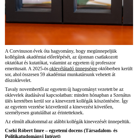
A Corvinuson évek óta hagyomány, hogy megünnepeljük
kollégáink akadémiai előrelépését, az újonnan csatlakozott
oktatókat és kutatókat, valamint az egyetem új professzor
emeritusait. A 2025-ös
oklevélátadó ünnepségre
októberben került
sor, ahol összesen 59 akadémiai munkatársunk vehetett át
díszoklevelet.
Tavaly novembertől az egyetem új hagyományt vezetett be az
oklevelek átadásával kapcsolatban: minden hónapban a Szenátus
ülés keretében kerül sor a kinevezett kollégák köszöntésére. Így
az egyetem vezetése közvetlenül a kinevezést követően,
személyesen gratulálhat az érintetteknek.
Az elmúlt alkalommal az alábbi kollégák kinevezését ünnepeltük.
Csehi Róbert Imre – egyetemi docens (Társadalom- és
Politikatudományi Intézet)