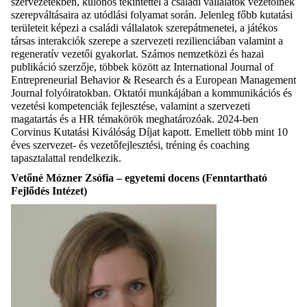
szervezetekben, különös tekintettel a családi vállalatok vezetőinek
szerepváltásaira az utódlási folyamat során. Jelenleg főbb kutatási
területeit képezi a családi vállalatok szerepátmenetei, a játékos
társas interakciók szerepe a szervezeti rezilienciában valamint a
regeneratív vezetői gyakorlat. Számos nemzetközi és hazai
publikáció szerzője, többek között az International Journal of
Entrepreneurial Behavior & Research és a European Management
Journal folyóiratokban. Oktatói munkájában a kommunikációs és
vezetési kompetenciák fejlesztése, valamint a szervezeti
magatartás és a HR témakörök meghatározóak. 2024-ben
Corvinus Kutatási Kiválóság Díjat kapott. Emellett több mint 10
éves szervezet- és vezetőfejlesztési, tréning és coaching
tapasztalattal rendelkezik.
Vetőné Mózner Zsófia – egyetemi docens (Fenntartható
Fejlődés Intézet)