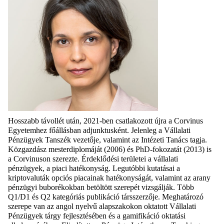
Hosszabb távollét után, 2021-ben csatlakozott újra a Corvinus
Egyetemhez főállásban adjunktusként. Jelenleg a Vállalati
Pénzügyek Tanszék vezetője, valamint az Intézeti Tanács tagja.
Közgazdász mesterdiplomáját (2006) és PhD-fokozatát (2013) is
a Corvinuson szerezte. Érdeklődési területei a vállalati
pénzügyek, a piaci hatékonyság. Legutóbbi kutatásai a
kriptovaluták opciós piacainak hatékonyságát, valamint az arany
pénzügyi buborékokban betöltött szerepét vizsgálják. Több
Q1/D1 és Q2 kategóriás publikáció társszerzője. Meghatározó
szerepe van az angol nyelvű alapszakokon oktatott Vállalati
Pénzügyek tárgy fejlesztésében és a gamifikáció oktatási