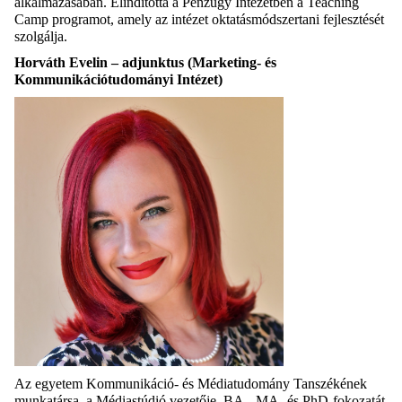
alkalmazásában. Elindította a Pénzügy Intézetben a Teaching
Camp programot, amely az intézet oktatásmódszertani fejlesztését
szolgálja.
Horváth Evelin – adjunktus (Marketing- és
Kommunikációtudományi Intézet)
Az egyetem Kommunikáció- és Médiatudomány Tanszékének
munkatársa, a Médiastúdió vezetője. BA-, MA- és PhD-fokozatát