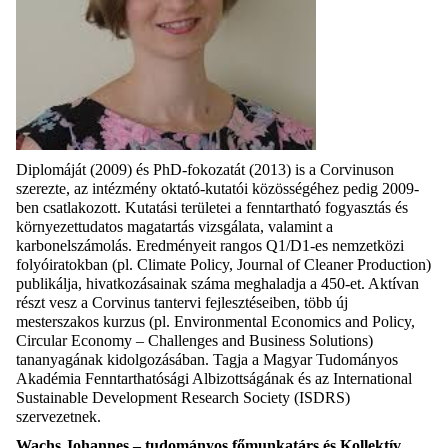
Diplomáját (2009) és PhD-fokozatát (2013) is a Corvinuson
szerezte, az intézmény oktató-kutatói közösségéhez pedig 2009-
ben csatlakozott. Kutatási területei a fenntartható fogyasztás és
környezettudatos magatartás vizsgálata, valamint a
karbonelszámolás. Eredményeit rangos Q1/D1-es nemzetközi
folyóiratokban (pl. Climate Policy, Journal of Cleaner Production)
publikálja, hivatkozásainak száma meghaladja a 450-et. Aktívan
részt vesz a Corvinus tantervi fejlesztéseiben, több új
mesterszakos kurzus (pl. Environmental Economics and Policy,
Circular Economy – Challenges and Business Solutions)
tananyagának kidolgozásában. Tagja a Magyar Tudományos
Akadémia Fenntarthatósági Albizottságának és az International
Sustainable Development Research Society (ISDRS)
szervezetnek.
Wachs Johannes – tudományos főmunkatárs és Kollektív