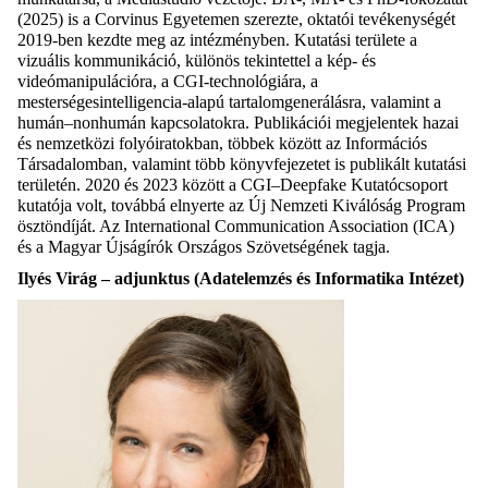
(2025) is a Corvinus Egyetemen szerezte, oktatói tevékenységét
2019-ben kezdte meg az intézményben. Kutatási területe a
vizuális kommunikáció, különös tekintettel a kép- és
videómanipulációra, a CGI-technológiára, a
mesterségesintelligencia-alapú tartalomgenerálásra, valamint a
humán–nonhumán kapcsolatokra. Publikációi megjelentek hazai
és nemzetközi folyóiratokban, többek között az Információs
Társadalomban, valamint több könyvfejezetet is publikált kutatási
területén. 2020 és 2023 között a CGI–Deepfake Kutatócsoport
kutatója volt, továbbá elnyerte az Új Nemzeti Kiválóság Program
ösztöndíját. Az International Communication Association (ICA)
és a Magyar Újságírók Országos Szövetségének tagja.
Ilyés Virág – adjunktus (Adatelemzés és Informatika Intézet)