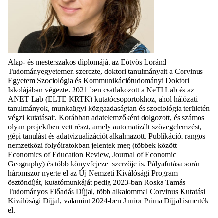
Alap- és mesterszakos diplomáját az Eötvös Loránd
Tudományegyetemen szerezte, doktori tanulmányait a Corvinus
Egyetem Szociológia és Kommunikációtudományi Doktori
Iskolájában végezte. 2021-ben csatlakozott a NeTI Lab és az
ANET Lab (ELTE KRTK) kutatócsoportokhoz, ahol hálózati
tanulmányok, munkaügyi közgazdaságtan és szociológia területén
végzi kutatásait. Korábban adatelemzőként dolgozott, és számos
olyan projektben vett részt, amely automatizált szövegelemzést,
gépi tanulást és adatvizualizációt alkalmazott. Publikációi rangos
nemzetközi folyóiratokban jelentek meg (többek között
Economics of Education Review, Journal of Economic
Geography) és több könyvfejezet szerzője is. Pályafutása során
háromszor nyerte el az Új Nemzeti Kiválósági Program
ösztöndíját, kutatómunkáját pedig 2023-ban Roska Tamás
Tudományos Előadás Díjjal, több alkalommal Corvinus Kutatási
Kiválósági Díjjal, valamint 2024-ben Junior Prima Díjjal ismerték
el.