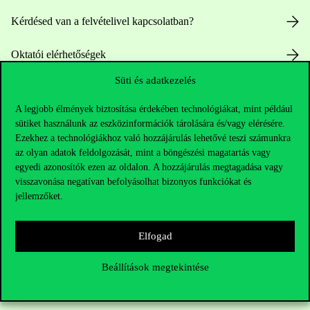
Kérdésed van a felvételivel kapcsolatban?
Oktatói elérhetőségek
Süti és adatkezelés
HUB jelenlegi hallgatóinknak
A legjobb élmények biztosítása érdekében technológiákat, mint például
Sajtó:
press@uni-corvinus.hu
sütiket használunk az eszközinformációk tárolására és/vagy elérésére.
Ezekhez a technológiákhoz való hozzájárulás lehetővé teszi számunkra
az olyan adatok feldolgozását, mint a böngészési magatartás vagy
egyedi azonosítók ezen az oldalon. A hozzájárulás megtagadása vagy
visszavonása negatívan befolyásolhat bizonyos funkciókat és
jellemzőket.
Hasznos linkek
Elfogad
Beállítások megtekintése
Nyitvatartás