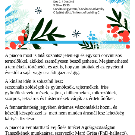
A piacon most is találkozhatsz jelenlegi és egykori
corvinusos
termelőkkel, akikkel személyesen beszélgethetsz. Megismerheted
a termékeik történetét, és azt is, hogyan jutottak el az egyetemi
évektől a saját vagy családi gazdaságig.
A kínálat idén is sokszínű lesz:
szezonális zöldségek és gyümölcsök, tejtermékek, friss
gyümölcslevek, mézek, sajtok, chilitermékek,
mikrozöldek
,
szörpök, lekvárok és hústermékek várják az érdeklődőket.
A fenntarthatóság jegyében érdemes vászontáskát hozni, és
készülj készpénzzel is, mert nem minden árusnál lesz lehetőség
kártyás fizetésre.
A piacot a Fenntartható Fejlődés Intézet Agrárgazdaságtan
Tanszékének munkatársai szervezik: Maró Gréta (PhD-hallgató),