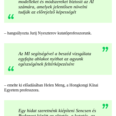
modelleket és módszereket biztosít az AI
számára, amelyek jelentősen növelni
tudják az előrejelző képességét
– hangsúlyozta Jurij Nyeszterov kutatóprofesszorunk.
Az MI segítségével a beszéd vizsgálata
egyfajta ablakot nyithat az agyunk
egészségének feltérképezésére
– emelte ki előadásában Helen Meng, a Hongkongi Kínai
Egyetem professzora.
Egy hidat szeretnénk kiépíteni Sencsen és
Budapest között az oktatás, a kutatás, az