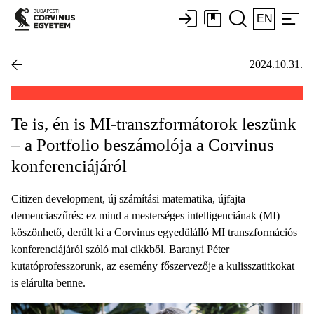
EN
2024.10.31.
Te is, én is MI-transzformátorok leszünk
– a Portfolio beszámolója a Corvinus
konferenciájáról
Citizen development, új számítási matematika, újfajta
demenciaszűrés: ez mind a mesterséges intelligenciának (MI)
köszönhető, derült ki a Corvinus egyedülálló MI transzformációs
konferenciájáról szóló mai cikkből. Baranyi Péter
kutatóprofesszorunk, az esemény főszervezője a kulisszatitkokat
is elárulta benne.