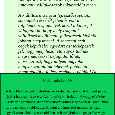
innovatív vállalkozások inkubációja terén
.
A kiállításra a hazai fejlesztőcsapatok,
startupok részéről jelentős volt a
túljelentkezés, amelyek közül a kínai fél
válogatta ki, hogy mely csapatok,
vállalkozások ötleteit, fejlesztéseit kívánja
jobban megismerni. A sencseni tech
cégek képviselői egyrészt azt térképezték
fel, hogy mely hazai startupok tudnak
megrendeléseket befogadni tőlük,
másrészt azt, hogy milyen nagyobb
magyar vállalatok lehetnek potenciális
megrendelői a fejlesztéseiknek, például AI
alapú megoldásaiknak
Süti és adatkezelés
A legjobb élmények biztosítása érdekében technológiákat, mint például
sütiket használunk az eszközinformációk tárolására és/vagy elérésére.
– magyarázta az esemény főszervezője, Baranyi Péter
Ezekhez a technológiákhoz való hozzájárulás lehetővé teszi számunkra
kutatóprofesszorunk.
az olyan adatok feldolgozását, mint a böngészési magatartás vagy
A
teljes cikk itt
olvasható.
egyedi azonosítók ezen az oldalon. A hozzájárulás megtagadása vagy