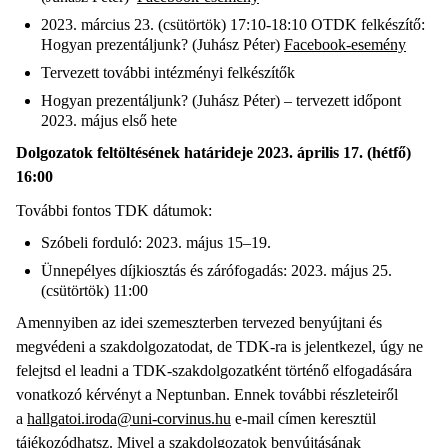
2023. március 23. (csütörtök) 17:10-18:10 OTDK felkészítő:
Hogyan prezentáljunk? (Juhász Péter)
Facebook-esemény
Tervezett további intézményi felkészítők
Hogyan prezentáljunk? (Juhász Péter) – tervezett időpont
2023. május első hete
Dolgozatok feltöltésének határideje 2023. április 17. (hétfő)
16:00
További fontos TDK dátumok:
Szóbeli forduló: 2023. május 15–19.
Ünnepélyes díjkiosztás és zárófogadás: 2023. május 25.
(csütörtök) 11:00
Amennyiben az idei szemeszterben tervezed benyújtani és
megvédeni a szakdolgozatodat, de TDK-ra is jelentkezel, úgy ne
felejtsd el leadni a TDK-szakdolgozatként történő elfogadására
vonatkozó kérvényt a Neptunban. Ennek további részleteiről
a
hallgatoi.iroda@uni-corvinus.hu
e-mail címen keresztül
tájékozódhatsz. Mivel a szakdolgozatok benyújtásának