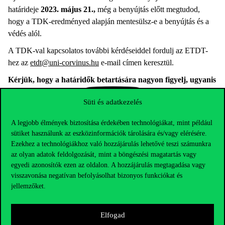
határideje
2023. május 21.,
még a benyújtás előtt megtudod,
hogy a TDK-eredményed alapján mentesülsz-e a benyújtás és a
védés alól.
A TDK-val kapcsolatos további kérdéseiddel fordulj az ETDT-
hez az
etdt@uni-corvinus.hu
e-mail címen keresztül.
Kérjük, hogy a határidők betartására nagyon figyelj, ugyanis
azokban változás nem várható!
Süti és adatkezelés
A legjobb élmények biztosítása érdekében technológiákat, mint például
sütiket használunk az eszközinformációk tárolására és/vagy elérésére.
Ezekhez a technológiákhoz való hozzájárulás lehetővé teszi számunkra
az olyan adatok feldolgozását, mint a böngészési magatartás vagy
egyedi azonosítók ezen az oldalon. A hozzájárulás megtagadása vagy
visszavonása negatívan befolyásolhat bizonyos funkciókat és
jellemzőket.
Elfogad