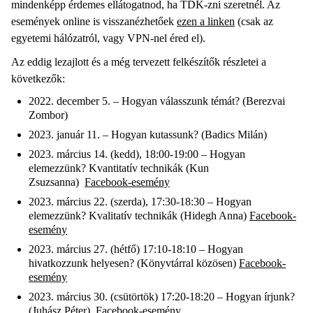
mindenképp érdemes ellátogatnod, ha TDK-zni szeretnél. Az
események online is visszanézhetőek
ezen a linken
(csak az
egyetemi hálózatról, vagy VPN-nel éred el).
Az eddig lezajlott és a még tervezett felkészítők részletei a
következők:
2022. december 5. – Hogyan válasszunk témát? (Berezvai
Zombor)
2023. január 11. – Hogyan kutassunk? (Badics Milán)
2023. március 14. (kedd), 18:00-19:00 – Hogyan
elemezzünk? Kvantitatív technikák (Kun
Zsuzsanna)
Facebook-esemény
2023. március 22. (szerda), 17:30-18:30 – Hogyan
elemezzünk? Kvalitatív technikák (Hidegh Anna)
Facebook-
esemény
2023. március 27. (hétfő) 17:10-18:10 – Hogyan
hivatkozzunk helyesen? (Könyvtárral közösen)
Facebook-
esemény
2023. március 30. (csütörtök) 17:20-18:20 – Hogyan írjunk?
(Juhász Péter)
Facebook-esemény