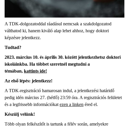
A TDK-dolgozatoddal ráadásul nemcsak a szakdolgozatod
válthatod ki, hanem kiváló alap lehet ahhoz, hogy doktori
képzésre jelentkezz.
Tudtad?
2023. március 10. és április 30. között jelentkezhetsz doktori
iskoláinkba. Ha többet szeretnél megtudni a
témában,
kattints ide!
Az első lépés: jelentkezz!
A TDK-regisztráció hamarosan indul, a jelentkezési határidő
pedig idén március 27. (hétfő) 23:59 óra. A regisztrációs felületet
és a legfrissebb információkat
ezen a linken
éred el.
Készülj velünk!
Több olyan felkészítőt is tartunk a félév során, amelyekre