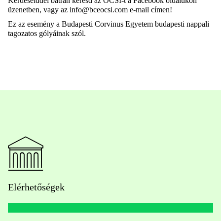
Kérdéseiddel bátran keresd az ÖCSI-t a Facebook oldalukon
üzenetben, vagy az info@bceocsi.com e-mail címen!
Ez az esemény a Budapesti Corvinus Egyetem budapesti nappali
tagozatos gólyáinak szól.
Elérhetőségek