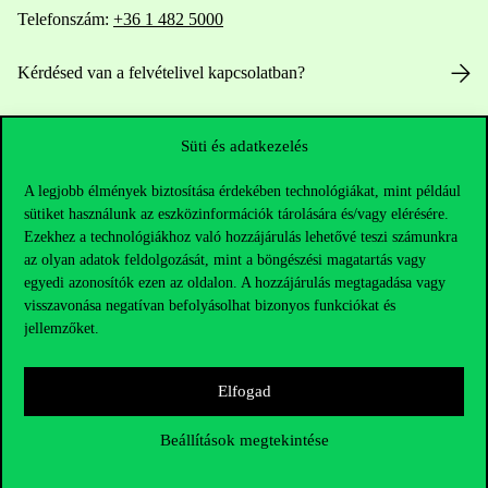
Telefonszám:
+36 1 482 5000
Kérdésed van a felvételivel kapcsolatban?
Oktatói elérhetőségek
Süti és adatkezelés
HUB jelenlegi hallgatóinknak
A legjobb élmények biztosítása érdekében technológiákat, mint például
sütiket használunk az eszközinformációk tárolására és/vagy elérésére.
Sajtó:
press@uni-corvinus.hu
Ezekhez a technológiákhoz való hozzájárulás lehetővé teszi számunkra
az olyan adatok feldolgozását, mint a böngészési magatartás vagy
egyedi azonosítók ezen az oldalon. A hozzájárulás megtagadása vagy
visszavonása negatívan befolyásolhat bizonyos funkciókat és
jellemzőket.
Elfogad
Hasznos linkek
Beállítások megtekintése