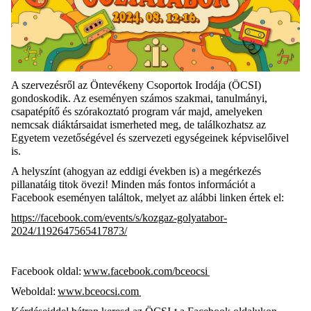
A szervezésről az Öntevékeny Csoportok Irodája (ÖCSI)
gondoskodik. Az eseményen számos szakmai, tanulmányi,
csapatépítő és szórakoztató program vár majd, amelyeken
nemcsak diáktársaidat ismerheted meg, de találkozhatsz az
Egyetem vezetőségével és szervezeti egységeinek képviselőivel
is.
A helyszínt (ahogyan az eddigi években is) a megérkezés
pillanatáig titok övezi! Minden más fontos információt a
Facebook eseményen találtok, melyet az alábbi linken értek el:
https://facebook.com/events/s/kozgaz-golyatabor-
2024/1192647565417873/
Facebook oldal:
www.facebook.com/bceocsi
Weboldal:
www.bceocsi.com