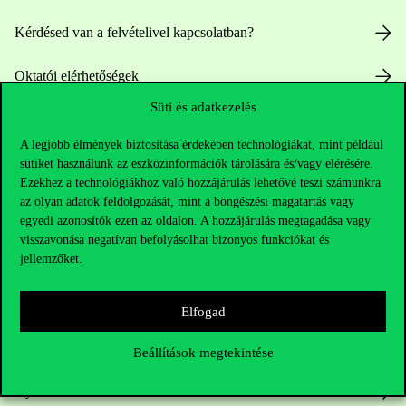
Kérdésed van a felvételivel kapcsolatban?
Oktatói elérhetőségek
Süti és adatkezelés
HUB jelenlegi hallgatóinknak
A legjobb élmények biztosítása érdekében technológiákat, mint például
Sajtó:
press@uni-corvinus.hu
sütiket használunk az eszközinformációk tárolására és/vagy elérésére.
Ezekhez a technológiákhoz való hozzájárulás lehetővé teszi számunkra
az olyan adatok feldolgozását, mint a böngészési magatartás vagy
egyedi azonosítók ezen az oldalon. A hozzájárulás megtagadása vagy
visszavonása negatívan befolyásolhat bizonyos funkciókat és
jellemzőket.
Hasznos linkek
Elfogad
Beállítások megtekintése
Nyitvatartás