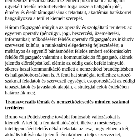
nemzetközi felsőoktatásban sztenderd pozícióként a hallgatói
ügyekért felelős rektorhelyettes fogja össze a hallgatói jólét,
élmény és életút támogatásának feladatait, akadémiai hatáskörrel
hangsúlyozva a terület kiemelt szerepét.
Három főigazgató irányítja az operatív és szolgáltató területet: az
egyetem operatív (pénzügyi, jogi, beszerzési, üzemeltetési,
informatikai) működéséért felelős operatív főigazgató; az inkluzív
szervezeti kultúra, a munkatársi elégedettség fejlesztéséért, a
méltányos és egyenlő bánásmódért felelős emberi erőforrásokért
felelős főigazgató; valamint a kommunikációs főigazgató, akinek
jelentős előrelépést kell elérnie az eddig csak befelé irányuló,
sikeres hazai kommunikáció mellett a nemzetközi brandépítésben
és hallgatótoborzásban is. A fenti hat stratégiai területhez tartozó
szakmai feladatok és szervezeti egységek csoportosítását az eddigi
tapasztalatok és javaslatok alapján, a stratégiai célok érdekében
határozták meg.
Transzverzális témák és nemzetköziesedés minden szakmai
területen
Bruno van Pottelsberghe további fontosabb változásokat is
kiemelt. A két új, a fenntarthatóságért, illetve a mesterséges
intelligenciáért felelős dékán feladata az lesz, hogy ebben a két,
aktuális kihívásokat jelentő témakörben a teljes szervezetet,