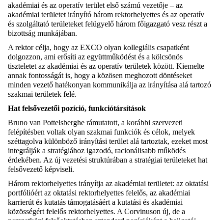
akadémiai és az operatív terület első számú vezetője – az
akadémiai területet irányító három rektorhelyettes és az operatív
és szolgáltató területeket felügyelő három főigazgató vesz részt a
bizottság munkájában.
A rektor célja, hogy az EXCO olyan kollegiális csapatként
dolgozzon, ami erősíti az együttműködést és a kölcsönös
tiszteletet az akadémiai és az operatív területek között. Kiemelte
annak fontosságát is, hogy a közösen meghozott döntéseket
minden vezető hatékonyan kommunikálja az irányítása alá tartozó
szakmai területek felé.
Hat felsővezetői pozíció, funkciótársítások
Bruno van Pottelsberghe rámutatott, a korábbi szervezeti
felépítésben voltak olyan szakmai funkciók és célok, melyek
széttagolva különböző irányítási terület alá tartoztak, ezeket most
integrálják a stratégiához igazodó, racionálisabb működés
érdekében. Az új vezetési struktúrában a stratégiai területeket hat
felsővezető képviseli.
Három rektorhelyettes irányítja az akadémiai területet: az oktatási
portfólióért az oktatási rektorhelyettes felelős, az akadémiai
karrierút és kutatás támogatásáért a kutatási és akadémiai
közösségért felelős rektorhelyettes. A Corvinuson új, de a