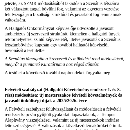
jelezte, az SZMR módosításából fakadóan a Szenátus létszáma
két választott taggal bővülni fog, valamint az egyetem vezetése
felülvizsgálja a bizottsági struktúrát és javaslatot fog tenni annak
változására.
A Hallgatói Önkormányzat képviselője üdvözölte a javasolt
ambiciózus új szervezeti struktúrát, kiemelten a hallgatói ügyek
rektorhelyettesi szintű képviseletét, illetve javasolták a Szenátus
létszámbővítése kapcsán egy további hallgatói képviselői
bevonását a testületbe.
A Szenátus támogatta a Szervezeti és működési rend módosítását,
melyről a fenntartó Kuratóriuma hoz végső döntést.
A testület a következő további napirendeket tárgyalta meg.
Felvételi szabályzat (Hallgatói Követelményrendszer 1. és 8.
rész) módosítása: új mesterszakos felvételi követelmények és
javasolt
önköltségi díjak
a
2025/2026. évre
A Felvételi szabályzat felülvizsgálatát és módosításait a felvételi
rendszer kapcsán gyűjtött gyakorlati tapasztalatok, a Tempus
Alapítvány visszajelzései, valamint az új mesterszakok indítása
tette szükségessé. A változások a következő témaköröket érintik: