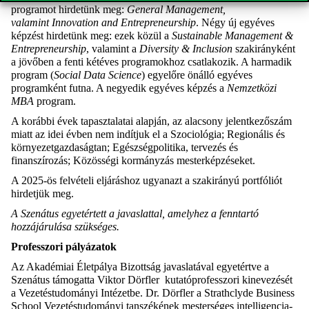
programot hirdetünk meg:
General Management,
valamint
Innovation and
Entrepreneurship
. Négy új egyéves
képzést hirdetünk meg: ezek közül a
Sustainable Management &
Entrepreneurship
, valamint a
Diversity & Inclusion
szakirányként
a jövőben a fenti kétéves programokhoz csatlakozik. A harmadik
program (
Social Data Science
) egyelőre önálló egyéves
programként futna. A negyedik egyéves képzés a
Nemzetközi
MBA
program.
A korábbi évek tapasztalatai alapján, az alacsony jelentkezőszám
miatt az idei évben nem indítjuk el a Szociológia; Regionális és
környezetgazdaságtan; Egészségpolitika, tervezés és
finanszírozás; Közösségi kormányzás mesterképzéseket.
A 2025-ös felvételi eljáráshoz ugyanazt a szakirányú portfóliót
hirdetjük meg.
A Szenátus egyetértett a javaslattal, amelyhez a fenntartó
hozzájárulása szükséges.
Professzori pályázatok
Az Akadémiai Életpálya Bizottság javaslatával egyetértve a
Szenátus támogatta Viktor Dörfler kutatóprofesszori kinevezését
a Vezetéstudományi Intézetbe. Dr. Dörfler a Strathclyde Business
School Vezetéstudományi tanszékének mesterséges intelligencia-