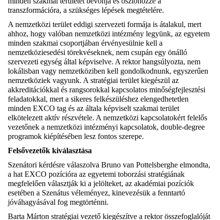
minden szakmai területet bevonja és ösztönözze a
transzformációra, a szükséges lépések megtételére.
A nemzetközi terület eddigi szervezeti formája is átalakul, mert
ahhoz, hogy valóban nemzetközi intézmény legyünk, az egyetem
minden szakmai csoportjában érvényesülnie kell a
nemzetköziesedési törekvéseknek, nem csupán egy önálló
szervezeti egység által képviselve. A rektor hangsúlyozta, nem
lokálisban vagy nemzetköziben kell gondolkodnunk, egyszerűen
nemzetköziek vagyunk. A stratégiai terület kiegészül az
akkreditációkkal és rangsorokkal kapcsolatos minőségfejlesztési
feladatokkal, mert a sikeres felkészüléshez elengedhetetlen
minden EXCO tag és az általa képviselt szakmai terület
elkötelezett aktív részvétele. A nemzetközi kapcsolatokért felelős
vezetőnek a nemzetközi intézményi kapcsolatok, double-degree
programok kiépítésében lesz fontos szerepe.
Felsővezetők kiválasztása
Szenátori kérdésre válaszolva Bruno van Pottelsberghe elmondta,
a hat EXCO pozícióra az egyetemi toborzási stratégiának
megfelelően választják ki a jelölteket, az akadémiai pozíciók
esetében a Szenátus véleményez, kinevezésük a fenntartó
jóváhagyásával fog megtörténni.
Barta Márton stratégiai vezető kiegészítve a rektor összefoglalóját