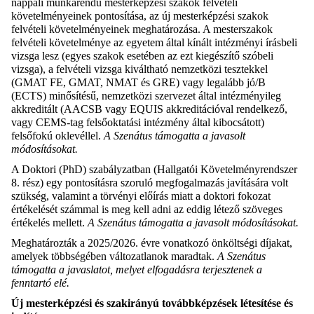
nappali munkarendű mesterképzési szakok felvételi
követelményeinek pontosítása, az új mesterképzési szakok
felvételi követelményeinek meghatározása. A mesterszakok
felvételi követelménye az egyetem által kínált intézményi írásbeli
vizsga lesz (egyes szakok esetében az ezt kiegészítő szóbeli
vizsga), a felvételi vizsga kiváltható nemzetközi tesztekkel
(GMAT FE, GMAT, NMAT és GRE) vagy legalább jó/B
(ECTS) minősítésű, nemzetközi szervezet által intézményileg
akkreditált (AACSB vagy EQUIS akkreditációval rendelkező,
vagy CEMS-tag felsőoktatási intézmény által kibocsátott)
felsőfokú oklevéllel.
A Szenátus támogatta a javasolt
módosításokat.
A Doktori (PhD) szabályzatban (Hallgatói Követelményrendszer
8. rész) egy pontosításra szoruló megfogalmazás javítására volt
szükség, valamint a törvényi előírás miatt a doktori fokozat
értékelését számmal is meg kell adni az eddig létező szöveges
értékelés mellett.
A Szenátus támogatta a javasolt módosításokat.
Meghatározták a 2025/2026. évre vonatkozó önköltségi díjakat,
amelyek többségében változatlanok maradtak.
A Szenátus
támogatta a javaslatot, melyet elfogadásra terjesztenek a
fenntartó elé.
Új mesterképzési és szakirányú továbbképzések létesítése és