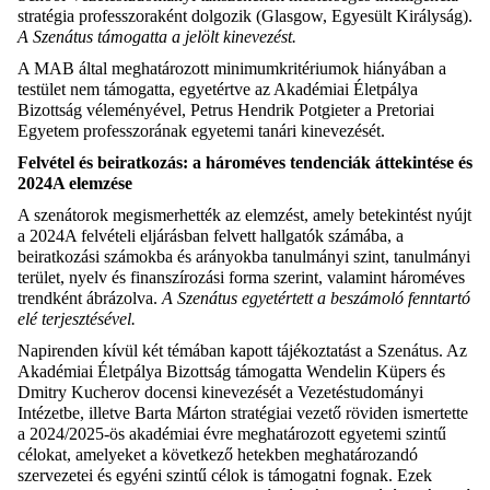
stratégia professzoraként dolgozik (Glasgow, Egyesült Királyság).
A Szenátus támogatta a jelölt kinevezést.
A MAB által meghatározott minimumkritériumok hiányában a
testület nem támogatta, egyetértve az Akadémiai Életpálya
Bizottság véleményével, Petrus Hendrik Potgieter a Pretoriai
Egyetem professzorának egyetemi tanári kinevezését.
Felvétel és beiratkozás: a hároméves tendenciák áttekintése és
2024A elemzése
A szenátorok megismerhették az elemzést, amely betekintést nyújt
a 2024A felvételi eljárásban felvett hallgatók számába, a
beiratkozási számokba és arányokba tanulmányi szint, tanulmányi
terület, nyelv és finanszírozási forma szerint, valamint hároméves
trendként ábrázolva.
A Szenátus egyetértett a beszámoló fenntartó
elé terjesztésével.
Napirenden kívül két témában kapott tájékoztatást a Szenátus. Az
Akadémiai Életpálya Bizottság támogatta Wendelin Küpers és
Dmitry Kucherov docensi kinevezését a Vezetéstudományi
Intézetbe, illetve Barta Márton stratégiai vezető röviden ismertette
a 2024/2025-ös akadémiai évre meghatározott egyetemi szintű
célokat, amelyeket a következő hetekben meghatározandó
szervezetei és egyéni szintű célok is támogatni fognak. Ezek