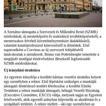
A Szenátus támogatta a Szervezeti és Működési Rend (SZMR)
módosítását, új mesterképzési és szakirányú továbbképzésekről, a
mesterszakos felvételi követelményrendszer átalakításáról,
valamint kutatóprofesszori kinevezésről is döntöttek.
Első
napirendként a Corvinus az új szervezeti felépítéséről
tanácskoztak a szenátorok. Bruno van Pottelsberghe ismertette a
megújuló stratégiai törekvésekhez illeszkedő legfontosabb
SZMR-módosításokat.
Új irányítási struktúra
Az egyetem irányítója a korábbi hármas vezetési struktúra helyett
egy személyben a rektor. Első lépésként szükséges a munkáját
támogató döntéshozó testület létrehozása: a korábbi Elnöki
Testületet a rektor munkáját támogató, héttagú Vezetői Bizottság
(Executive Committee, EXCO) váltja, melynek tagjai az Egyetem
felsővezetői, akik egyenlő arányban képviselik az akadémiai és a
szolgáltató területet. A rektor mellett – aki egy személyben az