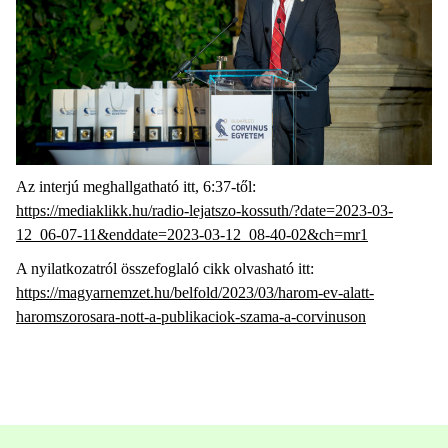
Az interjú meghallgatható itt, 6:37-től:
https://mediaklikk.hu/radio-lejatszo-kossuth/?date=2023-03-
12_06-07-11&enddate=2023-03-12_08-40-02&ch=mr1
A nyilatkozatról összefoglaló cikk olvasható itt:
https://magyarnemzet.hu/belfold/2023/03/harom-ev-alatt-
haromszorosara-nott-a-publikaciok-szama-a-corvinuson