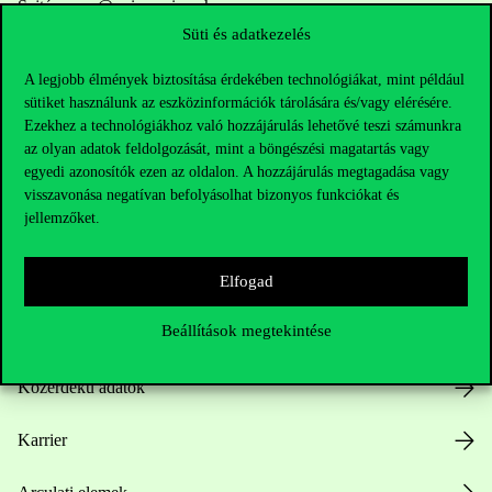
Sajtó:
press@uni-corvinus.hu
Süti és adatkezelés
A legjobb élmények biztosítása érdekében technológiákat, mint például
sütiket használunk az eszközinformációk tárolására és/vagy elérésére.
Ezekhez a technológiákhoz való hozzájárulás lehetővé teszi számunkra
az olyan adatok feldolgozását, mint a böngészési magatartás vagy
egyedi azonosítók ezen az oldalon. A hozzájárulás megtagadása vagy
Hasznos linkek
visszavonása negatívan befolyásolhat bizonyos funkciókat és
jellemzőket.
Nyitvatartás
Elfogad
Beállítások megtekintése
Házirend
Közérdekű adatok
Karrier