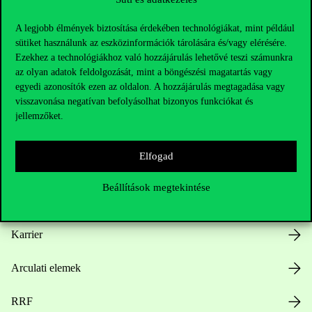
A legjobb élmények biztosítása érdekében technológiákat, mint például
sütiket használunk az eszközinformációk tárolására és/vagy elérésére.
Ezekhez a technológiákhoz való hozzájárulás lehetővé teszi számunkra
az olyan adatok feldolgozását, mint a böngészési magatartás vagy
Hasznos linkek
egyedi azonosítók ezen az oldalon. A hozzájárulás megtagadása vagy
visszavonása negatívan befolyásolhat bizonyos funkciókat és
jellemzőket.
Nyitvatartás
Elfogad
Házirend
Beállítások megtekintése
Közérdekű adatok
Karrier
Arculati elemek
RRF