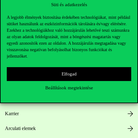
Süti és adatkezelés
A legjobb élmények biztosítása érdekében technológiákat, mint például
sütiket használunk az eszközinformációk tárolására és/vagy elérésére.
Ezekhez a technológiákhoz való hozzájárulás lehetővé teszi számunkra
az olyan adatok feldolgozását, mint a böngészési magatartás vagy
Hasznos linkek
egyedi azonosítók ezen az oldalon. A hozzájárulás megtagadása vagy
visszavonása negatívan befolyásolhat bizonyos funkciókat és
jellemzőket.
Nyitvatartás
Elfogad
Házirend
Beállítások megtekintése
Közérdekű adatok
Karrier
Arculati elemek