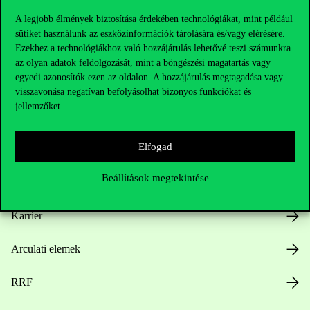
A legjobb élmények biztosítása érdekében technológiákat, mint például
sütiket használunk az eszközinformációk tárolására és/vagy elérésére.
Ezekhez a technológiákhoz való hozzájárulás lehetővé teszi számunkra
Hasznos linkek
az olyan adatok feldolgozását, mint a böngészési magatartás vagy
egyedi azonosítók ezen az oldalon. A hozzájárulás megtagadása vagy
visszavonása negatívan befolyásolhat bizonyos funkciókat és
jellemzőket.
Nyitvatartás
Elfogad
Házirend
Beállítások megtekintése
Közérdekű adatok
Karrier
Arculati elemek
RRF