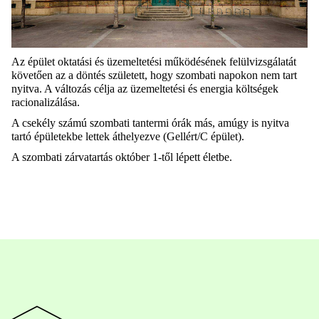
Az épület oktatási és üzemeltetési működésének felülvizsgálatát
követően az a döntés született, hogy szombati napokon nem
tart
nyitva.
A változás célja a
z üzemeltetési és energia költségek
racionalizálása
.
A csekély
számú szombati
tantermi
órák más, amúgy is nyitva
tartó épületekbe lettek áthelyezve (Gellért/C épület).
A
szombati
zárvatartás október 1-től lép
ett
életbe.