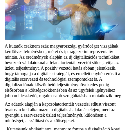
A kutatók csaknem száz magyarországi gyártócéget vizsgáltak
kérdőíves felmérésben, méret és iparág szerint reprezentatív
mintán. Az eredmények alapján az új digitalizációs technikákat
bevezető vállalatoknál a feladatorientált vezetői stílus javítja az
üzleti teljesítményt. A pozitív vezetői hatás abban jelentkezik,
hogy támogatja a digitális stratégiát, és emellett enyhén erősíti a
digitális szervezeti és technológiai szempontokat is. A
digitalizációnak köszönhető teljesítménynövekedés pedig
elsősorban a költségcsökkenésben és az ügyfelek igényeihez
jobban illeszkedő, rugalmasabb szolgáltatásban mutatkozik meg.
Az adatok alapján a kapcsolatorientált vezetési stílust viszont
óvatosan kell alkalmazni a digitális átalakulás elején, mert az
gyengíti a szervezetek üzleti teljesítményét, különösen a
minőséget, a szállítást és a költségeket.
„Kutatásunk rávilágít arra, mennyire fontos a digitalizáció korai