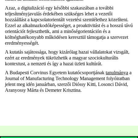
Azaz, a digitalizáció egy későbbi szakaszában a további
teljesítményjavulás érdekében szükséges lehet a vezetői
hozzáállást a kapcsolatorientált vezetési szemlélethez közelíteni.
Ezzel az alkalmazkodóképességet, a proaktivitást és a hosszú távú
orientációt fejleszthetik, ami a minőségorientáción és a
költséghatékonyabb működésen keresztül támogatja a szervezet
eredményességét.
A kutatás sajátossága, hogy kizárólag hazai vállalatokat vizsgált,
ezért az eredmények tükrözhetik a magyar szociokulturális
kontextust, a nemzeti és így a hazai üzleti kultúrát.
A Budapesti Corvinus Egyetem kutatócsoportjának
tanulmánya
a
Journal of Manufacturing Technology Management folyóiratban
jelent meg idén januárban, szerzői Dióssy Kitti, Losonci Dávid,
Aranyossy Márta és Demeter Krisztina.