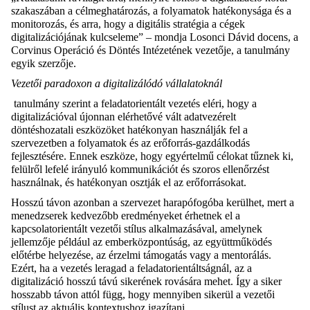
szakaszában a célmeghatározás, a folyamatok hatékonysága és a
monitorozás, és arra, hogy a digitális stratégia a cégek
digitalizációjának kulcseleme” – mondja Losonci Dávid docens, a
Corvinus Operáció és Döntés Intézetének vezetője, a tanulmány
egyik szerzője.
Vezetői paradoxon a digitalizálódó vállalatoknál
tanulmány szerint a feladatorientált vezetés eléri, hogy a
digitalizációval újonnan elérhetővé vált adatvezérelt
döntéshozatali eszközöket hatékonyan használják fel a
szervezetben a folyamatok és az erőforrás-gazdálkodás
fejlesztésére. Ennek eszköze, hogy egyértelmű célokat tűznek ki,
felülről lefelé irányuló kommunikációt és szoros ellenőrzést
használnak, és hatékonyan osztják el az erőforrásokat.
Hosszú távon azonban a szervezet harapófogóba kerülhet, mert a
menedzserek kedvezőbb eredményeket érhetnek el a
kapcsolatorientált vezetői stílus alkalmazásával, amelynek
jellemzője például az emberközpontúság, az együttműködés
előtérbe helyezése, az érzelmi támogatás vagy a mentorálás.
Ezért, ha a vezetés leragad a feladatorientáltságnál, az a
digitalizáció hosszú távú sikerének rovására mehet. Így a siker
hosszabb távon attól függ, hogy mennyiben sikerül a vezetői
stílust az aktuális kontextushoz igazítani.