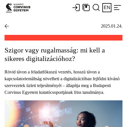
EN
2025.01.24.
Szigor vagy rugalmasság: mi kell a
sikeres digitalizációhoz?
Rövid távon a feladatfókuszú vezetés, hosszú távon a
kapcsolatorientáltság növelheti a digitalizációban fejlődni kívánó
szervezetek üzleti teljesítményét – állapítja meg a Budapesti
Corvinus Egyetem kutatócsoportjának friss tanulmánya.