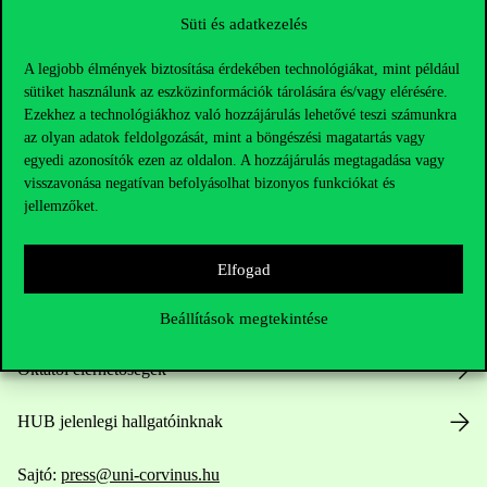
Süti és adatkezelés
A legjobb élmények biztosítása érdekében technológiákat, mint például
sütiket használunk az eszközinformációk tárolására és/vagy elérésére.
Ezekhez a technológiákhoz való hozzájárulás lehetővé teszi számunkra
az olyan adatok feldolgozását, mint a böngészési magatartás vagy
egyedi azonosítók ezen az oldalon. A hozzájárulás megtagadása vagy
Elérhetőségek
visszavonása negatívan befolyásolhat bizonyos funkciókat és
jellemzőket.
Telefonszám:
+36 1 482 5000
Elfogad
Kérdésed van a felvételivel kapcsolatban?
Beállítások megtekintése
Oktatói elérhetőségek
HUB jelenlegi hallgatóinknak
Sajtó:
press@uni-corvinus.hu